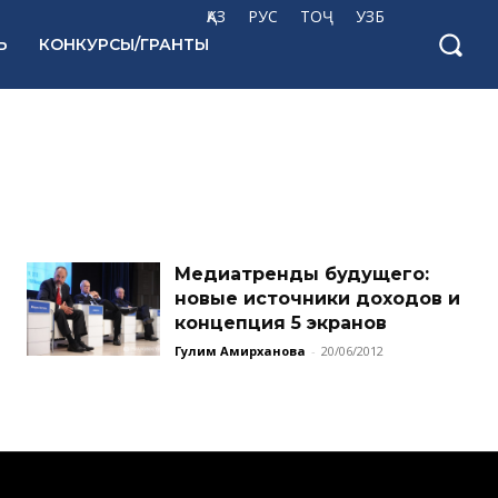
ҚАЗ
РУС
ТОҶ
УЗБ
Ь
КОНКУРСЫ/ГРАНТЫ
Медиатренды будущего:
новые источники доходов и
концепция 5 экранов
Гулим Амирханова
-
20/06/2012