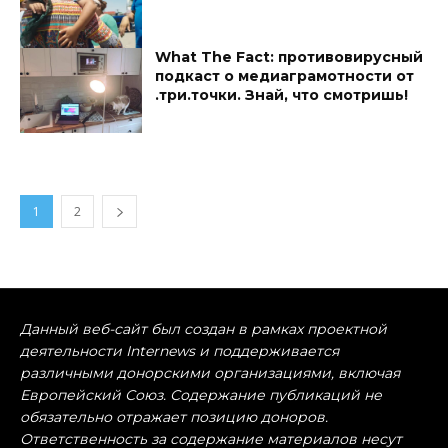
What The Fact: противовирусный
подкаст о медиаграмотности от
.три.точки. Знай, что смотришь!
1
2
Данный веб-сайт был создан в рамках проектной
деятельности Internews и поддерживается
различными донорскими организациями, включая
Европейский Союз. Содержание публикаций не
обязательно отражает позицию доноров.
Ответственность за содержание материалов несут