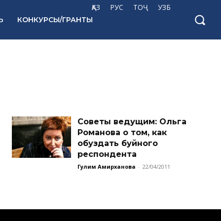
ҚАЗ
РУС
ТОҶ
УЗБ
Ь
КОНКУРСЫ/ГРАНТЫ
Советы ведущим: Ольга
Романова о том, как
обуздать буйного
респондента
Гулим Амирханова
-
22/04/2011