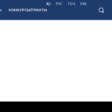
ҚАЗ
РУС
ТОҶ
УЗБ
Ь
КОНКУРСЫ/ГРАНТЫ