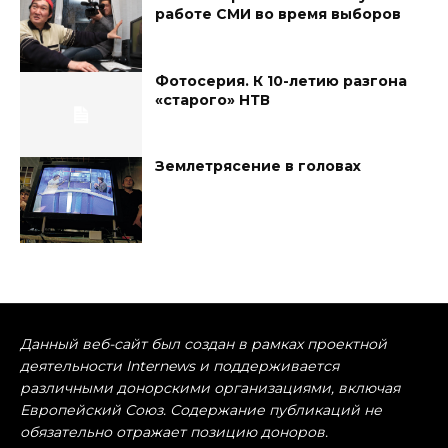
работе СМИ во время выборов
Фотосерия. К 10-летию разгона
«старого» НТВ
Землетрясение в головах
Данный веб-сайт был создан в рамках проектной
деятельности Internews и поддерживается
различными донорскими организациями, включая
Европейский Союз. Содержание публикаций не
обязательно отражает позицию доноров.