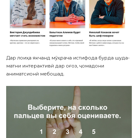
Дар лоиҳа якчанд мӯҳрача истифода бурда шуда-
матни интерактивӣ дар оғоз, ҷомадони
аниматсионӣ мебошад.