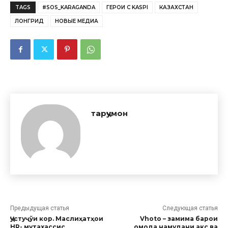
TAGS
#SOS_KARAGANDA
ГЕРОИ С KASPI
КАЗАХСТАН
ЛОНГРИД
НОВЫЕ МЕДИА
тарҷумон
Предыдущая статья
Следующая статья
Ҷустуҷўи кор. Маслиҳатҳои
Vhoto – замима барои
HR- мутахассис
омода намудани акс ва