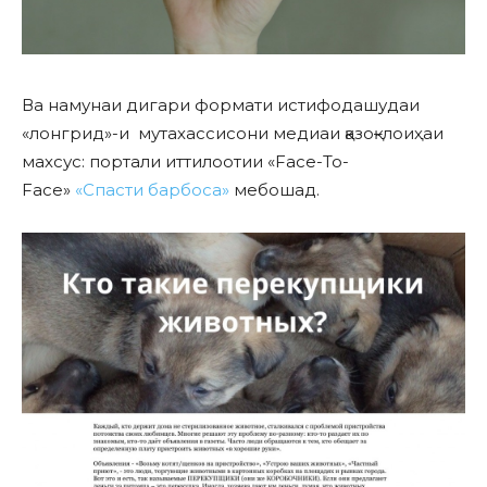
Ва намунаи дигари формати истифодашудаи
«лонгрид»-и мутахассисони медиаи қазоқ–лоиҳаи
махсус: портали иттилоотии «Face-To-
Face»
«Спасти барбоса»
мебошад.