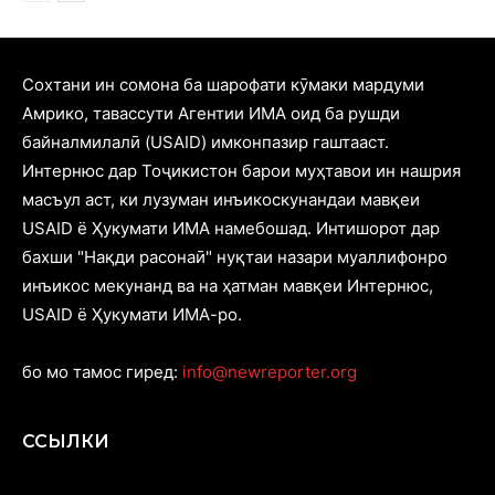
Cохтани ин сомона ба шарофати кӯмаки мардуми
Амрико, тавассути Агентии ИМА оид ба рушди
байналмилалӣ (USAID) имконпазир гаштааст.
Интернюс дар Тоҷикистон барои муҳтавои ин нашрия
масъул аст, ки лузуман инъикоскунандаи мавқеи
USAID ё Ҳукумати ИМА намебошад. Интишорот дар
бахши "Нақди расонаӣ" нуқтаи назари муаллифонро
инъикос мекунанд ва на ҳатман мавқеи Интернюс,
USAID ё Ҳукумати ИМА-ро.
бо мо тамос гиред:
info@newreporter.org
ССЫЛКИ