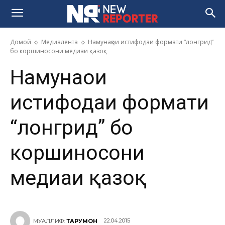
Домой
Медиалента
Намунаҳои истифодаи формати “лонгрид”
бо коршиносони медиаи қазоқ
Намунаҳои
истифодаи формати
“лонгрид” бо
коршиносони
медиаи қазоқ
22.04.2015
МУАЛЛИФ:
ТАРҶУМОН