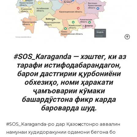
#SOS_Karaganda — хэштег, ки аз
тарафи истифодабарандагон,
барои дастгирии қурбониёни
обхезиҳо, номи ҳаракати
ҷамъоварии кӯмаки
башардӯстона фикр карда
бароварда шуд.
#SOS_Karaganda-ро дар Қазоқистонро аввалин
намунаи худидоракунии одамони бегона бо