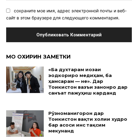
сохраните мое имя, адрес электронной почты и веб-
сайт в этом браузере для следующего комментария.
МО ОХИРИН ЗАМЕТКИ
«Ба духтарам иҷозаи
эҷодкориро медиҳам, ба
ҳамсарам — не». Дар
Тоҷикистон вазъи занонро дар
санъат пажуҳиш карданд
Рӯзноманигорон дар
Тоҷикистон вақти холии худро
бар асоси ҷинс тақсим
мекунанд