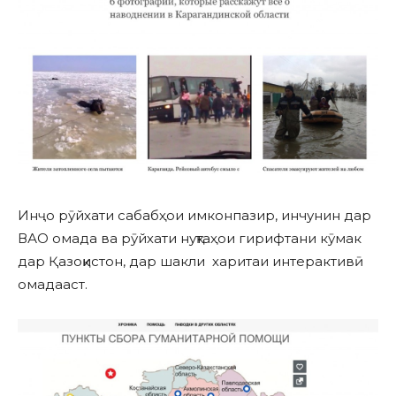
Инҷо рӯйхати сабабҳои имконпазир, инчунин дар
ВАО омада ва рӯйхати нуқтаҳои гирифтани кӯмак
дар Қазоқистон, дар шакли харитаи интерактивӣ
омадааст.