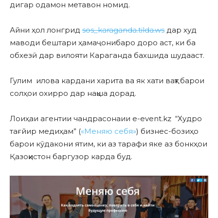
дигар одамон метавон номид.
Айни ҳол лонгрид
sos_karaganda.tilda.ws
дар худ
маводи бештари ҳамаҷонибаро доро аст, ки ба
обхезӣ дар вилояти Караганда бахшида шудааст.
Гулим илова кардани харита ва як хати вақт барои
солҳои охирро дар нақша дорад.
Лоиҳаи агентии чандрасонаии e-event.kz “Худро
тағйир медиҳам” (
«Меняю себя»
) бизнес-бозиҳо
барои кӯдакони ятим, ки аз тарафи яке аз бонкҳои
Қазоқистон баргузор карда буд.