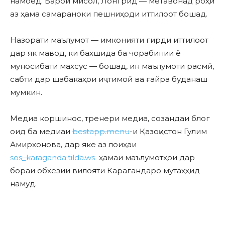
намоед. Барои мисол, Лонгрид — метавонад роҳи
аз ҳама самараноки пешниҳоди иттилоот бошад.
Назорати маълумот — имконияти гирди иттилоот
дар як мавод, ки бахшида ба чорабинии ё
муносибати махсус — бошад, ин маълумоти расмӣ,
сабти дар шабакаҳои иҷтимоӣ ва ғайра буданаш
мумкин.
Медиа коршинос, тренери медиа, созандаи блог
оид ба медиаи
bestapp.menu
-и Қазоқистон Гулим
Амирхонова, дар яке аз лоиҳаи
sos_karaganda.tilda.ws
ҳамаи маълумотҳои дар
бораи обхезии вилояти Карагандаро мутаҳҳид
намуд.