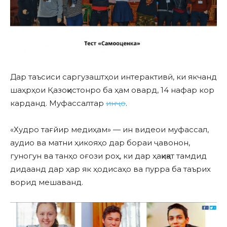
Дар таъсиси саргузаштҳои интерактивӣ, ки якчанд
шаҳрҳои Қазоқистонро ба ҳам овард, 14 нафар кор
карданд. Муфассалтар
инҷо
.
«Худро тағйир медиҳам» — ин видеои муфассал,
аудио ва матни ҳикояҳо дар бораи ҷавонон,
гуногун ва танҳо оғози роҳ, ки дар ҳақиқат тамдид
дидаанд дар ҳар як ҳодисаҳо ва пурра ба таърих
ворид мешаванд.