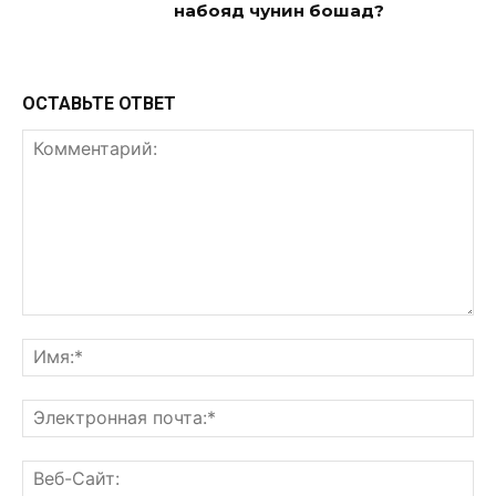
набояд чунин бошад?
ОСТАВЬТЕ ОТВЕТ
Комментарий:
Им
Эл
поч
Ве
Са