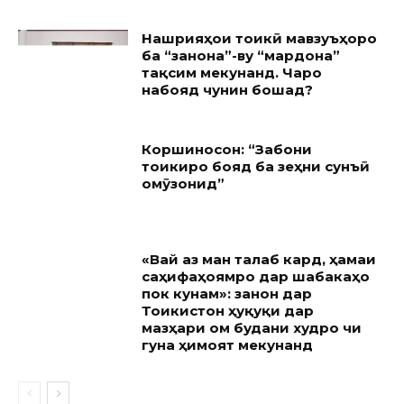
Нашрияҳои тоҷикӣ мавзуъҳоро
ба “занона”-ву “мардона”
тақсим мекунанд. Чаро
набояд чунин бошад?
Коршиносон: “Забони
тоҷикиро бояд ба зеҳни сунъӣ
омӯзонид”
«Вай аз ман талаб кард, ҳамаи
саҳифаҳоямро дар шабакаҳо
пок кунам»: занон дар
Тоҷикистон ҳуқуқи дар
мазҳари ом будани худро чи
гуна ҳимоят мекунанд