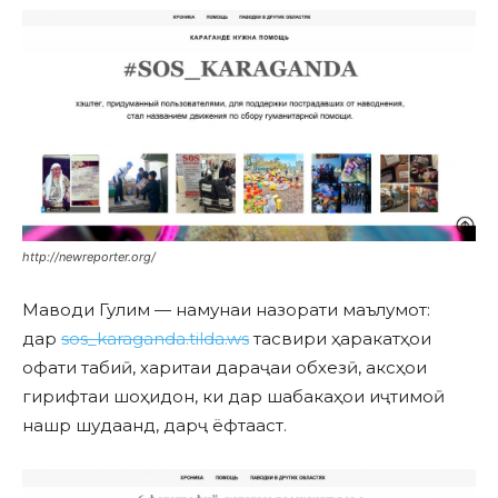
http://newreporter.org/
Маводи Гулим — намунаи назорати маълумот:
дар
sos_karaganda.tilda.ws
тасвири ҳаракатҳои
офати табиӣ, харитаи дараҷаи обхезӣ, аксҳои
гирифтаи шоҳидон, ки дар шабакаҳои иҷтимоӣ
нашр шудаанд, дарҷ ёфтааст.