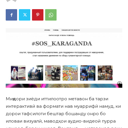
Миқдори зиёди иттилоотро метавон ба тарзи
интерактивӣ ва формати нав муаррифӣ намуд, ки
дорои тафсилоти бештар бошанду онро бо
иловаи визуалӣ, маводҳои аудио-видеоӣ пурра