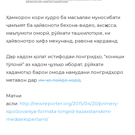
Ҳамкорон кори худро ба масъалаи муносибати
ҷамъият ба ҳайвоноти бехона-видео, аксқисса,
маълумоти оморӣ, рӯйхати ташкилотҳое, ки
ҳайвонотро ҳифз мекунанд, равона кардаанд.
Дар кадом ҳолат истифодаи лонгридҳо, “хониши
тӯлонӣ” аз кадом ҷузъҳо иборат, рӯйхати
хадамотҳо барои омода намудани лонгридҳоро
метавон дар
ин ҷо пайдо кард
.
Матни
асли:
http://newreporter.org/2015/04/20/primery-
ispolzovaniya-formata-longrid-kazaxstanskimi-
mediaekspertami/