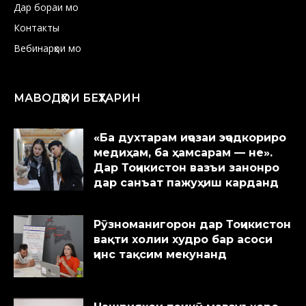
Дар бораи мо
Контакты
Вебинарҳои мо
МАВОДҲОИ БЕҲТАРИН
«Ба духтарам иҷозаи эҷодкориро
медиҳам, ба ҳамсарам — не».
Дар Тоҷикистон вазъи занонро
дар санъат пажуҳиш карданд
Рӯзноманигорон дар Тоҷикистон
вақти холии худро бар асоси
ҷинс тақсим мекунанд