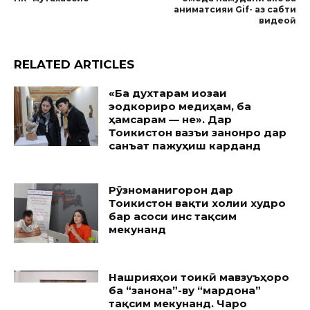
аниматсияи Gif- аз сабти
видеоӣ
RELATED ARTICLES
«Ба духтарам иҷозаи
эҷодкориро медиҳам, ба
ҳамсарам — не». Дар
Тоҷикистон вазъи занонро дар
санъат пажуҳиш карданд
Рӯзноманигорон дар
Тоҷикистон вақти холии худро
бар асоси ҷинс тақсим
мекунанд
Нашрияҳои тоҷикӣ мавзуъҳоро
ба “занона”-ву “мардона”
тақсим мекунанд. Чаро