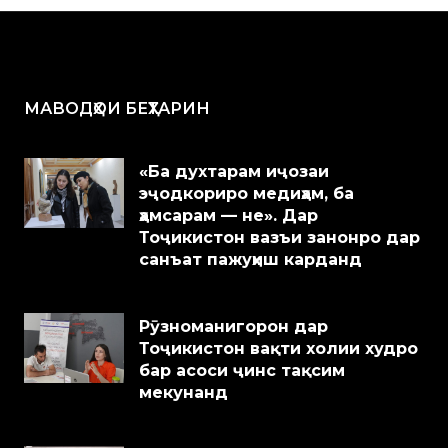
МАВОДҲОИ БЕҲТАРИН
«Ба духтарам иҷозаи
эҷодкориро медиҳам, ба
ҳамсарам — не». Дар
Тоҷикистон вазъи занонро дар
санъат пажуҳиш карданд
Рӯзноманигорон дар
Тоҷикистон вақти холии худро
бар асоси ҷинс тақсим
мекунанд