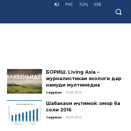
ҚАЗ
РУС
ТОҶ
УЗБ
БОРИШ. Living Asia –
журналистикаи экологи дар
намуди мултимедиа
тарҷумон
-
15.09.2016
Шабакаҳои иҷтимоӣ: омор ба
соли 2016
тарҷумон
-
10.06.2016