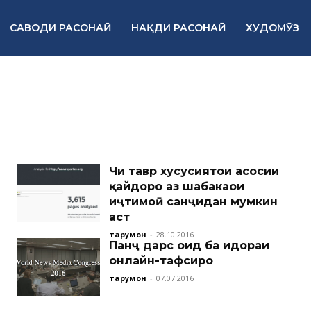
САВОДИ РАСОНАӢ
НАҚДИ РАСОНАӢ
ХУДОМӮЗ
Чи тавр хусусиятҳои асосии
қайдҳоро аз шабакаҳои
иҷтимоӣ санҷидан мумкин
аст
тарҷумон
-
28.10.2016
Панҷ дарс оид ба идораи
онлайн-тафсирҳо
тарҷумон
-
07.07.2016