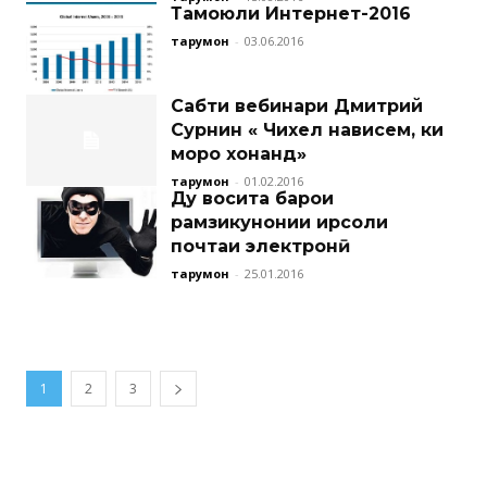
Тамоюли Интернет-2016
тарҷумон
-
03.06.2016
Сабти вебинари Дмитрий
Сурнин « Чихел нависем, ки
моро хонанд»
тарҷумон
-
01.02.2016
Ду восита барои
рамзикунонии ирсоли
почтаи электронӣ
тарҷумон
-
25.01.2016
1
2
3