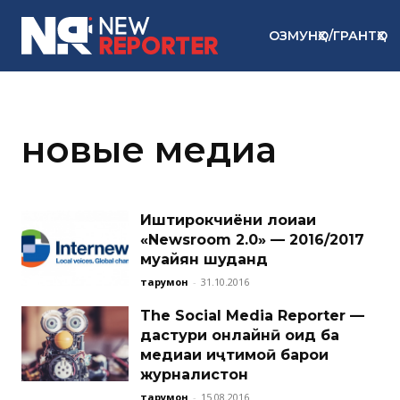
ОЗМУНҲО/ГРАНТҲО
новые медиа
Иштирокчиёни лоиҳаи
«Newsroom 2.0» — 2016/2017
муайян шуданд
тарҷумон
-
31.10.2016
The Social Media Reporter —
дастури онлайнӣ оид ба
медиаи иҷтимоӣ барои
журналистон
тарҷумон
-
15.08.2016