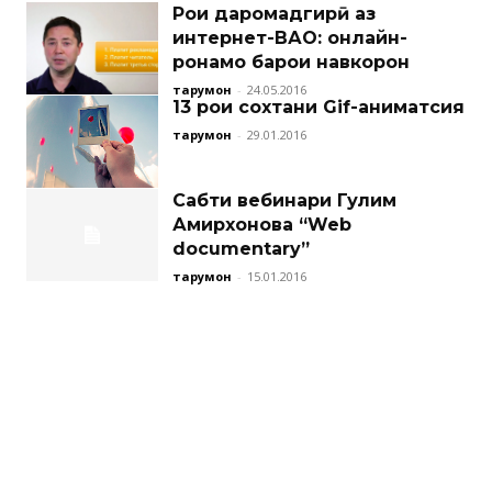
Роҳи даромадгирӣ аз
интернет-ВАО: онлайн-
роҳнамо барои навкорон
тарҷумон
-
24.05.2016
13 роҳи сохтани Gif-аниматсия
тарҷумон
-
29.01.2016
Сабти вебинари Гулим
Амирхонова “Web
documentary”
тарҷумон
-
15.01.2016