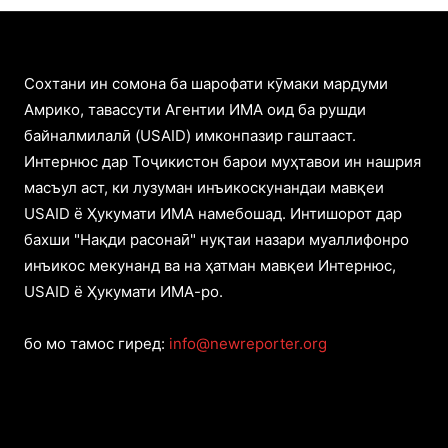
Cохтани ин сомона ба шарофати кӯмаки мардуми
Амрико, тавассути Агентии ИМА оид ба рушди
байналмилалӣ (USAID) имконпазир гаштааст.
Интернюс дар Тоҷикистон барои муҳтавои ин нашрия
масъул аст, ки лузуман инъикоскунандаи мавқеи
USAID ё Ҳукумати ИМА намебошад. Интишорот дар
бахши "Нақди расонаӣ" нуқтаи назари муаллифонро
инъикос мекунанд ва на ҳатман мавқеи Интернюс,
USAID ё Ҳукумати ИМА-ро.
бо мо тамос гиред:
info@newreporter.org