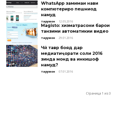
WhatsApp замимаи нави
компютериро пешниҳод
намуд
тарҷумон
-
12.05.2016
Magisto: хизматрасони барои
танзими автоматикии видео
тарҷумон
-
29.01.2016
Чӣ тавр бояд дар
медиатиҷорати соли 2016
зинда монд ва инкишоф
намуд?
тарҷумон
-
07.01.2016
Страница 1 из 3