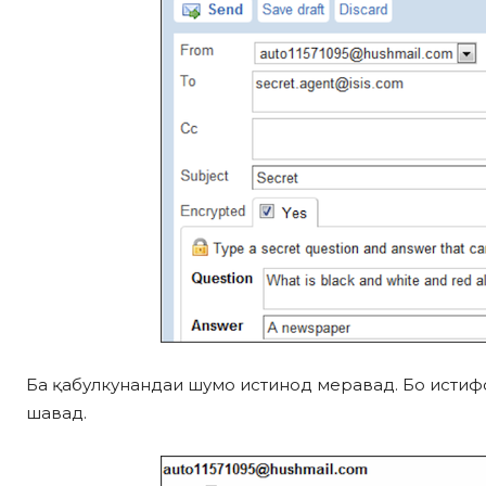
Ба қабулкунандаи шумо истинод меравад. Бо истиф
шавад.