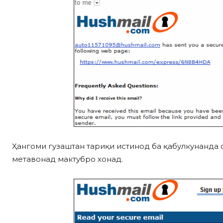
Ҳангоми гузаштан тариқи истинод ба қабулкунанда 
метавонад мактубро хонад.