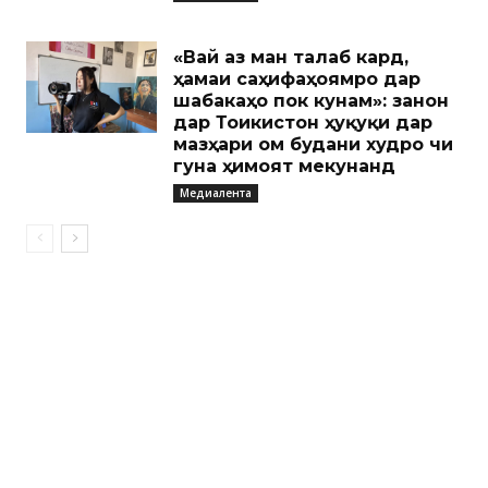
«Вай аз ман талаб кард,
ҳамаи саҳифаҳоямро дар
шабакаҳо пок кунам»: занон
дар Тоҷикистон ҳуқуқи дар
мазҳари ом будани худро чи
гуна ҳимоят мекунанд
Медиалента