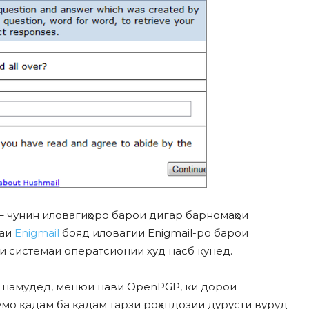
 – чунин иловагиҳоро барои дигар барномаҳои
даи
Enigmail
бояд иловагии Enigmail-ро барои
и системаи оператсионии худ насб кунед.
сб намудед, менюи нави OpenPGP, ки дорои
мо қадам ба қадам тарзи роҳандозии дурусти вуруд