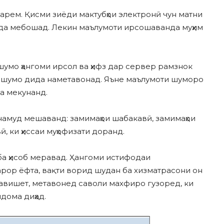
арем. Қисми зиёди мактубҳои электронӣ чун матни
дда мебошад. Лекин маълумоти ирсошаванда муҳим
 шумо ҳангоми ирсол ва ҳифз дар сервер рамзнок
аз шумо дида наметавонад. Яъне маълумоти шуморо
а мекунанд.
амуд мешаванд: замимаҳои шабакавӣ, замимаҳои
, ки ҳиссаи муҳофизати доранд.
ба ҳисоб меравад. Ҳангоми истифодаи
арор ёфта, вақти ворид шудан ба хизматрасони он
авишет, метавонед саволи махфиро гузоред, ки
дома диҳад.