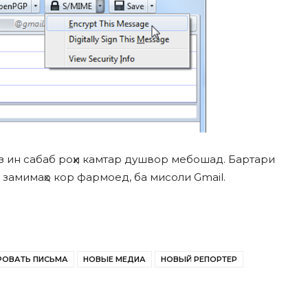
з ин сабаб роҳи камтар душвор мебошад. Бартари
 замимаҳо кор фармоед, ба мисоли Gmail.
ОВАТЬ ПИСЬМА
НОВЫЕ МЕДИА
НОВЫЙ РЕПОРТЕР