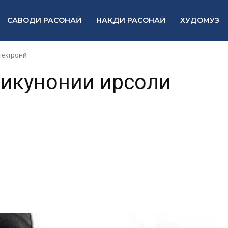
САВОДИ РАСОНАӢ
НАҚДИ РАСОНАӢ
ХУДОМӮЗ
лектронӣ
зикунонии ирсоли