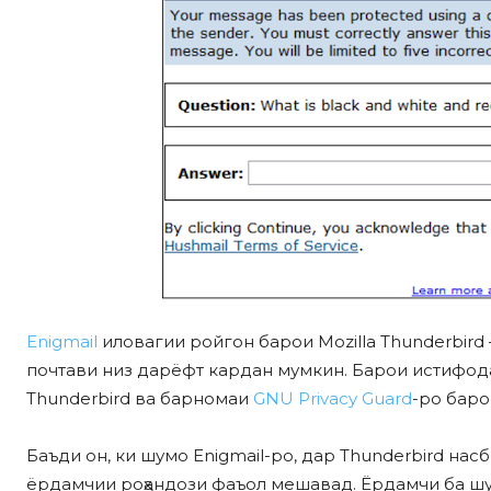
Enigmail
иловагии ройгон барои Mozilla Thunderbird
почтави низ дарёфт кардан мумкин. Барои истифо
Thunderbird ва барномаи
GNU Privacy Guard
-ро баро
Баъди он, ки шумо Enigmail-ро, дар Thunderbird на
ёрдамчии роҳандози фаъол мешавад. Ёрдамчи ба шу