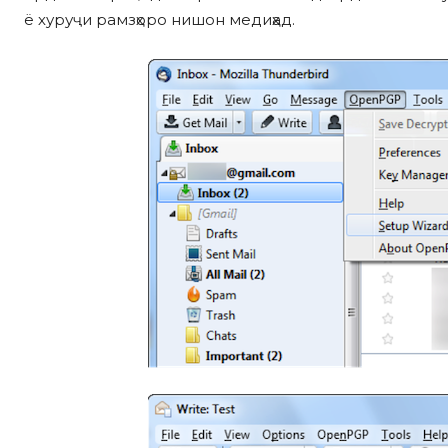
ё хуруҷи рамзҳоро нишон медиҳад.