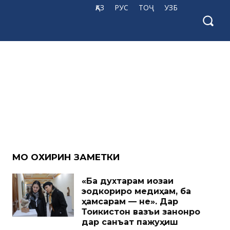
ҚАЗ
РУС
ТОҶ
УЗБ
МО ОХИРИН ЗАМЕТКИ
«Ба духтарам иҷозаи
эҷодкориро медиҳам, ба
ҳамсарам — не». Дар
Тоҷикистон вазъи занонро
дар санъат пажуҳиш