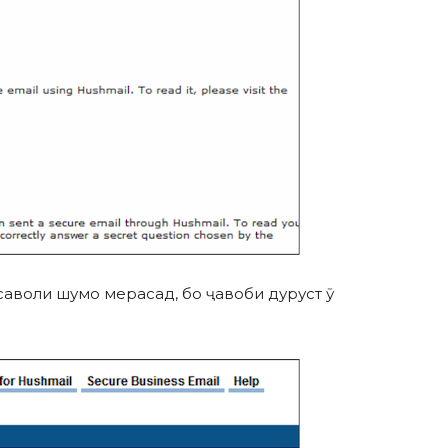
саволи шумо мерасад, бо ҷавоби дуруст ӯ