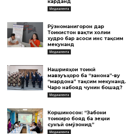
карданд
Медиалента
Рӯзноманигорон дар
Тоҷикистон вақти холии
худро бар асоси ҷинс тақсим
мекунанд
Медиалента
Нашрияҳои тоҷикӣ
мавзуъҳоро ба “занона”-ву
“мардона” тақсим мекунанд.
Чаро набояд чунин бошад?
Медиалента
Коршиносон: “Забони
тоҷикиро бояд ба зеҳни
сунъӣ омӯзонид”
Медиалента