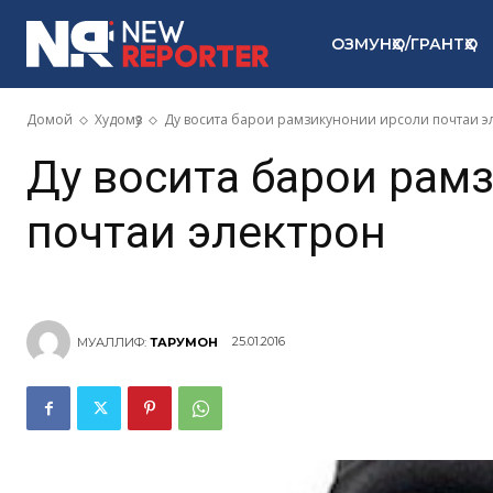
ОЗМУНҲО/ГРАНТҲО
Домой
Худомӯз
Ду восита барои рамзикунонии ирсоли почтаи э
Ду восита барои рам
почтаи электронӣ
25.01.2016
МУАЛЛИФ:
ТАРҶУМОН