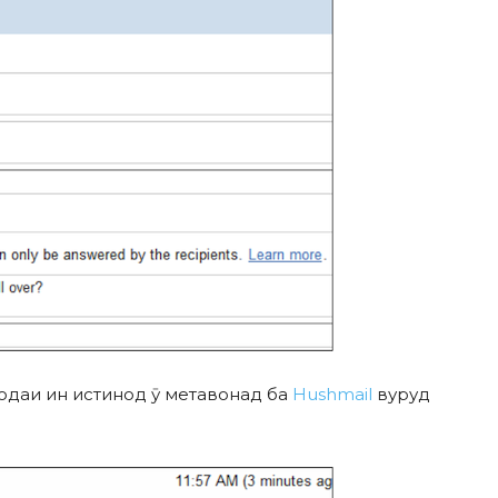
одаи ин истинод ӯ метавонад ба
Hushmail
вуруд