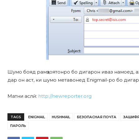
Шумо бояд рамҳзоятонро бо дигарон иваз намоед, а
дар он аст, ки шумо метавонед Enigmail-ро бо дигар
Матни аслӣ:
http://newreporter.org
TAGS
ENIGMAIL
HUSHMAIL
БЕЗОПАСНАЯ ПОЧТА
ЗАШИФР
ПАРОЛЬ