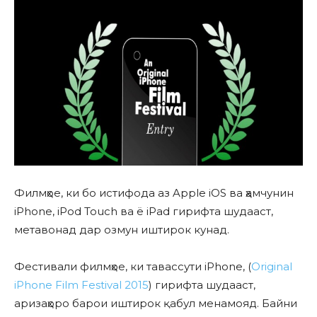
Филмҳое, ки бо истифода аз Apple iOS ва ҳамчунин
iPhone, iPod Touch ва ё iPad гирифта шудааст,
метавонад дар озмун иштирок кунад.
Фестивали филмҳое, ки тавассути iPhone, (
Original
iPhone Film Festival 2015
) гирифта шудааст,
аризаҳоро барои иштирок қабул менамояд. Байни