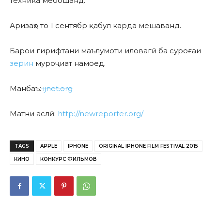
техника мебошанд.
Аризаҳо то 1 сентябр қабул карда мешаванд.
Барои гирифтани маълумоти иловагӣ ба суроғаи
зерин
муроҷиат намоед.
Манбаъ:
ijnet.org
Матни аслӣ:
http://newreporter.org/
TAGS
APPLE
IPHONE
ORIGINAL IPHONE FILM FESTIVAL 2015
КИНО
КОНКУРС ФИЛЬМОВ