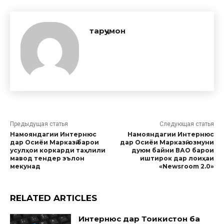
тарҷумон
Предыдущая статья
Следующая статья
Намояндагии Интернюс
Намояндагии Интернюс
дар Осиёи Марказӣ барои
дар Осиёи Марказӣ: озмуни
усулҳои коркарди таҳлили
дуюм байни ВАО барои
мавод тендер эълон
иштирок дар лоиҳаи
мекунад
«Newsroom 2.0»
RELATED ARTICLES
Интернюс дар Тоҷикистон ба