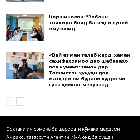
Коршиносон: “Забони
тоҷикиро бояд ба зеҳни сунъӣ
омӯзонид”
«Вай аз ман талаб кард, ҳамаи
саҳифаҳоямро дар шабакаҳо
пок кунам»: занон дар
Тоҷикистон ҳуқуқи дар
мазҳари ом будани худро чи
гуна ҳимоят мекунанд
Cохтани ин сомона ба шарофати кӯмаки мардуми
Амрико, тавассути Агентии ИМА оид ба рушди