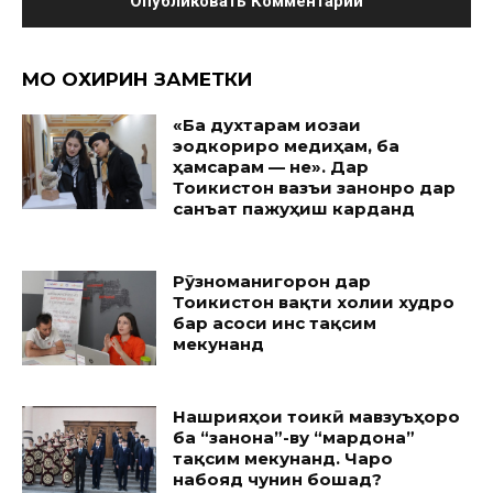
МО ОХИРИН ЗАМЕТКИ
«Ба духтарам иҷозаи
эҷодкориро медиҳам, ба
ҳамсарам — не». Дар
Тоҷикистон вазъи занонро дар
санъат пажуҳиш карданд
Рӯзноманигорон дар
Тоҷикистон вақти холии худро
бар асоси ҷинс тақсим
мекунанд
Нашрияҳои тоҷикӣ мавзуъҳоро
ба “занона”-ву “мардона”
тақсим мекунанд. Чаро
набояд чунин бошад?