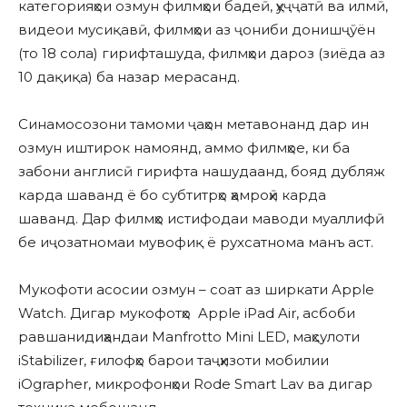
категорияҳои озмун филмҳои бадеӣ, ҳуҷҷатӣ ва илмӣ,
видеои мусиқавӣ, филмҳои аз ҷониби донишҷӯён
(то 18 сола) гирифташуда, филмҳои дароз (зиёда аз
10 дақиқа) ба назар мерасанд.
Синамосозони тамоми ҷаҳон метавонанд дар ин
озмун иштирок намоянд, аммо филмҳое, ки ба
забони англисӣ гирифта нашудаанд, бояд дубляж
карда шаванд ё бо субтитрҳо ҳамроҳӣ карда
шаванд. Дар филмҳо истифодаи маводи муаллифӣ
бе иҷозатномаи мувофиқ ё рухсатнома манъ аст.
Мукофоти асосии озмун – соат аз ширкати Apple
Watch. Дигар мукофотҳо Apple iPad Air, асбоби
равшанидиҳандаи Manfrotto Mini LED, маҳсулоти
iStabilizer, ғилофҳо барои таҷҳизоти мобилии
iOgrapher, микрофонҳои Rode Smart Lav ва дигар