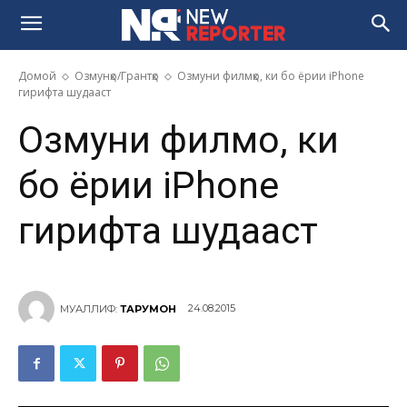
Домой
Озмунҳо/Грантҳо
Озмуни филмҳо, ки бо ёрии iPhone
гирифта шудааст
Озмуни филмҳо, ки
бо ёрии iPhone
гирифта шудааст
24.08.2015
МУАЛЛИФ:
ТАРҶУМОН