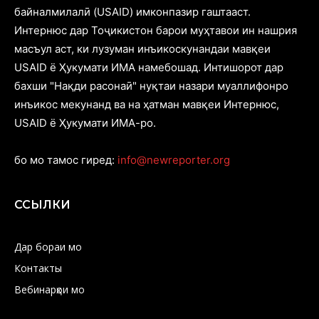
байналмилалӣ (USAID) имконпазир гаштааст.
Интернюс дар Тоҷикистон барои муҳтавои ин нашрия
масъул аст, ки лузуман инъикоскунандаи мавқеи
USAID ё Ҳукумати ИМА намебошад. Интишорот дар
бахши "Нақди расонаӣ" нуқтаи назари муаллифонро
инъикос мекунанд ва на ҳатман мавқеи Интернюс,
USAID ё Ҳукумати ИМА-ро.
бо мо тамос гиред:
info@newreporter.org
ССЫЛКИ
Дар бораи мо
Контакты
Вебинарҳои мо