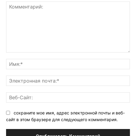
Комментарий:
Им
Эл
поч
Ве
Са
сохраните мое имя, адрес электронной почты и веб-
сайт в этом браузере для следующего комментария.