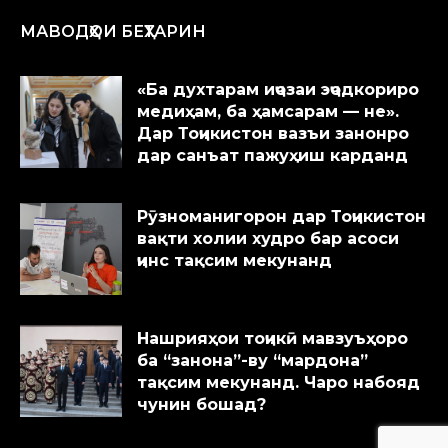
МАВОДҲОИ БЕҲТАРИН
«Ба духтарам иҷозаи эҷодкориро
медиҳам, ба ҳамсарам — не».
Дар Тоҷикистон вазъи занонро
дар санъат пажуҳиш карданд
Рӯзноманигорон дар Тоҷикистон
вақти холии худро бар асоси
ҷинс тақсим мекунанд
Нашрияҳои тоҷикӣ мавзуъҳоро
ба “занона”-ву “мардона”
тақсим мекунанд. Чаро набояд
чунин бошад?