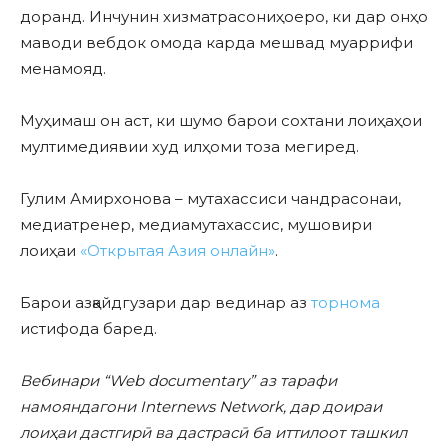
доранд. Инчунин хизматрасониҳоеро, ки дар онҳо
маводи вебдок омода карда мешвад муаррифи
менамояд.
Муҳимаш он аст, ки шумо барои сохтани лоиҳаҳои
мултимедиявии худ илҳоми тоза мегиред.
Гулим Амирхонова – мутахассиси чандрасонаи,
медиатренер, медиамутахассис, мушовири
лоиҳаи
«Открытая Азия онлайн»
.
Барои азқайдгузари дар вединар аз
торнома
истифода баред.
Вебинари “Web documentary” аз тарафи
намояндагони Internews Network, дар доираи
лоиҳаи дастгирӣ ва дастрасӣ ба иттилоот ташкил