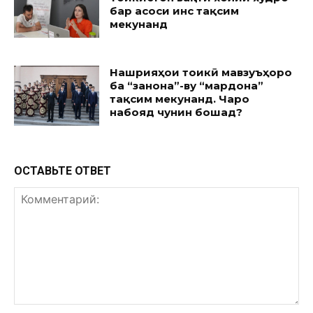
бар асоси ҷинс тақсим
мекунанд
Нашрияҳои тоҷикӣ мавзуъҳоро
ба “занона”-ву “мардона”
тақсим мекунанд. Чаро
набояд чунин бошад?
ОСТАВЬТЕ ОТВЕТ
Комментарий: