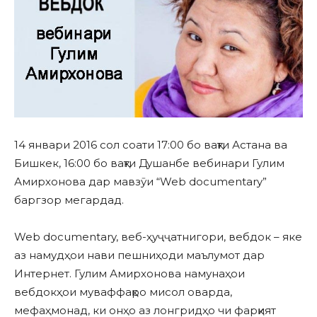
14 январи 2016 сол соати 17:00 бо вақти Астана ва
Бишкек, 16:00 бо вақти Душанбе вебинари Гулим
Амирхонова дар мавзӯи “Web documentary”
баргзор мегардад.
Web documentary, веб-ҳуҷҷатнигори, вебдок – яке
аз намудҳои нави пешниҳоди маълумот дар
Интернет. Гулим Амирхонова намунаҳои
вебдокҳои муваффақро мисол оварда,
мефаҳмонад, ки онҳо аз лонгридҳо чи фарқият