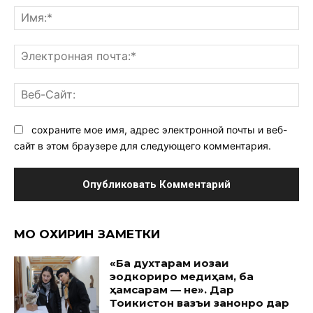
Им
Эл
поч
Ве
Са
сохраните мое имя, адрес электронной почты и веб-
сайт в этом браузере для следующего комментария.
МО ОХИРИН ЗАМЕТКИ
«Ба духтарам иҷозаи
эҷодкориро медиҳам, ба
ҳамсарам — не». Дар
Тоҷикистон вазъи занонро дар