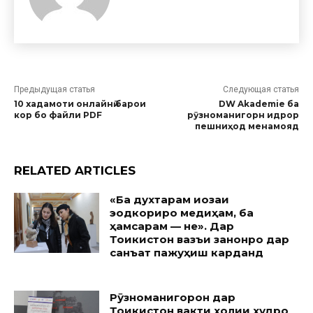
Предыдущая статья
Следующая статья
10 хадамоти онлайнӣ барои
DW Akademie ба
кор бо файли PDF
рӯзноманигорн идрор
пешниҳод менамояд
RELATED ARTICLES
«Ба духтарам иҷозаи
эҷодкориро медиҳам, ба
ҳамсарам — не». Дар
Тоҷикистон вазъи занонро дар
санъат пажуҳиш карданд
Рӯзноманигорон дар
Тоҷикистон вақти холии худро