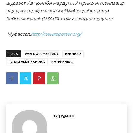
шудааст. Аз ҷониби мардуми Амрико имконпазир
шуда, аз тарафи агентии ИМА оид ба рушди
байналмилалӣ (USAID) таъмин карда шудааст.
Муфассал:
http://newreporter.org/
TAGS
WEB DOCUMENTARY
ВЕБИНАР
ГУЛИМ АМИРХАНОВА
ИНТЕРНЬЮС
тарҷумон