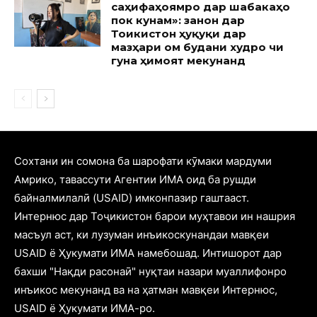
саҳифаҳоямро дар шабакаҳо
пок кунам»: занон дар
Тоҷикистон ҳуқуқи дар
мазҳари ом будани худро чи
гуна ҳимоят мекунанд
Cохтани ин сомона ба шарофати кӯмаки мардуми
Амрико, тавассути Агентии ИМА оид ба рушди
байналмилалӣ (USAID) имконпазир гаштааст.
Интернюс дар Тоҷикистон барои муҳтавои ин нашрия
масъул аст, ки лузуман инъикоскунандаи мавқеи
USAID ё Ҳукумати ИМА намебошад. Интишорот дар
бахши "Нақди расонаӣ" нуқтаи назари муаллифонро
инъикос мекунанд ва на ҳатман мавқеи Интернюс,
USAID ё Ҳукумати ИМА-ро.