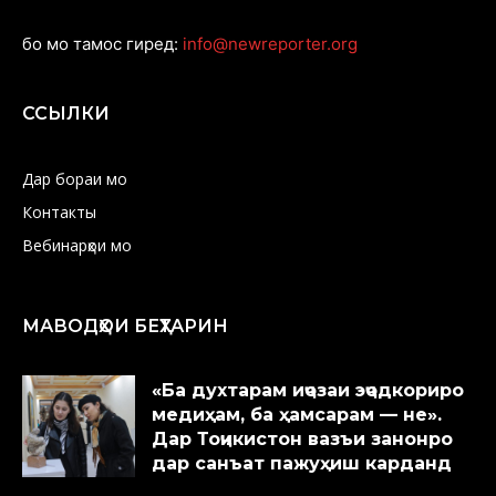
бо мо тамос гиред:
info@newreporter.org
ССЫЛКИ
Дар бораи мо
Контакты
Вебинарҳои мо
МАВОДҲОИ БЕҲТАРИН
«Ба духтарам иҷозаи эҷодкориро
медиҳам, ба ҳамсарам — не».
Дар Тоҷикистон вазъи занонро
дар санъат пажуҳиш карданд