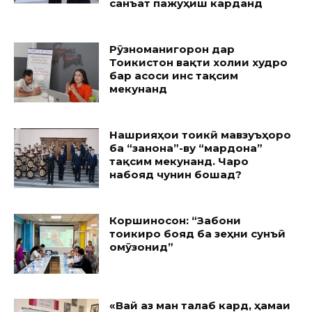
санъат пажуҳиш карданд
Рӯзноманигорон дар
Тоҷикистон вақти холии худро
бар асоси ҷинс тақсим
мекунанд
Нашрияҳои тоҷикӣ мавзуъҳоро
ба “занона”-ву “мардона”
тақсим мекунанд. Чаро
набояд чунин бошад?
Коршиносон: “Забони
тоҷикиро бояд ба зеҳни сунъӣ
омӯзонид”
«Вай аз ман талаб кард, ҳамаи