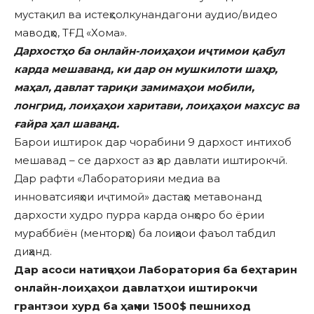
мустақил ва истеҳсолкунандагони аудио/видео
маводҳо, ТҒД «Хома».
Дархостҳо ба онлайн-лоиҳаҳои иҷтимои қабул
карда мешаванд, ки дар он мушкилоти шаҳр,
маҳал, давлат тариқи замимаҳои мобили,
лонгрид, лоиҳаҳои харитави, лоиҳаҳои махсус ва
ғайра ҳал шаванд.
Барои иштирок дар чорабини 9 дархост интихоб
мешавад – се дархост аз ҳар давлати иштирокчӣ.
Дар рафти «Лабораторияи медиа ва
инноватсияҳои иҷтимоӣ» дастаҳо метавонанд
дархости худро пурра карда онҳоро бо ёрии
мураббиён (менторҳо) ба лоиҳаои фаъол табдил
диҳанд.
Дар асоси натиҷаҳои Лаборатория ба беҳтарин
онлайн-лоиҳаҳои давлатҳои иштирокчи
грантзои хурд ба ҳаҷми 1500$ пешниход