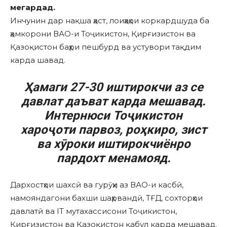
мегардад.
Инчунин дар нақша ҳаст, лоиҳаҳои коркардшуда ба
ҳамкорони ВАО-и Тоҷикистон, Қирғизистон ва
Қазоқистон баҳри пешбурд ва устувори тақдим
карда шавад.
Ҳамаги 27-30 иштирокчи аз се
давлат даъват карда мешавад.
Интернюси Тоҷикистон
хароҷоти парвоз, роҳкиро, зист
ва хӯроки иштирокчиёнро
пардохт менамояд.
Дархостҳои шахсӣ ва гурӯҳи аз ВАО-и касбӣ,
намояндагони бахши шаҳрвандӣ, ТҒД, сохторҳои
давлатӣ ва IT мутахассисони Тоҷикистон,
Қирғизистон ва Қазоқистон қабул карда мешавад.