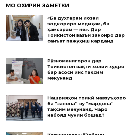
МО ОХИРИН ЗАМЕТКИ
«Ба духтарам иҷозаи
эҷодкориро медиҳам, ба
ҳамсарам — не». Дар
Тоҷикистон вазъи занонро дар
санъат пажуҳиш карданд
Рӯзноманигорон дар
Тоҷикистон вақти холии худро
бар асоси ҷинс тақсим
мекунанд
Нашрияҳои тоҷикӣ мавзуъҳоро
ба “занона”-ву “мардона”
тақсим мекунанд. Чаро
набояд чунин бошад?
Коршиносон: “Забони