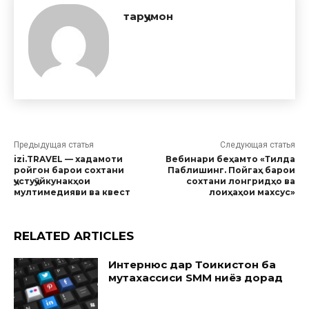
тарҷумон
Предыдущая статья
Следующая статья
izi.TRAVEL — хадамоти
Вебинари беҳамто «Тилда
ройгон барои сохтани
Паблишинг. Пойгаҳ барои
ҷустуҷӯйкунакҳои
сохтани лонгридҳо ва
мултимедияви ва квест
лоиҳаҳои махсус»
RELATED ARTICLES
Интернюс дар Тоҷикистон ба
мутахассиси SMM ниёз дорад