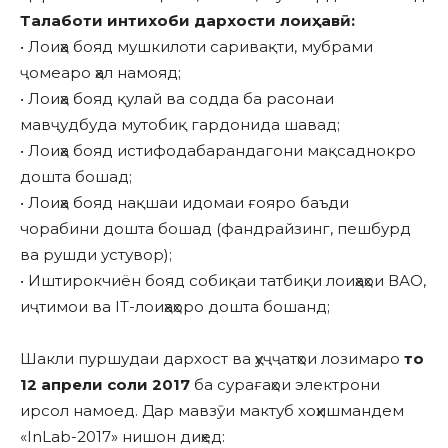
Талаботи интихоби дархости лоиҳавӣ:
• Лоиҳа бояд мушкилоти саривақти, мубрами
ҷомеаро ҳал намояд;
• Лоиҳа бояд қулай ва содда ба расонаи
мавҷудбуда мутобиқ гардонида шавад;
• Лоиҳа бояд истифодабарандагони мақсаднокро
дошта бошад;
• Лоиҳа бояд нақшаи идомаи ғояро баъди
чорабини дошта бошад (фандрайзинг, пешбурд
ва рушди устувор);
• Иштирокчиён бояд собиқаи татбиқи лоиҳаҳои ВАО,
иҷтимои ва IT-лоиҳаҳоро дошта бошанд;
Шакли пуршудаи дархост ва ҳуҷҷатҳои лозимаро
то
12 апрели соли 2017
ба сурағаҳои электрони
ирсол намоед. Дар мавзӯи мактуб хоҳишмандем
«InLab-2017» нишон диҳед: