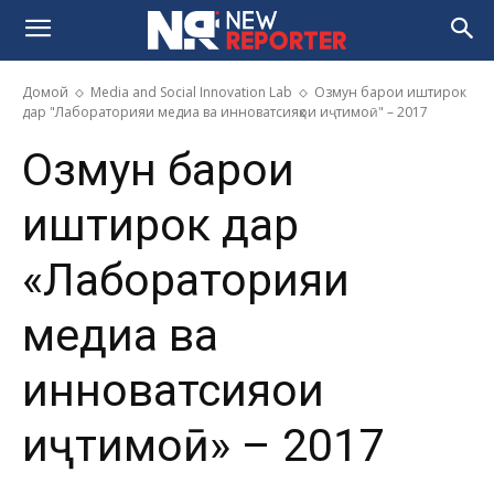
Домой
Media and Social Innovation Lab
Озмун барои иштирок
дар "Лабораторияи медиа ва инноватсияҳои иҷтимоӣ" – 2017
Озмун барои
иштирок дар
«Лабораторияи
медиа ва
инноватсияҳои
иҷтимоӣ» – 2017