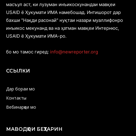
масъул аст, ки лузуман инъикоскунандаи мавқеи
USAID ё Ҳукумати ИМА намебошад. Интишорот дар
бахши "Нақди расонаӣ" нуқтаи назари муаллифонро
инъикос мекунанд ва на ҳатман мавқеи Интернюс,
USAID ё Ҳукумати ИМА-ро.
бо мо тамос гиред:
info@newreporter.org
ССЫЛКИ
Дар бораи мо
Контакты
Вебинарҳои мо
МАВОДҲОИ БЕҲТАРИН