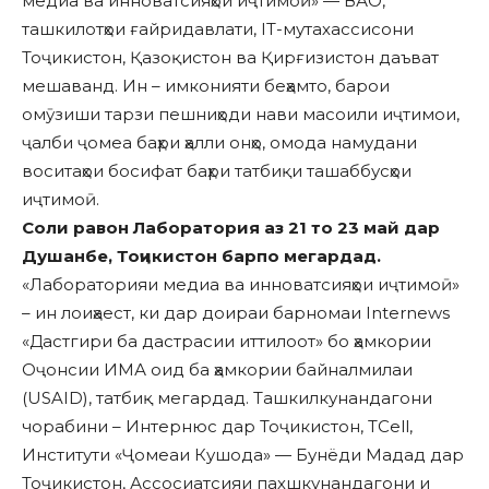
медиа ва инноватсияҳои иҷтимоӣ» — ВАО,
ташкилотҳои ғайридавлати, IT-мутахассисони
Тоҷикистон, Қазоқистон ва Қирғизистон даъват
мешаванд. Ин – имконияти беҳамто, барои
омӯзиши тарзи пешниҳоди нави масоили иҷтимои,
ҷалби ҷомеа баҳри ҳалли онҳо, омода намудани
воситаҳои босифат баҳри татбиқи ташаббусҳои
иҷтимоӣ.
Соли равон Лаборатория аз 21 то 23 май дар
Душанбе, Тоҷикистон барпо мегардад.
«Лабораторияи медиа ва инноватсияҳои иҷтимоӣ»
– ин лоиҳаест, ки дар доираи барномаи Internews
«Дастгири ба дастрасии иттилоот» бо ҳамкории
Оҷонсии ИМА оид ба ҳамкории байналмилаи
(USAID), татбиқ мегардад. Ташкилкунандагони
чорабини – Интернюс дар Тоҷикистон, TCell,
Институти «Ҷомеаи Кушода» — Бунёди Мадад дар
Тоҷикистон, Ассосиатсияи пахшкунандагони и