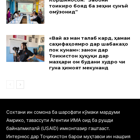
тоҷикиро бояд ба зеҳни сунъӣ
омӯзонид”
«Вай аз ман талаб кард, ҳамаи
саҳифаҳоямро дар шабакаҳо
пок кунам»: занон дар
Тоҷикистон ҳуқуқи дар
мазҳари ом будани худро чи
гуна ҳимоят мекунанд
Cохтани ин сомона ба шарофати кӯмаки мардуми
Амрико, тавассути Агентии ИМА оид ба рушди
байналмилалӣ (USAID) имконпазир гаштааст.
Интернюс дар Тоҷикистон барои муҳтавои ин нашрия