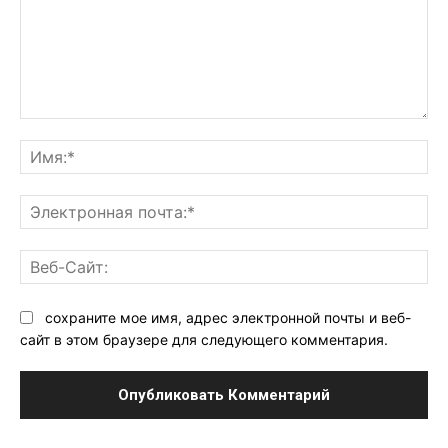
Комментарий:
Им
Эл
поч
Ве
Са
сохраните мое имя, адрес электронной почты и веб-
сайт в этом браузере для следующего комментария.