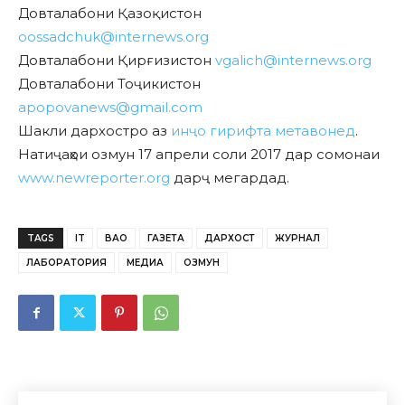
Довталабони Қазоқистон
oossadchuk@internews.org
Довталабони Қирғизистон
vgalich@internews.org
Довталабони Тоҷикистон
apopovanews@gmail.com
Шакли дархостро аз
инҷо гирифта метавонед
.
Натиҷаҳои озмун 17 апрели соли 2017 дар сомонаи
www.newreporter.org
дарҷ мегардад.
TAGS
IT
ВАО
ГАЗЕТА
ДАРХОСТ
ЖУРНАЛ
ЛАБОРАТОРИЯ
МЕДИА
ОЗМУН