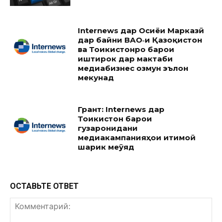
Internews дар Осиёи Марказӣ
дар байни ВАО‑и Қазоқистон
ва Тоҷикистонро барои
иштирок дар мактаби
медиабизнес озмун эълон
мекунад
Грант: Internews дар
Тоҷикистон барои
гузаронидани
медиакампанияҳои иҷтимоӣ
шарик меҷӯяд
ОСТАВЬТЕ ОТВЕТ