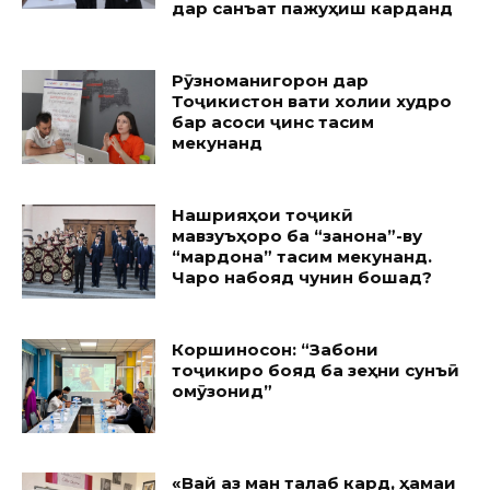
дар санъат пажуҳиш карданд
Рӯзноманигорон дар
Тоҷикистон вақти холии худро
бар асоси ҷинс тақсим
мекунанд
Нашрияҳои тоҷикӣ
мавзуъҳоро ба “занона”-ву
“мардона” тақсим мекунанд.
Чаро набояд чунин бошад?
Коршиносон: “Забони
тоҷикиро бояд ба зеҳни сунъӣ
омӯзонид”
«Вай аз ман талаб кард, ҳамаи