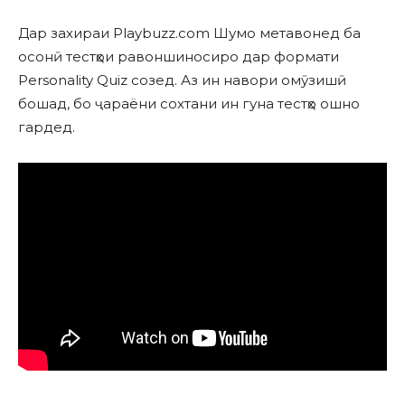
Дар захираи Playbuzz.com Шумо метавонед ба
осонӣ тестҳои равоншиносиро дар формати
Personality Quiz созед. Аз ин навори омӯзишӣ
бошад, бо ҷараёни сохтани ин гуна тестҳо ошно
гардед.