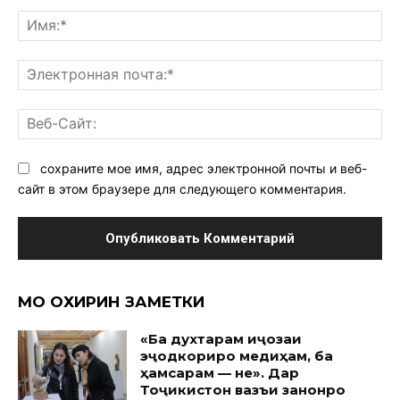
Комментарий:
Им
Эл
поч
Ве
Са
сохраните мое имя, адрес электронной почты и веб-
сайт в этом браузере для следующего комментария.
МО ОХИРИН ЗАМЕТКИ
«Ба духтарам иҷозаи
эҷодкориро медиҳам, ба
ҳамсарам — не». Дар
Тоҷикистон вазъи занонро