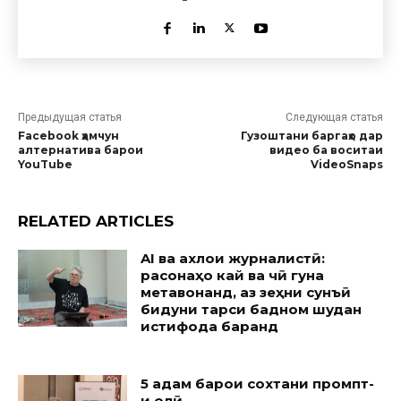
Предыдущая статья
Следующая статья
Facebook ҳамчун
Гузоштани баргаҳо дар
алтернатива барои
видео ба воситаи
YouTube
VideoSnaps
RELATED ARTICLES
AI ва ахлоқи журналистӣ:
расонаҳо кай ва чӣ гуна
метавонанд, аз зеҳни сунъӣ
бидуни тарси бадном шудан
истифода баранд
5 қадам барои сохтани промпт-
и олӣ