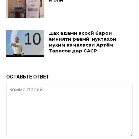
Даҳ қадами асосӣ барои
амнияти рақамӣ: нуктаҳои
муҳим аз ҷаласаи Артём
Тарасов дар CACP
ОСТАВЬТЕ ОТВЕТ