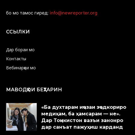
бо мо тамос гиред:
info@newreporter.org
ССЫЛКИ
Дар бораи мо
Контакты
Вебинарҳои мо
МАВОДҲОИ БЕҲТАРИН
«Ба духтарам иҷозаи эҷодкориро
медиҳам, ба ҳамсарам — не».
Дар Тоҷикистон вазъи занонро
дар санъат пажуҳиш карданд