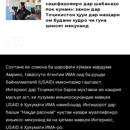
саҳифаҳоямро дар шабакаҳо
пок кунам»: занон дар
Тоҷикистон ҳуқуқи дар мазҳари
ом будани худро чи гуна
ҳимоят мекунанд
Cохтани ин сомона ба шарофати кӯмаки мардуми
Амрико, тавассути Агентии ИМА оид ба рушди
байналмилалӣ (USAID) имконпазир гаштааст.
Интернюс дар Тоҷикистон барои муҳтавои ин нашрия
масъул аст, ки лузуман инъикоскунандаи мавқеи
USAID ё Ҳукумати ИМА намебошад. Интишорот дар
бахши "Нақди расонаӣ" нуқтаи назари муаллифонро
инъикос мекунанд ва на ҳатман мавқеи Интернюс,
USAID ё Ҳукумати ИМА-ро.