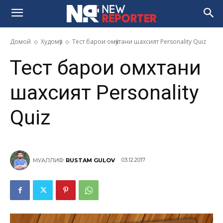
Домой
Худомӯз
Тест барои омӯхтани шахсият Personality Quiz
Тест барои омӯхтани
шахсият Personality
Quiz
03.12.2017
МУАЛЛИФ:
RUSTAM GULOV