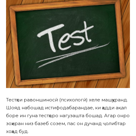
Тестҳои равоншиносӣ (психологӣ) хеле машҳуранд.
Шояд набошад истифодабарандае, ки ҳадди ақал
боре ин гуна тестҳоро нагузашта бошад. Агар онро
зоҳиран низ базеб созем, пас он дучанд ҷолибтар
хоҳад буд.