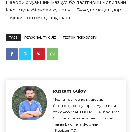
Навори омӯзишии мазкур бо дастгирии молиявии
Институти «Ҷомеаи кушод» — Бунёди мадад дар
Тоҷикистон омода шудааст.
TAGS
PERSONALITY QUIZ
ТЕСТҲОИ ПСИХОЛОГӢ
Rustam Gulov
Медиа-тренер ва мушовир,
блоггер, асосгузор ва муаллифи
сомонаҳои "ALIFBO.MEDIA" бахшида
ба технологияҳои чандрасонаии
нав ва Блогплатформаи
"Blogiston.TJ".