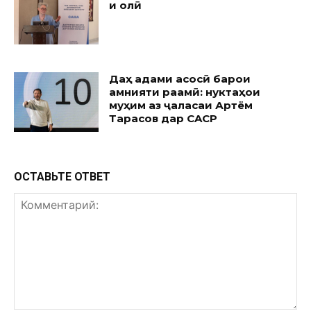
и олӣ
Даҳ қадами асосӣ барои
амнияти рақамӣ: нуктаҳои
муҳим аз ҷаласаи Артём
Тарасов дар CACP
ОСТАВЬТЕ ОТВЕТ