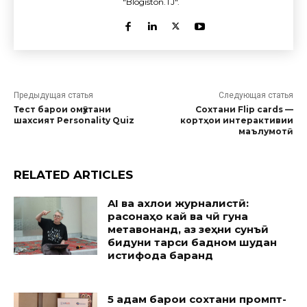
"Blogiston.TJ".
Предыдущая статья
Следующая статья
Тест барои омӯхтани
Сохтани Flip cards —
шахсият Personality Quiz
кортҳои интерактивии
маълумотӣ
RELATED ARTICLES
AI ва ахлоқи журналистӣ:
расонаҳо кай ва чӣ гуна
метавонанд, аз зеҳни сунъӣ
бидуни тарси бадном шудан
истифода баранд
5 қадам барои сохтани промпт-