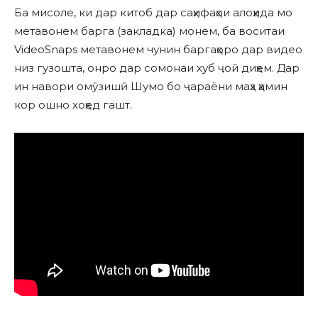
Ба мисоле, ки дар китоб дар саҳифаҳои алоҳида мо
метавонем барга (закладка) монем, ба воситаи
VideoSnaps метавонем чунин баргаҳоро дар видео
низ гузошта, онро дар сомонаи хуб ҷой диҳем. Дар
ин навори омӯзишӣ Шумо бо ҷараёни маҳз ҳамин
кор ошно хоҳед гашт.