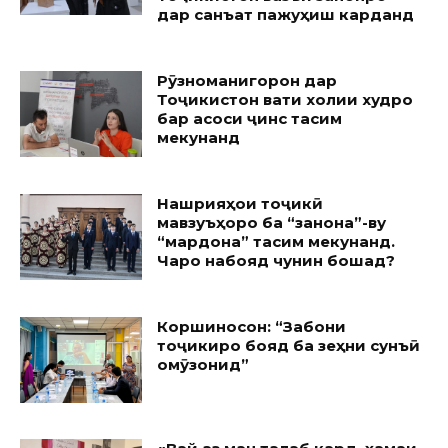
дар санъат пажуҳиш карданд
Рӯзноманигорон дар
Тоҷикистон вақти холии худро
бар асоси ҷинс тақсим
мекунанд
Нашрияҳои тоҷикӣ
мавзуъҳоро ба “занона”-ву
“мардона” тақсим мекунанд.
Чаро набояд чунин бошад?
Коршиносон: “Забони
тоҷикиро бояд ба зеҳни сунъӣ
омӯзонид”