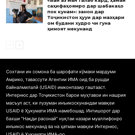
«Вай аз ман талаб кард, ҳамаи
саҳифаҳоямро дар шабакаҳо
пок кунам»: занон дар
Тоҷикистон ҳуқуқи дар мазҳари
ом будани худро чи гуна
ҳимоят мекунанд
Cохтани ин сомона ба шарофати кӯмаки мардуми
Амрико, тавассути Агентии ИМА оид ба рушди
байналмилалӣ (USAID) имконпазир гаштааст.
Интернюс дар Тоҷикистон барои муҳтавои ин нашрия
масъул аст, ки лузуман инъикоскунандаи мавқеи
USAID ё Ҳукумати ИМА намебошад. Интишорот дар
бахши "Нақди расонаӣ" нуқтаи назари муаллифонро
инъикос мекунанд ва на ҳатман мавқеи Интернюс,
USAID ё Ҳукумати ИМА-ро.