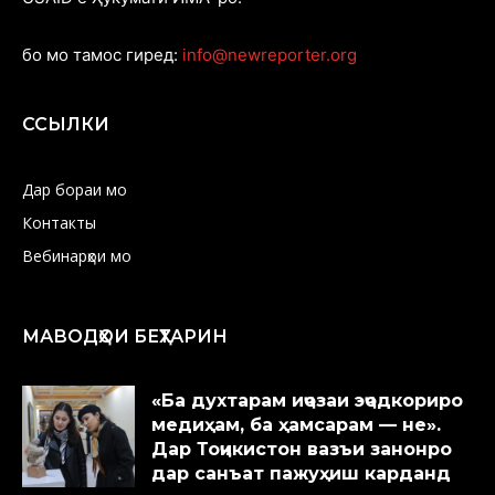
бо мо тамос гиред:
info@newreporter.org
ССЫЛКИ
Дар бораи мо
Контакты
Вебинарҳои мо
МАВОДҲОИ БЕҲТАРИН
«Ба духтарам иҷозаи эҷодкориро
медиҳам, ба ҳамсарам — не».
Дар Тоҷикистон вазъи занонро
дар санъат пажуҳиш карданд