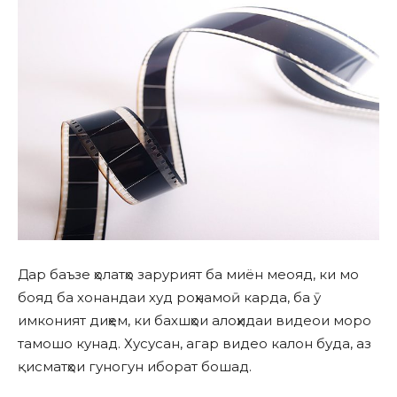
Дар баъзе ҳолатҳо зарурият ба миён меояд, ки мо
бояд ба хонандаи худ роҳнамоӣ карда, ба ӯ
имконият диҳем, ки бахшҳои алоҳидаи видеои моро
тамошо кунад. Хусусан, агар видео калон буда, аз
қисматҳои гуногун иборат бошад.