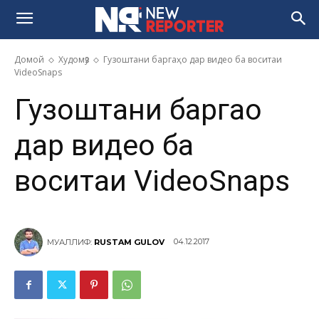
Домой
Худомӯз
Гузоштани баргаҳо дар видео ба воситаи
VideoSnaps
Гузоштани баргаҳо
дар видео ба
воситаи VideoSnaps
04.12.2017
МУАЛЛИФ:
RUSTAM GULOV