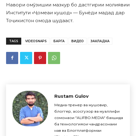
Навори омӯзишии мазкур бо дастгирии молиявии
Институти «Ҷомеаи кушод» — Бунёди мадад дар
Тоҷикистон омода шудааст.
TAGS
VIDEOSNAPS
БАРГА
ВИДЕО
ЗАКЛАДКА
Rustam Gulov
Медиа-тренер ва мушовир,
блоггер, асосгузор ва муаллифи
сомонаҳои "ALIFBO.MEDIA" бахшида
ба технологияҳои чандрасонаии
нав ва Блогплатформаи