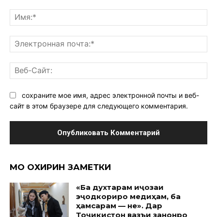
Комментарий:
Им
Эл
поч
Ве
Са
сохраните мое имя, адрес электронной почты и веб-
сайт в этом браузере для следующего комментария.
МО ОХИРИН ЗАМЕТКИ
«Ба духтарам иҷозаи
эҷодкориро медиҳам, ба
ҳамсарам — не». Дар
Тоҷикистон вазъи занонро