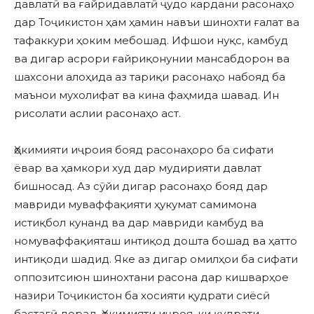
давлатӣ ва ғайридавлатӣ ҷудо кардани расонаҳо
дар Тоҷикистон ҳам ҳамин навъи шинохти ғалат ва
тафаккури ҳоким мебошад. Ифшои нуқс, камбуд
ва дигар асрори ғайриқонунии мансабдорон ва
шахсони алоҳида аз тариқи расонаҳо набояд ба
маънои мухолифат ва кина фаҳмида шавад. Ин
рисолати аслии расонаҳо аст.
Ҳокимияти иҷроия бояд расонаҳоро ба сифати
ёвар ва ҳамкори худ дар мудирияти давлат
бишносад. Аз сӯйи дигар расонаҳо бояд дар
мавриди муваффақияти ҳукумат самимона
истиқбол кунанд ва дар мавриди камбуд ва
номуваффақияташ интиқод дошта бошад ва ҳатто
интиқоди шадид. Яке аз дигар омилҳои ба сифати
оппозитсиюн шинохтани расона дар кишварҳое
назири Тоҷикистон ба хосияти қудрати сиёсӣ
бастагӣ дорад. Ҳокимияти иҷроя, ки қудрати