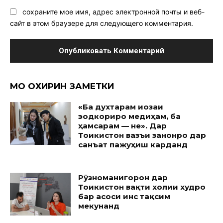
сохраните мое имя, адрес электронной почты и веб-
сайт в этом браузере для следующего комментария.
МО ОХИРИН ЗАМЕТКИ
«Ба духтарам иҷозаи
эҷодкориро медиҳам, ба
ҳамсарам — не». Дар
Тоҷикистон вазъи занонро дар
санъат пажуҳиш карданд
Рӯзноманигорон дар
Тоҷикистон вақти холии худро
бар асоси ҷинс тақсим
мекунанд