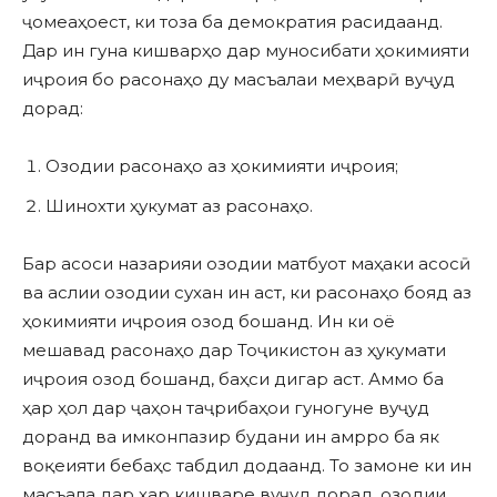
ҷомеаҳоест, ки тоза ба демократия расидаанд.
Дар ин гуна кишварҳо дар муносибати ҳокимияти
иҷроия бо расонаҳо ду масъалаи меҳварӣ вуҷуд
дорад:
Озодии расонаҳо аз ҳокимияти иҷроия;
Шинохти ҳукумат аз расонаҳо.
Бар асоси назарияи озодии матбуот маҳаки асосӣ
ва аслии озодии сухан ин аст, ки расонаҳо бояд аз
ҳокимияти иҷроия озод бошанд. Ин ки оё
мешавад расонаҳо дар Тоҷикистон аз ҳукумати
иҷроия озод бошанд, баҳси дигар аст. Аммо ба
ҳар ҳол дар ҷаҳон таҷрибаҳои гуногуне вуҷуд
доранд ва имконпазир будани ин амрро ба як
воқеияти бебаҳс табдил додаанд. То замоне ки ин
масъала дар ҳар кишваре вуҷуд дорад, озодии