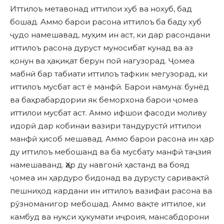
Иттилоъ метавонад иттилои хуб ва нохуб, бад
бошад. Аммо барои расона иттилоъ ба баду хуб
ҷудо намешавад, муҳим ин аст, ки дар расондани
иттилоъ расона дуруст муносибат кунад ва аз
қонун ва ҳақиқат берун пой нагузорад. Ҷомеа
мабнӣ бар табиати иттилоъ тафкик мегузорад, ки
иттилоъ мусбат аст ё манфӣ. Барои намуна: бунёд
ва баҳрабардории як беморхона барои ҷомеа
иттилои мусбат аст. Аммо ифшои фасоди моливу
идорӣ дар кобинаи вазири тандурустӣ иттилои
манфӣ ҳисоб мешавад. Аммо барои расона ин ҳар
ду иттилоъ мебошанд ва ба мусбату манфӣ таҷзия
намешаванд. Ҳар ду навгонӣ ҳастанд ва бояд
ҷомеа ин ҳардуро бидонад ва дурусту саривақтӣ
пешниҳод кардани ин иттилоъ вазифаи расона ва
рӯзноманигор мебошад. Аммо вақте иттилое, ки
камбуд ва нуқси ҳукумати иҷроия, мансабдорони