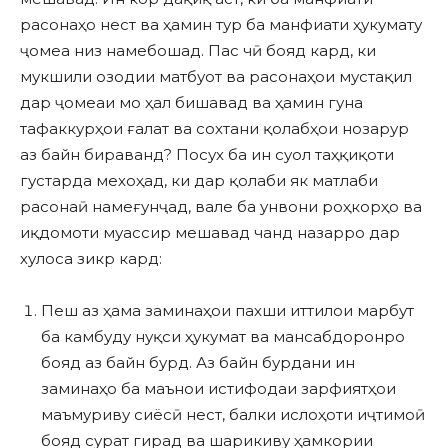
расонаҳо нест ва ҳамин тур ба манфиати ҳукумату
ҷомеа низ намебошад. Пас чӣ бояд кард, ки
мукшили озодии матбуот ва расонаҳои мустақил
дар ҷомеаи мо ҳал бишавад ва ҳамин гуна
тафаккурҳои ғалат ва сохтани қолабҳои нозарур
аз байн бираванд? Посух ба ин суол таҳқиқоти
густарда мехоҳад, ки дар қолаби як матлаби
расонаӣ намеғунҷад, вале ба унвони роҳкорҳо ва
иқдомоти муассир мешавад чанд назарро дар
хулоса зикр кард:
Пеш аз ҳама заминаҳои пахши иттилои марбут
ба камбуду нуқси ҳукумат ва мансабдоронро
бояд аз байн бурд. Аз байн бурдани ин
заминаҳо ба маънои истифодаи зарфиятҳои
маъмуриву сиёсӣ нест, балки ислоҳоти иҷтимоӣ
бояд сурат гирад ва шарикиву ҳамкории