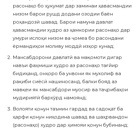
расонаҳо бо ҳукумат дар заминаи ҳавасмандии
низом барои рушд додани озодии баён
роҳандозӣ шавад. Барои намуна давлат
ҳавасмандии худро аз ҳамкории расонаҳо дар
умури ислоҳи низом ва ҷомеа бо расондани
ёрмандиҳои моливу моддӣ изҳор кунад;
Мансабдорони давлатӣ ва мақомоти дигар
навъи фаҳмиши худро аз расонаҳо тағйир
бидиҳанд, онҳоро ба унвони як мухолиф ва
рақиби сиёсӣ нашиносанд, балки бояд аз
мавқеи як мансабдори муосир ва таҷрибаҳои
мудириятӣ бархӯрд намоянд;
Волояти қонун таъмин гардад ва садоқат ба
ҳарфи қонун ниҳодина шавад ва шаҳрвандон
(расонаҳо) худро дар ҳимояи қонун бубинанд;