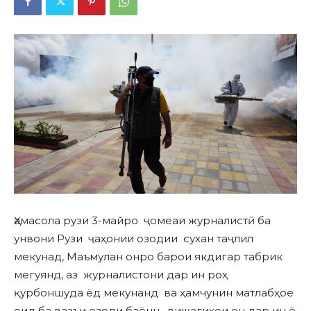
Ҳамасола рузи 3-майро ҷомеаи журналистӣ ба
унвони Рузи ҷаҳонии озодии сухан таҷлил
мекунад, Маъмулан онро барои якдигар табрик
мегуянд, аз журналистони дар ин роҳ
қурбоншуда ёд мекунанд ва ҳамчунин матлабҳое
оид ба вазъи озоди баённ , вижагиҳои он дар ин ё