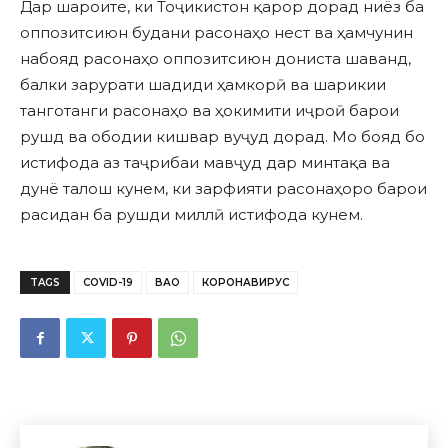
Дар шароите, ки Тоҷикистон қарор дорад ниёз ба
оппозитсиюн будани расонаҳо нест ва ҳамчунин
набояд расонаҳо оппозитсиюн дониста шаванд,
балки зарурати шадиди ҳамкорӣ ва шарикии
танготанги расонаҳо ва ҳокимити иҷроӣ барои
рушд ва ободии кишвар вуҷуд дорад. Мо бояд бо
истифода аз таҷрибаи мавҷуд дар минтақа ва
дунё талош кунем, ки зарфияти расонаҳоро барои
расидан ба рушди миллӣ истифода кунем.
TAGS
COVID-19
ВАО
КОРОНАВИРУС