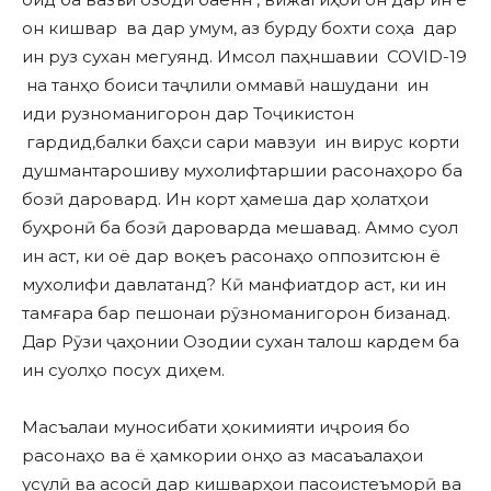
он кишвар ва дар умум, аз бурду бохти соҳа дар
ин руз сухан мегуянд. Имсол паҳншавии COVID-19
на танҳо боиси таҷлили оммавӣ нашудани ин
иди рузноманигорон дар Тоҷикистон
гардид,балки баҳси сари мавзуи ин вирус корти
душмантарошиву мухолифтаршии расонаҳоро ба
бозӣ даровард. Ин корт ҳамеша дар ҳолатҳои
буҳронӣ ба бозӣ дароварда мешавад. Аммо суол
ин аст, ки оё дар воқеъ расонаҳо оппозитсюн ё
мухолифи давлатанд? Кӣ манфиатдор аст, ки ин
тамғара бар пешонаи рӯзноманигорон бизанад.
Дар Рӯзи ҷаҳонии Озодии сухан талош кардем ба
ин суолҳо посух диҳем.
Масъалаи муносибати ҳокимияти иҷроия бо
расонаҳо ва ё ҳамкории онҳо аз масаъалаҳои
усулӣ ва асосӣ дар кишварҳои пасоистеъморӣ ва