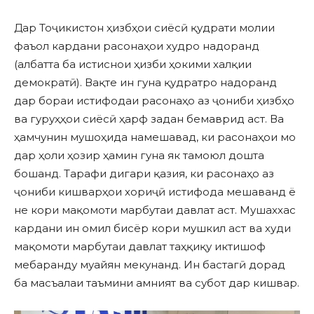
Дар Тоҷикистон ҳизбҳои сиёсӣ қудрати молии
фаъол кардани расонаҳои худро надоранд
(албатта ба истиснои ҳизби ҳокими халқии
демократӣ). Вақте ин гуна қудратро надоранд
дар бораи истифодаи расонаҳо аз ҷониби ҳизбҳо
ва гуруҳҳои сиёсӣ ҳарф задан бемаврид аст. Ва
ҳамчунин мушоҳида намешавад, ки расонаҳои мо
дар ҳоли ҳозир ҳамин гуна як тамоюл дошта
бошанд. Тарафи дигари қазия, ки расонаҳо аз
ҷониби кишварҳои хориҷӣ истифода мешаванд ё
не кори мақомоти марбутаи давлат аст. Мушаххас
кардани ин омил бисёр кори мушкил аст ва худи
мақомоти марбутаи давлат таҳқиқу иктишоф
мебаранду муайян мекунанд. Ин бастагӣ дорад
ба масъалаи таъмини амният ва субот дар кишвар.