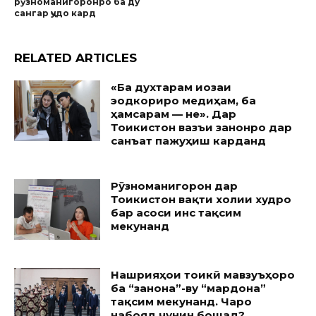
рӯзноманигоронро ба ду
сангар ҷудо кард
RELATED ARTICLES
«Ба духтарам иҷозаи
эҷодкориро медиҳам, ба
ҳамсарам — не». Дар
Тоҷикистон вазъи занонро дар
санъат пажуҳиш карданд
Рӯзноманигорон дар
Тоҷикистон вақти холии худро
бар асоси ҷинс тақсим
мекунанд
Нашрияҳои тоҷикӣ мавзуъҳоро
ба “занона”-ву “мардона”
тақсим мекунанд. Чаро
набояд чунин бошад?