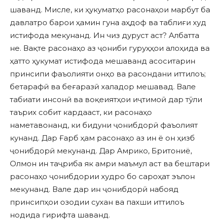
шаванд. Мисле, ки ҳукуматҳо расонаҳои марбут ба
давлатро барои ҳамин гуна аҳдоф ва таблиғи худ
истифода мекунанд. Ин чиз дуруст аст? Албатта
не. Вақте расонаҳо аз ҷониби гуруҳҳои алоҳида ва
ҳатто ҳукумат истифода мешаванд асоситарин
принсипи фаъолияти онҳо ва расондани иттилоъ;
бетарафӣ ва беғаразӣ халадор мешавад. Вале
табиати инсонӣ ва воқеиятҳои иҷтимоӣ дар тӯли
таърих собит кардааст, ки расонаҳо
наметавонанд, ки бидуни ҷонибдорӣ фаъолият
кунанд. Дар Ғарб ҳам расонаҳо аз ин ё он ҳизб
ҷонибдорӣ мекунанд. Дар Амрико, Бритониё,
Олмон ин таҷриба як амри маъмул аст ва бештари
расонаҳо ҷонибдории худро бо сароҳат эълон
мекунанд. Вале дар ин ҷонибдорӣ набояд
принсипҳои озодии сухан ва пахши иттилоъ
нодида гирифта шаванд.