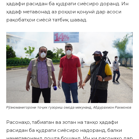
ҳадафи расидан ба қудрати сиёсиро доранд. Ин
ҳадаф метавонад аз роҳҳои қонунӣ дар асоси
рақобатҳои сиёсӣ татбиқ шавад.
Рӯзноманигорони тоҷик гузориш омода мекунанд, Абдурахмон Рахмонов
Расонаҳо, табиатан ва зотан на танҳо ҳадафи
расидан ба қудрати сиёсиро надоранд, балки
наметавонанд дошта бошанд. Ин ки расонаҳо дар