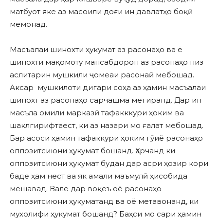
матбуот яке аз масоили доғи ин давлатҳо боқӣ
мемонад.
Масъалаи шинохти ҳукумат аз расонаҳо ва ё
шинохти мақомоту мансабдорон аз расонаҳо низ
аслитарин мушкили ҷомеаи расонаӣ мебошад.
Аксар мушкилоти дигари соҳа аз ҳамин масъалаи
шинохт аз расонаҳо сарчашма мегиранд. Дар ин
масъла омили марказӣ тафакккури ҳоким ва
шаклгирифтаест, ки аз назари мо ғалат мебошад.
Бар асоси ҳамин тафаккури ҳоким гӯиё расонаҳо
оппозитсиюни ҳукумат бошанд. Ҳарчанд ки
оппозитсиюни ҳукумат будан дар асри ҳозир кори
баде ҳам нест ва як амали маъмулӣ ҳисобида
мешавад. Вале дар воқеъ оё расонаҳо
оппозитсиюни ҳукуматанд ва оё метавонанд, ки
мухолифи ҳукумат бошанд? Баҳси мо сари ҳамин