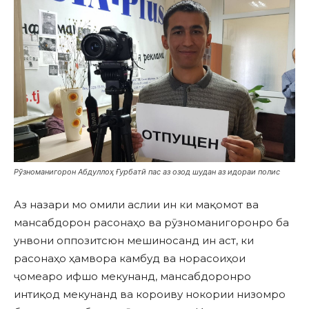
Рӯзноманигорон Абдуллоҳ Ғурбатӣ пас аз озод шудан аз идораи полис
Аз назари мо омили аслии ин ки мақомот ва
мансабдорон расонаҳо ва рӯзноманигоронро ба
унвони оппозитсюн мешиносанд ин аст, ки
расонаҳо ҳамвора камбуд ва норасоиҳои
ҷомеаро ифшо мекунанд, мансабдоронро
интиқод мекунанд ва короиву нокории низомро