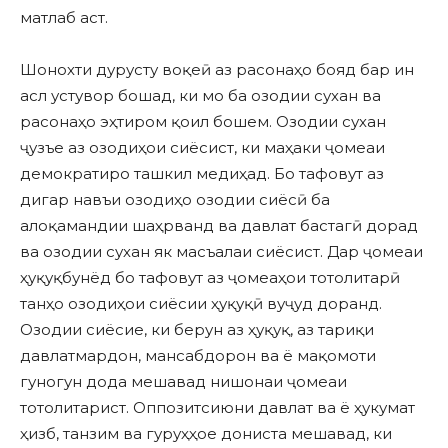
матлаб аст.
Шонохти дурусту воқеӣ аз расонаҳо бояд бар ин
асл устувор бошад, ки мо ба озодии сухан ва
расонаҳо эҳтиром қоил бошем. Озодии сухан
ҷузъе аз озодиҳои сиёсист, ки маҳаки ҷомеаи
демократиро ташкил медиҳад. Бо тафовут аз
дигар навъи озодиҳо озодии сиёсӣ ба
алоқамандии шаҳрванд ва давлат бастагӣ дорад
ва озодии сухан як масъалаи сиёсист. Дар ҷомеаи
ҳуқуқбунёд бо тафовут аз ҷомеаҳои тотолитарӣ
танҳо озодиҳои сиёсии ҳуқуқӣ вуҷуд доранд.
Озодии сиёсие, ки берун аз ҳуқуқ, аз тариқи
давлатмардон, мансабдорон ва ё мақомоти
гуногун дода мешавад нишонаи ҷомеаи
тотолитарист. Оппозитсиюни давлат ва ё ҳукумат
ҳизб, танзим ва гуруҳҳое дониста мешавад, ки