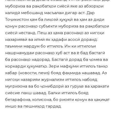
мубориза ва рақобатҳои сиёсӣ яке аз абзорҳои
калидӣ мебошанд масъалаи дигар аст. Дар
Тоҷикистон ҳам ба лиҳозӣ ҳуқуқӣ ва ҳам аз диди
қонун расонаҳо субъекти мубориза ва рақобатҳои
сиёсӣ нестанд. Пеш аз ҳама расонаҳо аз нигоҳи
назариявӣ ва илмӣ як ҳадафи асосӣ доранд:
таъмини мардум бо иттилоъ. Ин ки иттилоъи
нашрнамудаи расонаҳо хуб аст ва ё бад бастагӣ
ба расонаҳо надорад. Бастагӣ дорад ба ҷомеа ва
коркарди ҳукуматҳо. Зери мафҳуми иттилоъ танҳо
хабар (новости, news) бояд фаҳмида нашавад. Аз
нигоҳи назарияи журнализм иттилоъ набояд
муғризона ва бо ҷонибдорӣ аз гуруҳе ва ҳаракати
сиёсие пахш шавад. Балки иттилоъ бояд
бетарафона, холисона, бо риояти қонун ва ҳақиқат
иншо ва пешниҳод гардад.