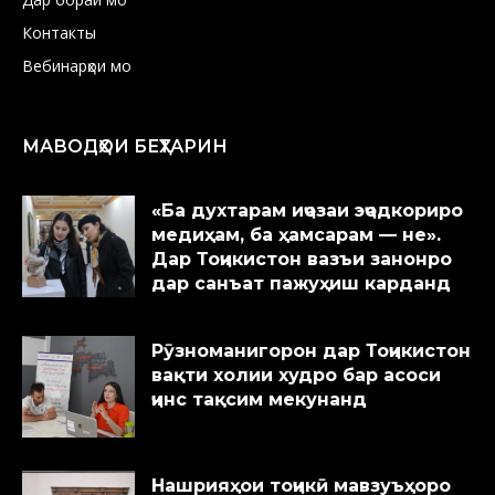
Контакты
Вебинарҳои мо
МАВОДҲОИ БЕҲТАРИН
«Ба духтарам иҷозаи эҷодкориро
медиҳам, ба ҳамсарам — не».
Дар Тоҷикистон вазъи занонро
дар санъат пажуҳиш карданд
Рӯзноманигорон дар Тоҷикистон
вақти холии худро бар асоси
ҷинс тақсим мекунанд
Нашрияҳои тоҷикӣ мавзуъҳоро