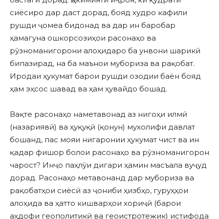
сиёсиро дар даст дорад, бояд худро кафили
рушди ҷомеа бидонад ва дар ин баробар
ҳамагуна ошкорсозиҳои расонаҳо ва
рӯзноманигорони алоҳидаро ба унвони шарикӣ
бипазирад, на ба маънои мубориза ва рақобат.
Иродаи ҳукумат барои рушди озодии баён бояд
ҳам эҳсос шавад ва ҳам ҳувайдо бошад.
Вақте расонаҳо наметавонад аз нигоҳи илмӣ
(назариявӣ) ва ҳуқуқӣ (қонун) мухолифи давлат
бошанд, пас мояи нигаронии ҳукумат чист ва ин
қадар фишор болои расонаҳо ва рӯзноманигорон
чарост? Инҷо паҳлӯи дигари ҳамин масъала вуҷуд
дорад. Расонаҳо метавонанд дар мубориза ва
рақобатҳои сиёсӣ аз ҷониби ҳизбҳо, гуруҳҳои
алоҳида ва ҳатто кишварҳои хориҷӣ (барои
аҳдофи геополитикӣ ва геоистротежик) истифода