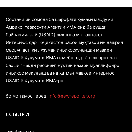
Cохтани ин сомона ба шарофати кӯмаки мардуми
Амрико, тавассути Агентии ИМА оид ба рушди
байналмилалӣ (USAID) имконпазир гаштааст.
Интернюс дар Тоҷикистон барои муҳтавои ин нашрия
масъул аст, ки лузуман инъикоскунандаи мавқеи
USAID ё Ҳукумати ИМА намебошад. Интишорот дар
бахши "Нақди расонаӣ" нуқтаи назари муаллифонро
инъикос мекунанд ва на ҳатман мавқеи Интернюс,
USAID ё Ҳукумати ИМА-ро.
бо мо тамос гиред:
info@newreporter.org
ССЫЛКИ
Дар бораи мо