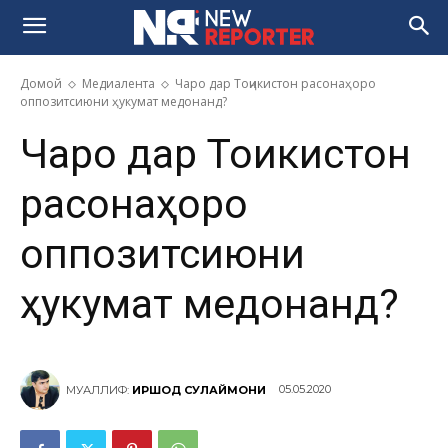
Домой
Медиалента
Чаро дар Тоҷикистон расонаҳоро
оппозитсиюни ҳукумат медонанд?
Чаро дар Тоҷикистон
расонаҳоро
оппозитсиюни
ҳукумат медонанд?
05.05.2020
МУАЛЛИФ:
ИРШОД СУЛАЙМОНИ