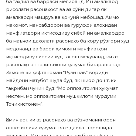
ба таҳлил ва баррасӣ мегиранд. Ин амалкард
рисолати расонаҳост ва аз сӯйи дигар як
амалкарди машруъ ва қонунӣ мебошад. Аммо
мақомот, мансабдорон ва гуруҳҳои алоҳидаи
манфиатдори иқтисодиву сиёсӣ ин амалкардро
ба маънои дахолати расонаҳо ба кору рӯзгори худ
медонанд ва барои ҳимояти манфиатҳои
иқтисодиву сиёсии худ талош мекунанд, ки аз
расонаҳо оппозитсиюни ҳукумат битарашонад.
Замоне ки ҳафтаномаи “Рӯзи нав” вориди
майдони матубот шуда буд, як шиор дошт, ки
тақрибан чунин буд; “Мо оппозитсияи ҳукумат
нестем, мо оппозитсияи мушкилоти мурдуми
Тоҷикистонем”.
Ҳамин аст, ки аз расонаҳо ва рӯзноманигорон
оппозитсияи ҳукумат ва ё давлат тарошида
мешавад. Ин кор дақиқ аст, ки ба манфиати