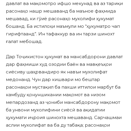
давлат ва мақомотро ифшо мекунад ва аз тариқи
расонаҳо нашр мешаванд ба маъное фаҳмида
мешавад, ки гӯиё расонаҳо мухолифи ҳукумат
бошанд. Ба истилоҳи маъмули мо “ҳукуматро чап
гирифтаанд”. Ин тафаккур ва ин тарзи шинохт
ғалат мебошад.
Дар Тоҷикистон ҳукумат ва мансабдорони давлат
дар фаҳмиши худ озодии баён ва мавқеъҳои
сиёсиву шаҳрвандиро як навъи мухолифат
медонанд. Чун дар кишвари мо бештар
расонаҳои мустақил ба пахши иттилои марбут ба
камбуду қонуншикании мақомот ва низом
мепардозанд аз ҷониби мансабдорону мақомот
ба унвони мухолифини сиёсӣ ва ақидатии
ҳукумати иҷроия шинохта мешаванд. Сарчашмаи
аслии мухолифат ва ба ду табақа; расонаҳои