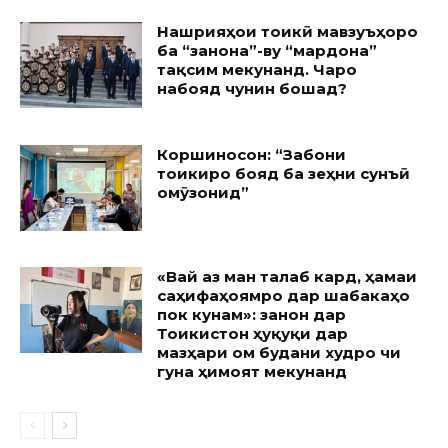
Нашрияҳои тоҷикӣ мавзуъҳоро
ба “занона”-ву “мардона”
тақсим мекунанд. Чаро
набояд чунин бошад?
Коршиносон: “Забони
тоҷикиро бояд ба зеҳни сунъӣ
омӯзонид”
«Вай аз ман талаб кард, ҳамаи
саҳифаҳоямро дар шабакаҳо
пок кунам»: занон дар
Тоҷикистон ҳуқуқи дар
мазҳари ом будани худро чи
гуна ҳимоят мекунанд