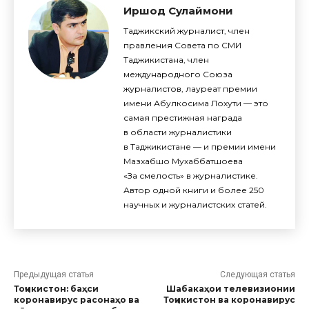
Иршод Сулаймони
Таджикский журналист, член
правления Совета по СМИ
Таджикистана, член
международного Союза
журналистов, лауреат премии
имени Абулкосима Лохути — это
самая престижная награда
в области журналистики
в Таджикистане — и премии имени
Мазхабшо Мухаббатшоева
«За смелость» в журналистике.
Автор одной книги и более 250
научных и журналистских статей.
Предыдущая статья
Следующая статья
Тоҷикистон: баҳси
Шабакаҳои телевизионии
коронавирус расонаҳо ва
Тоҷикистон ва коронавирус