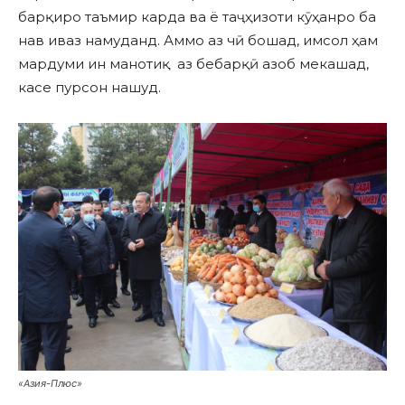
барқиро таъмир карда ва ё таҷҳизоти кӯҳанро ба
нав иваз намуданд. Аммо аз чӣ бошад, имсол ҳам
мардуми ин манотиқ аз бебарқӣ азоб мекашад,
касе пурсон нашуд.
«Азия-Плюс»