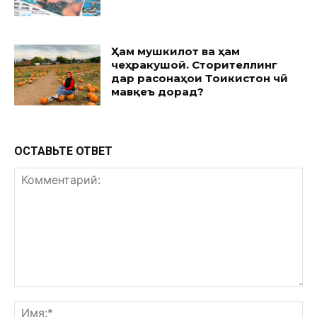
Ҳам мушкилот ва ҳам
чеҳракушоӣ. Сторителлинг
дар расонаҳои Тоҷикистон чӣ
мавқеъ дорад?
ОСТАВЬТЕ ОТВЕТ
Комментарий:
Им