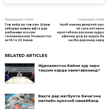
Предыдущая статья
Следующая статья
Гоҳе зиёд ва гоҳе кам. Шарҳи
Ҷалб намову ҳукмронӣ кун:
хабарҳои муҳими ҳафта дар
чӣ гуна метавон
шабакаҳои асосии
мухотабони расонаи худро
телевизионии Тоҷикистон
афзоиш дод ва шурӯъ ба
аз 16 то 23 январ
касби даромад кард
RELATED ARTICLES
Журналистон байни худ чиро
тақсим карда наметавонанд?
Вақте дар матбуоти бачагона
матлаби муносиб намеёбанд