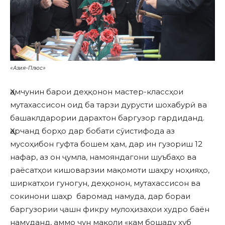
«Азия-Плюс»
Ҳамчунин барои деҳқонон мастер-классҳои
мутахассисон оид ба тарзи дурусти шохабурӣ ва
башаклдарории дарахтон баргузор гардиданд.
Ҳарчанд борҳо дар бобати сӯистифода аз
мусоҳибон гуфта бошем ҳам, дар ин гузориш 12
нафар, аз он ҷумла, намояндагони шуъбаҳо ва
раёсатҳои кишоварзии мақомоти шаҳру ноҳияҳо,
ширкатҳои гуногун, деҳқонон, мутахассисон ва
сокинони шаҳр баромад намуда, дар бораи
баргузории ҷашн фикру мулоҳизаҳои худро баён
намуданд, аммо чун мақоли «кам бошаду хуб