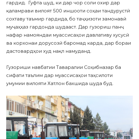
гардид. Гуфта шуд, ки дар чор соли охир дар
қаламрави вилоят 500 иншооти соҳаи тандурустӣ
сохтаву таъмир гардида, бо таҷҳизоти замонавӣ
муҷаҳҳаз гардонда шудааст. Дар гузориш панҷ
нафар намояндаи муассисаҳои давлативу хусусӣ
ва корхонаи дорусозӣ баромад карда, дар бораи
дастовардҳои худ нақл намуданд.
Гузориши навбатии Таваралии Соҳибназар ба
сифати таълим дар муассисаҳои таҳсилоти
умумии вилояти Хатлон бахшида шуда буд.