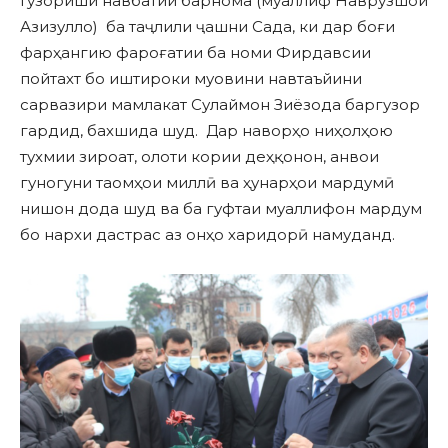
Гузориши навбатии барнома (муаллиф Наврӯзшои
Азизулло) ба таҷлили ҷашни Сада, ки дар боғи
фарҳангию фароғатии ба номи Фирдавсии
пойтахт бо иштироки муовини навтаъйини
сарвазири мамлакат Сулаймон Зиёзода баргузор
гардид, бахшида шуд. Дар наворҳо ниҳолҳою
тухмии зироат, олоти кории деҳқонон, анвои
гуногуни таомҳои миллӣ ва ҳунарҳои мардумӣ
нишон дода шуд ва ба гуфтаи муаллифон мардум
бо нархи дастрас аз онҳо харидорӣ намуданд.