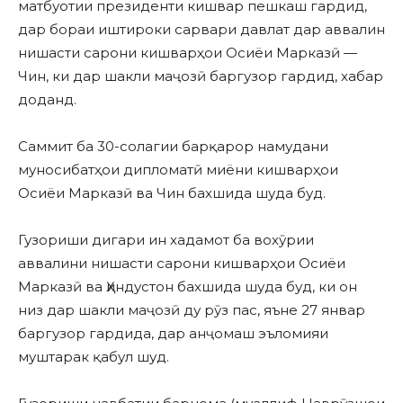
матбуотии президенти кишвар пешкаш гардид,
дар бораи иштироки сарвари давлат дар аввалин
нишасти сарони кишварҳои Осиёи Марказӣ —
Чин, ки дар шакли маҷозӣ баргузор гардид, хабар
доданд.
Саммит ба 30-солагии барқарор намудани
муносибатҳои дипломатӣ миёни кишварҳои
Осиёи Марказӣ ва Чин бахшида шуда буд.
Гузориши дигари ин хадамот ба вохӯрии
аввалини нишасти сарони кишварҳои Осиёи
Марказӣ ва Ҳиндустон бахшида шуда буд, ки он
низ дар шакли маҷозӣ ду рӯз пас, яъне 27 январ
баргузор гардида, дар анҷомаш эъломияи
муштарак қабул шуд.