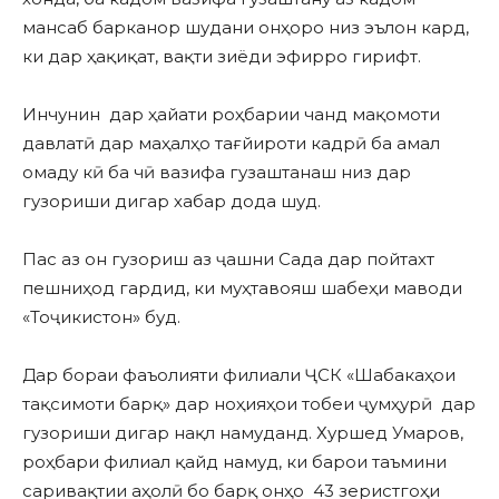
мансаб барканор шудани онҳоро низ эълон кард,
ки дар ҳақиқат, вақти зиёди эфирро гирифт.
Инчунин дар ҳайати роҳбарии чанд мақомоти
давлатӣ дар маҳалҳо тағйироти кадрӣ ба амал
омаду кӣ ба чӣ вазифа гузаштанаш низ дар
гузориши дигар хабар дода шуд.
Пас аз он гузориш аз ҷашни Сада дар пойтахт
пешниҳод гардид, ки муҳтавояш шабеҳи маводи
«Тоҷикистон» буд.
Дар бораи фаъолияти филиали ҶСК «Шабакаҳои
тақсимоти барқ» дар ноҳияҳои тобеи ҷумҳурӣ дар
гузориши дигар нақл намуданд. Хуршед Умаров,
роҳбари филиал қайд намуд, ки барои таъмини
саривақтии аҳолӣ бо барқ онҳо 43 зеристгоҳи