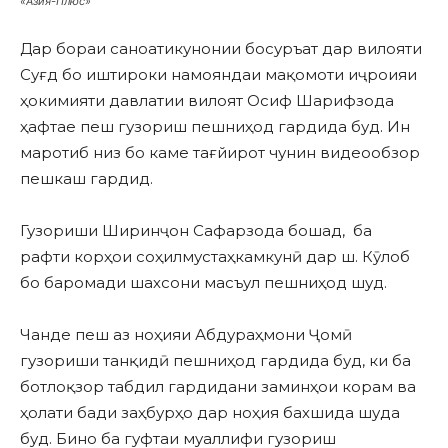
«Азия-Плюс»
Дар бораи саноатикунонии босуръат дар вилояти
Суғд бо иштироки намояндаи мақомоти иҷроияи
ҳокимияти давлатии вилоят Осиф Шарифзода
ҳафтае пеш гузориш пешниҳод гардида буд. Ин
маротиб низ бо каме тағйирот чунин видеообзор
пешкаш гардид.
Гузориши Ширинҷон Сафарзода бошад, ба
рафти корҳои соҳилмустаҳкамкунӣ дар ш. Кӯлоб
бо баромади шахсони масъул пешниҳод шуд.
Чанде пеш аз ноҳияи Абдураҳмони Ҷомӣ
гузориши танқидӣ пешниҳод гардида буд, ки ба
ботлоқзор табдил гардидани заминҳои корам ва
ҳолати бади заҳбурҳо дар ноҳия бахшида шуда
буд. Бино ба гуфтаи муаллифи гузориш