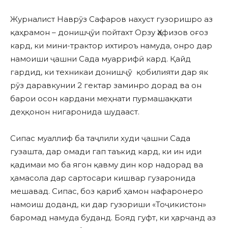
Журналист Наврӯз Сафаров нахуст гузоришро аз
қаҳрамон – донишҷӯи пойтахт Орзу Ҳафизов оғоз
кард, ки мини-трактор ихтироъ намуда, онро дар
намоиши ҷашни Сада муаррифӣ кард. Қайд
гардид, ки техникаи донишҷў қобилияти дар як
рӯз даравкунии 2 гектар заминро дорад ва он
барои осон кардани меҳнати пурмашаққати
деҳқонон нигаронида шудааст.
Сипас муаллиф ба таҷлили худи ҷашни Сада
гузашта, дар омади гап таъкид кард, ки ин иди
қадимаи мо ба ягон қавму дин кор надорад ва
ҳамасола дар сартосари кишвар гузаронида
мешавад. Сипас, боз қариб ҳамон нафаронеро
намоиш доданд, ки дар гузориши «Тоҷикистон»
баромад намуда буданд. Бояд гуфт, ки ҳарчанд аз