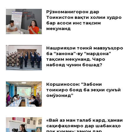
Рӯзноманигорон дар
Тоҷикистон вақти холии худро
бар асоси ҷинс тақсим
мекунанд
Нашрияҳои тоҷикӣ мавзуъҳоро
ба “занона”-ву “мардона”
тақсим мекунанд. Чаро
набояд чунин бошад?
Коршиносон: “Забони
тоҷикиро бояд ба зеҳни сунъӣ
омӯзонид”
«Вай аз ман талаб кард, ҳамаи
саҳифаҳоямро дар шабакаҳо
пок кунам»: занон дар