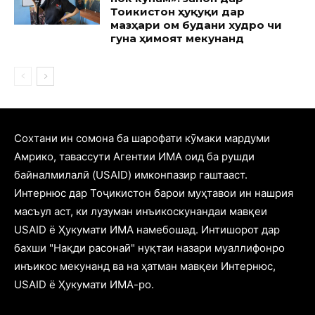
Тоҷикистон ҳуқуқи дар
мазҳари ом будани худро чи
гуна ҳимоят мекунанд
Cохтани ин сомона ба шарофати кӯмаки мардуми
Амрико, тавассути Агентии ИМА оид ба рушди
байналмилалӣ (USAID) имконпазир гаштааст.
Интернюс дар Тоҷикистон барои муҳтавои ин нашрия
масъул аст, ки лузуман инъикоскунандаи мавқеи
USAID ё Ҳукумати ИМА намебошад. Интишорот дар
бахши "Нақди расонаӣ" нуқтаи назари муаллифонро
инъикос мекунанд ва на ҳатман мавқеи Интернюс,
USAID ё Ҳукумати ИМА-ро.