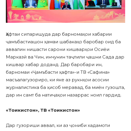
Ҳафтаи сипаришуда дар барномаҳои хабарии
ҷамъбастиашон ҳамаи шабакаҳо баробар оид ба
аввалин нишасти сарони кишварҳои Осиёи
Марказӣ ва Чин, инчунин таҷлили ҷашни Сада дар
кишвар хабар доданд. Дар баробари ин,
барномаи «Ҷамъбасти ҳафта»-и ТВ «Сафина»
масъалагузориро, ки яке аз рукнҳои асосии
журналистика ба ҳисоб меравад, ба миён гузошта,
дар ин самт ба натиҷаҳои назаррас ноил гардид.
«То
икистон»
,
ТВ
«То
икистон
»
Дар гузориши аввал, ки аз ҷониби хадамоти