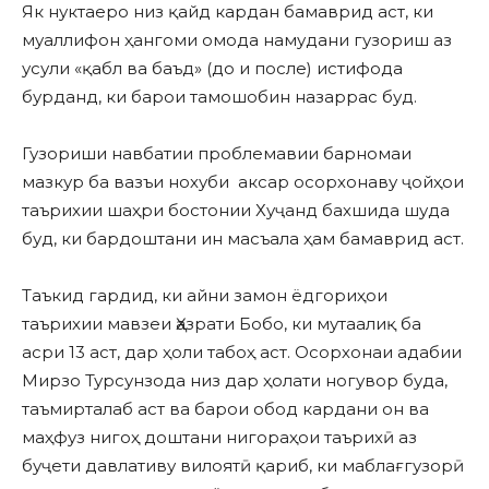
Як нуктаеро низ қайд кардан бамаврид аст, ки
муаллифон ҳангоми омода намудани гузориш аз
усули «қабл ва баъд» (до и после) истифода
бурданд, ки барои тамошобин назаррас буд.
Гузориши навбатии проблемавии барномаи
мазкур ба вазъи нохуби аксар осорхонаву ҷойҳои
таърихии шаҳри бостонии Хуҷанд бахшида шуда
буд, ки бардоштани ин масъала ҳам бамаврид аст.
Таъкид гардид, ки айни замон ёдгориҳои
таърихии мавзеи Ҳазрати Бобо, ки мутаалиқ ба
асри 13 аст, дар ҳоли табоҳ аст. Осорхонаи адабии
Мирзо Турсунзода низ дар ҳолати ногувор буда,
таъмирталаб аст ва барои обод кардани он ва
маҳфуз нигоҳ доштани нигораҳои таърихӣ аз
буҷети давлативу вилоятӣ қариб, ки маблағгузорӣ