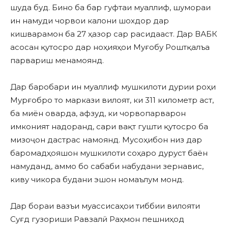
шуда буд. Бино ба бар гуфтаи муаллиф, шумораи
ин намуди чорвои калони шохдор дар
кишварамон ба 27 ҳазор сар расидааст. Дар ВАБК
асосан қутосро дар ноҳияҳои Муғобу Роштқалъа
парвариш менамоянд.
Дар баробари ин муаллиф мушкилоти дурии роҳи
Мурғобро то маркази вилоят, ки 311 километр аст,
ба миён оварда, афзуд, ки чорвопарварон
имконият надоранд, сари вақт гушти қутосро ба
мизоҷон дастрас намоянд. Мусоҳибон низ дар
баромадҳояшон мушкилоти соҳаро дуруст баён
намуданд, аммо бо сабаби набудани зернавис,
киву чикора будани эшон номаълум монд.
Дар бораи вазъи муассисаҳои тиббии вилояти
Суғд гузориши Равзалӣ Раҳмон пешниҳод