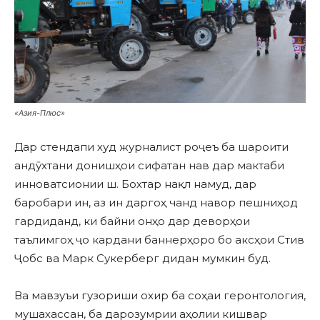
«Азия-Плюс»
Дар стендапи худ журналист роҷеъ ба шароити
андӯхтани донишҳои сифатан нав дар мактаби
инноватсионии ш. Бохтар нақл намуд, дар
баробари ин, аз ин даргоҳ чанд навор пешниҳод
гардиданд, ки байни онҳо дар деворҳои
таълимгоҳ ҷо кардани баннерҳоро бо аксҳои Стив
Ҷобс ва Марк Сукерберг дидан мумкин буд.
Ва мавзуъи гузориши охир ба соҳаи геронтология,
мушахассан, ба дарозумрии аҳолии кишвар