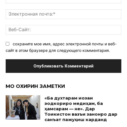
Эл
поч
Ве
Са
сохраните мое имя, адрес электронной почты и веб-
сайт в этом браузере для следующего комментария.
МО ОХИРИН ЗАМЕТКИ
«Ба духтарам иҷозаи
эҷодкориро медиҳам, ба
ҳамсарам — не». Дар
Тоҷикистон вазъи занонро дар
санъат пажуҳиш карданд