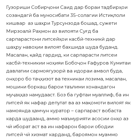
Гузориши Собирҷони Саид дар бораи тадбирҳои
созандагӣ ба муносибати 35-солагии Истиқлоли
кишвар аз шаҳри Турсунзода бошад, сужети
Мирзоалӣ Раҳмон аз вилояти Суғд ба
сарпарастони литсейҳои касбӣ-техникӣ дар
шаҳру навоҳии вилоят бахшида шуда буданд.
Масалан, қайд гардид, ки сарпарасти литсеи
касбӣ-техникии ноҳияи Бобоҷон Ғафуров Кумитаи
давлатии сармоягузорӣ ва идораи амвол буда,
онҳоро бо таҷҳизот ва техникаи лозима, масалан,
мошини боркаш барои таълими хонандагон
муҷаҳҳаз намудааст. Боз ба гуфтаи муаллиф, ба ин
литсей як нафар депутат ва аз мақомоти вилоят як
намоянда ҳамчун куратор – сарпараст вобаста
карда шудаанд, аммо маъмурияти асосии онҳо аз
чӣ иборат аст ва ин нафарон барои ободии
литсей чӣ хизмат карданд, бароямон муаммо