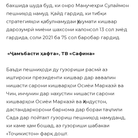
бахшида шуда буд, ки онро Манучеҳри Сулаймон
пешниҳод намуд. Қайд гардид, ки тибқи
стратегияҳои қабулнамудаи Ҳукумати кишвар
дарозумрӣ миёни шахсони калонсол 13 сол зиёд
гардида, соли 2021 ба 75 сол баробар гардид.
«
Ҷ
амъбасти
ҳ
афта»
,
ТВ
«Сафина»
Баъди пешниҳоди ду гузориши расмӣ аз
иштироки президенти кишвар дар аввалин
нишасти сарони кишварҳои Осиёи Марказӣ ва
Чин, инчунин дар нахустин нишасти сарони
кишварҳои Осиёи Марказӣ ва Ҳиндустон,
дастандаркорони барнома дар бораи таҷлили
Сада дар пойтахт гузориш пешниҳод намуданд,
ки каме ҳам бошад, аз гузориши шабакаи
«Тоҷикистон» фарқ дошт.