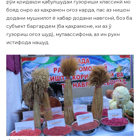
рӯи қоидаҳои қабулшудаи гузориши классикӣ мо
бояд онро аз қаҳрамон оғоз карда, пас аз нишон
додани мушкилот ё хабар додани навгонӣ, боз ба
субъект баргардем (ба қаҳрамоне, ки аз ў
гузориш оғоз шуд), мутаассифона, аз ин рукн
истифода нашуд.