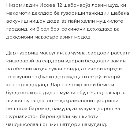
Низомиддин Исоев, 12 шабонарӯз лозим шуд, ки
мақомоти дахлдор ба гузориши танқидии шабака
вокуниш нишон дода, аз пайи ҳалли мушкилоте
гарданд, ки 8 сол боз сокинони деҳкадаҳо ва
деҳқонони мавзеъро азият медод.
Дар гузориш масъулин, аз ҷумла, сардори раёсати
кишоварзӣ ва сардори идораи беҳдошти замин
ва обёрии ноҳия сухан ронда, аз иҷрои корҳои
тозакунии заҳбурҳо дар муддати се рўзи корӣ
«рапорт» доданд. Дар наворҳо кори беисти
булдозерҳоро дидан мумкин буд. Чанд нафар аз
шикояткунандагон — қаҳрамонони гузориши
пештара баромад намуда, аз ҳукуматдорон ва
журналистон барои ҳалли мушкилоти
чандинсолаашон миннатдорӣ намуданд.