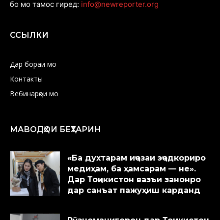
бо мо тамос гиред:
info@newreporter.org
ССЫЛКИ
Дар бораи мо
Контакты
Вебинарҳои мо
МАВОДҲОИ БЕҲТАРИН
«Ба духтарам иҷозаи эҷодкориро
медиҳам, ба ҳамсарам — не».
Дар Тоҷикистон вазъи занонро
дар санъат пажуҳиш карданд