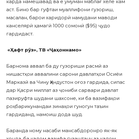
карда намешавад ва ё умуман маблағ хеле кам
аст. Бино бар гуфтаи муаллифони гузориш,
масалан, барои харидорӣ намудани маводи
канселярӣ ҳамагӣ 1000 сомонӣ ($95) ҷудо
гардидаст.
«
Ҳ
афт
р
ӯ
з»
,
ТВ
«
Ҷ
а
ҳ
оннам
о»
Барнома аввал ба ду гузориши расмӣ аз
нишастҳои аввалини сарони давлатҳои Осиёи
Марказӣ ва Чину Ҳиндустон оғоз гардида, сипас
дар Қасри миллат аз ҷониби сарвари давлат
пазируфта шудани шахсоне, ки ба вазифаҳои
роҳбарикунандаи зинаҳои гуногун таъин
гардиданд, намоиш дода шуд.
Баранда ному насаби мансабдоронро як-як
хонда, ба кадом вазифа гузаштану аз кадом