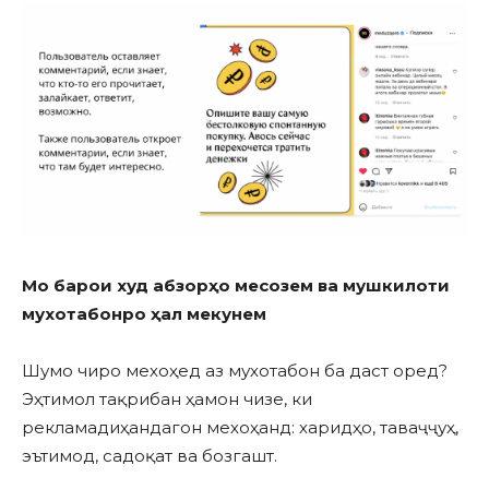
Мо барои худ абзорҳо месозем ва мушкилоти
мухотабонро ҳал мекунем
Шумо чиро мехоҳед аз мухотабон ба даст оред?
Эҳтимол тақрибан ҳамон чизе, ки
рекламадиҳандагон мехоҳанд: харидҳо, таваҷҷуҳ,
эътимод, садоқат ва бозгашт.