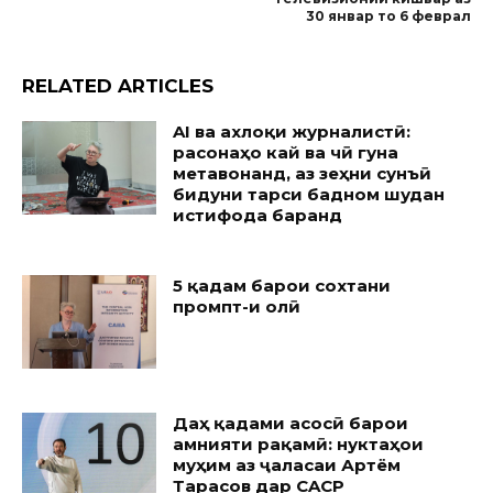
30 январ то 6 феврал
RELATED ARTICLES
AI ва ахлоқи журналистӣ:
расонаҳо кай ва чӣ гуна
метавонанд, аз зеҳни сунъӣ
бидуни тарси бадном шудан
истифода баранд
5 қадам барои сохтани
промпт-и олӣ
Даҳ қадами асосӣ барои
амнияти рақамӣ: нуктаҳои
муҳим аз ҷаласаи Артём
Тарасов дар CACP