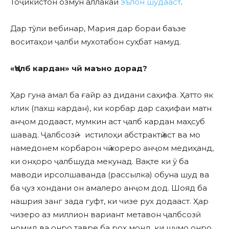
Тоҷикистон озмун аллакай
эълон шудааст
.
Дар тӯли вебинар, Мария дар бораи баъзе
воситаҳои ҷалби мухотабон суҳбат намуд.
«Ҷалб кардан» чӣ маъно дорад?
Ҳар гуна амал ба ғайр аз дидани саҳифа. Ҳатто як
клик (пахш кардан), ки корбар дар саҳифаи матн
анҷом додааст, мумкин аст ҷалб кардан маҳсуб
шавад. Ҷалбсозӣ – истилоҳи абстрактӣ аст ва мо
намедонем корбарон чӣ кореро анҷом медиҳанд,
ки онҳоро ҷалбшуда мекунад. Вақте ки ӯ ба
маводи ирсолшаванда (рассылка) обуна шуд ва
ба ҷуз хондани он амалеро анҷом дод. Шояд ба
нашрия занг зада гуфт, ки чизе рух додааст. Ҳар
чизеро аз миллион вариант метавон ҷалбсозӣ
номид ва онро тавре ба роҳ монд, ки шумо онро