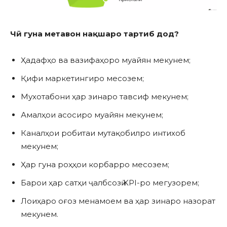
Чӣ гуна метавон нақшаро тартиб дод?
Ҳадафҳо ва вазифаҳоро муайян мекунем;
Қифи маркетингиро месозем;
Мухотабони ҳар зинаро тавсиф мекунем;
Амалҳои асосиро муайян мекунем;
Каналҳои робитаи мутақобилро интихоб
мекунем;
Ҳар гуна роҳҳои корбарро месозем;
Барои ҳар сатҳи ҷалбсозӣ KPI-ро мегузорем;
Лоиҳаро оғоз менамоем ва ҳар зинаро назорат
мекунем.