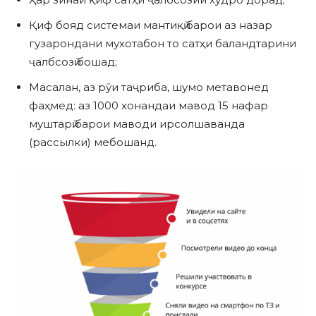
Қиф бояд системаи мантиқӣ барои аз назар
гузарондани мухотабон то сатҳи баландтарини
ҷалбсозӣ бошад;
Масалан, аз рӯи таҷриба, шумо метавонед
фаҳмед: аз 1000 хонандаи мавод 15 нафар
муштарӣ барои маводи ирсолшаванда
(рассылки) мебошанд.