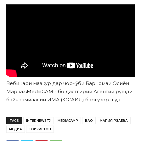
Вебинари мазкур дар чорчӯби Барномаи Осиёи
Марказӣ MediaCAMP бо дастгирии Агентии рушди
байналмилалии ИМА (ЮСАИД) баргузор шуд.
TAGS
INTERNEWSTJ
MEDIACAMP
ВАО
МАРИЯ РЗАЕВА
МЕДИА
ТОИКИСТОН