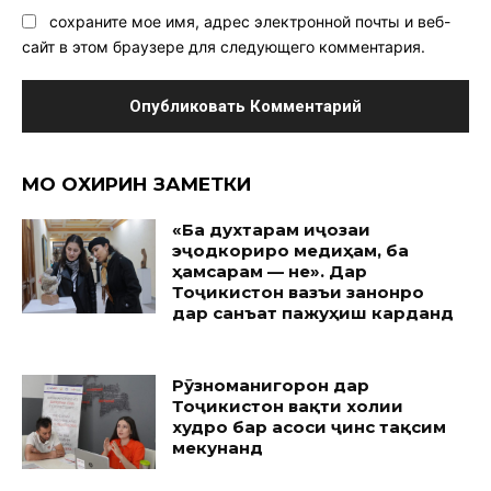
сохраните мое имя, адрес электронной почты и веб-
сайт в этом браузере для следующего комментария.
МО ОХИРИН ЗАМЕТКИ
«Ба духтарам иҷозаи
эҷодкориро медиҳам, ба
ҳамсарам — не». Дар
Тоҷикистон вазъи занонро
дар санъат пажуҳиш карданд
Рӯзноманигорон дар
Тоҷикистон вақти холии
худро бар асоси ҷинс тақсим
мекунанд