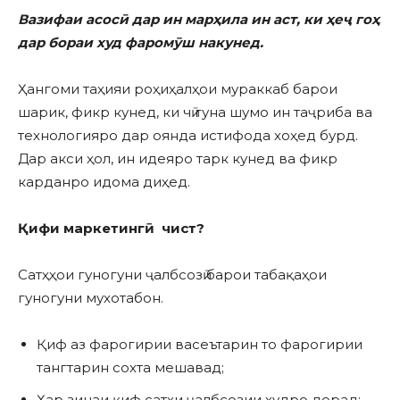
Вазифаи асосӣ дар ин марҳила ин аст, ки ҳеҷ гоҳ
дар бораи худ фаромӯш накунед.
Ҳангоми таҳияи роҳиҳалҳои мураккаб барои
шарик, фикр кунед, ки чӣ гуна шумо ин таҷриба ва
технологияро дар оянда истифода хоҳед бурд.
Дар акси ҳол, ин идеяро тарк кунед ва фикр
карданро идома диҳед.
Қифи маркетингӣ чист?
Сатҳҳои гуногуни ҷалбсозӣ барои табақаҳои
гуногуни мухотабон.
Қиф аз фарогирии васеътарин то фарогирии
тангтарин сохта мешавад;
Ҳар зинаи қиф сатҳи ҷалбсозии худро дорад;