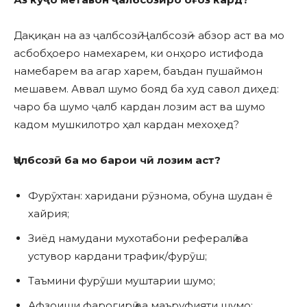
Дақиқан на аз ҷалбсозӣ. Ҷалбсозӣ – абзор аст ва мо
асбобҳоеро намехарем, ки онҳоро истифода
намебарем ва агар харем, баъдан пушаймон
мешавем. Аввал шумо бояд ба худ савол диҳед:
чаро ба шумо ҷалб кардан лозим аст ва шумо
кадом мушкилотро ҳал кардан мехоҳед?
Ҷалбсозӣ ба мо барои чӣ лозим аст?
Фурӯхтан: харидани рӯзнома, обуна шудан ё
хайрия;
Зиёд намудани мухотабони рефералӣ ва
устувор кардани трафик/фурӯш;
Таъмини фурӯши муштарии шумо;
Афзоиши фарогирӣ ва маъруфияти шумо;