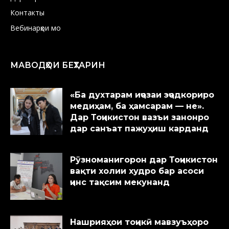
Контакты
Вебинарҳои мо
МАВОДҲОИ БЕҲТАРИН
«Ба духтарам иҷозаи эҷодкориро
медиҳам, ба ҳамсарам — не».
Дар Тоҷикистон вазъи занонро
дар санъат пажуҳиш карданд
Рӯзноманигорон дар Тоҷикистон
вақти холии худро бар асоси
ҷинс тақсим мекунанд
Нашрияҳои тоҷикӣ мавзуъҳоро