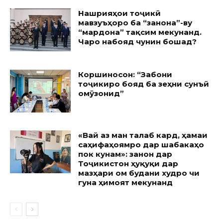
Нашрияҳои тоҷикӣ
мавзуъҳоро ба “занона”-ву
“мардона” тақсим мекунанд.
Чаро набояд чунин бошад?
Коршиносон: “Забони
тоҷикиро бояд ба зеҳни сунъӣ
омӯзонид”
«Вай аз ман талаб кард, ҳамаи
саҳифаҳоямро дар шабакаҳо
пок кунам»: занон дар
Тоҷикистон ҳуқуқи дар
мазҳари ом будани худро чи
гуна ҳимоят мекунанд