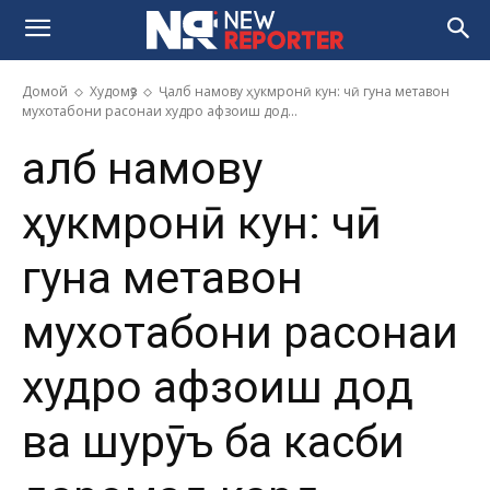
Домой
Худомӯз
Ҷалб намову ҳукмронӣ кун: чӣ гуна метавон
мухотабони расонаи худро афзоиш дод...
Ҷалб намову
ҳукмронӣ кун: чӣ
гуна метавон
мухотабони расонаи
худро афзоиш дод
ва шурӯъ ба касби