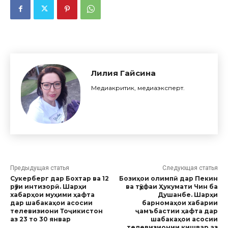
Лилия Гайсина
Медиакритик, медиаэксперт.
Предыдущая статья
Следующая статья
Сукерберг дар Бохтар ва 12
Бозиҳои олимпӣ дар Пекин
рӯзи интизорӣ. Шарҳи
ва тӯҳфаи Ҳукумати Чин ба
хабарҳои муҳими ҳафта
Душанбе. Шарҳи
дар шабакаҳои асосии
барномаҳои хабарии
телевизиони Тоҷикистон
ҷамъбастии ҳафта дар
аз 23 то 30 январ
шабакаҳои асосии
телевизионии кишвар аз