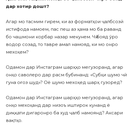
дар хотир дошт?
Агар мо тасмим гирем, ки аз форматҳои ҷалбсозӣ
истифода намоем, пас пеш аз ҳама мо ба раванд
бо чашмони корбар назар мекунем. Чӣ бояд ӯро
водор созад, то тавре амал намояд, ки мо онро
мехоҳем?
Одамон дар Инстаграм шарҳҳо мегузоранд, агар
онҳо саволеро дар расм бубинанд: «Субҳи шумо чӣ
гуна оғоз шуд»? Оё шумо мехоҳед шарҳ гузоред?
Одамон дар Инстаграм шарҳҳо мегузоранд, агар
онҳо мехоҳанд дар низоъ иштирок кунанд ё
диққати дигаронро ба худ ҷалб намоянд? Аксари
вақтҳо.