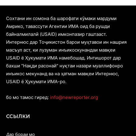
Cохтани ин сомона ба шарофати кӯмаки мардуми
Амрико, тавассути Агентии ИМА оид ба рушди
байналмилалӣ (USAID) имконпазир гаштааст.
Интернюс дар Тоҷикистон барои муҳтавои ин нашрия
масъул аст, ки лузуман инъикоскунандаи мавқеи
USAID ё Ҳукумати ИМА намебошад. Интишорот дар
бахши "Нақди расонаӣ" нуқтаи назари муаллифонро
инъикос мекунанд ва на ҳатман мавқеи Интернюс,
USAID ё Ҳукумати ИМА-ро.
бо мо тамос гиред:
info@newreporter.org
ССЫЛКИ
Дар бораи мо