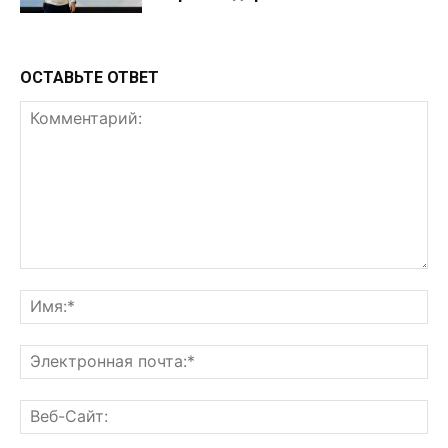
ОСТАВЬТЕ ОТВЕТ
Комментарий:
Им
Эл
поч
Ве
Са