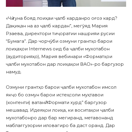
«Чӣ гуна бояд лоиҳаи ҷалб карданро оғоз кард?
Дақиқан на аз ҷалб кардан”, мегӯяд Мария
Рзаева, директори тиҷоратии нашрияи русии
“Бумага”. Дар чорчӯби озмуни грантҳо барои
лоиҳаҳои Internews оид ба ҷалби мухотабон
(аудиторияҳо), Мария вебинари «Форматҳои
ҷалби мухотабон дар лоиҳаҳои ВАО»-ро баргузор
намуд.
Озмуни грантҳо барои ҷалби мухотабон имсол
якҷо бо озмун барои истеҳсоли муҳтавои
(контенти) ватанӣ “Формати хурд” баргузор
мешавад. Идеяҳои лоиҳа, ки воситаҳои ҷалби
мухотабонро дар бар мегиранд, метавонанд
маблағгузории иловагиро ба даст оранд. Дар