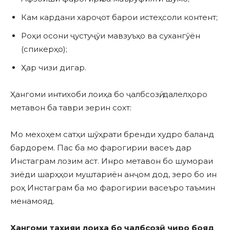
Кам кардани хароҷот барои истеҳсоли контент;
Роҳи осони ҷустуҷӯи мавзуъҳо ва сухангӯён
(спикерҳо);
Ҳар чизи дигар.
Ҳангоми интихоби лоиҳа бо ҷалбсозӣ, далелҳоро
метавон ба таври зерин сохт:
Мо мехоҳем сатҳи шӯҳрати бренди худро баланд
бардорем. Пас ба мо фарогирии васеъ дар
Инстаграм лозим аст. Инро метавон бо шумораи
зиёди шарҳҳои муштариён анҷом дод, зеро бо ин
роҳ Инстаграм ба мо фарогирии васеъро таъмин
менамояд.
Ҳангоми таҳияи лоиҳа бо ҷалбсозӣ чиро бояд