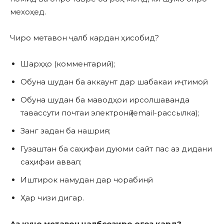
мехоҳед.
Чиро метавон ҷалб кардан ҳисобид?
Шарҳҳо (комментарий);
Обуна шудан ба аккаунт дар шабакаи иҷтимоӣ;
Обуна шудан ба маводҳои ирсолшаванда
тавассути почтаи электронӣ (email-рассылка);
Занг задан ба нашрия;
Гузаштан ба саҳифаи дуюми сайт пас аз дидани
саҳифаи аввал;
Иштирок намудан дар чорабинӣ;
Ҳар чизи дигар.
Аз куҷо метавон ҷалбсозиро оғоз кард?