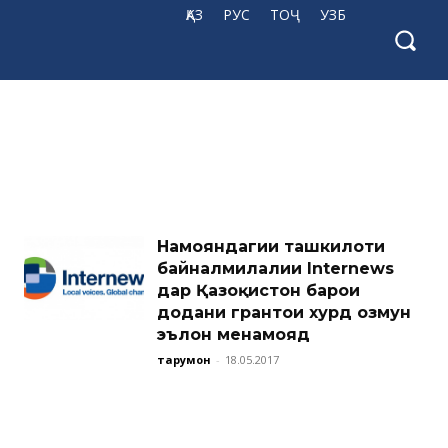
ҚАЗ
РУС
ТОҶ
УЗБ
Намояндагии ташкилоти
байналмилалии Internews
дар Қазоқистон барои
додани грантҳои хурд озмун
эълон менамояд
тарҷумон
-
18.05.2017