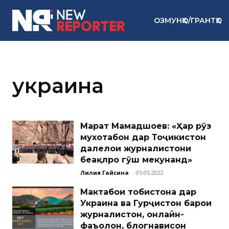
ОЗМУНҲО/ГРАНТҲО
украина
Марат Маҳмадшоев: «Ҳар рӯз
мухотабон дар Тоҷикистон
далелҳои журналистони
беақлро гӯш мекунанд»
Лилия Гайсина
-
05.05.2022
Мактабҳои тобистона дар
Украина ва Гурҷистон барои
журналистон, онлайн-
фаъолон, блогнависон