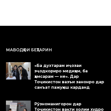
МАВОДҲОИ БЕҲТАРИН
«Ба духтарам иҷозаи
эҷодкориро медиҳам, ба
ҳамсарам — не». Дар
Тоҷикистон вазъи занонро дар
санъат пажуҳиш карданд
Рӯзноманигорон дар
Тоҷикистон вақти холии худро