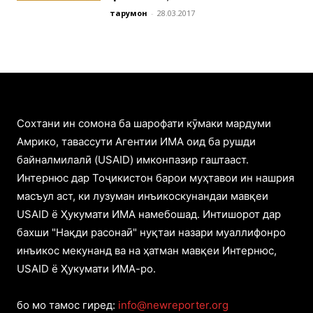
тарҷумон
-
28.03.2017
Cохтани ин сомона ба шарофати кӯмаки мардуми
Амрико, тавассути Агентии ИМА оид ба рушди
байналмилалӣ (USAID) имконпазир гаштааст.
Интернюс дар Тоҷикистон барои муҳтавои ин нашрия
масъул аст, ки лузуман инъикоскунандаи мавқеи
USAID ё Ҳукумати ИМА намебошад. Интишорот дар
бахши "Нақди расонаӣ" нуқтаи назари муаллифонро
инъикос мекунанд ва на ҳатман мавқеи Интернюс,
USAID ё Ҳукумати ИМА-ро.
бо мо тамос гиред:
info@newreporter.org