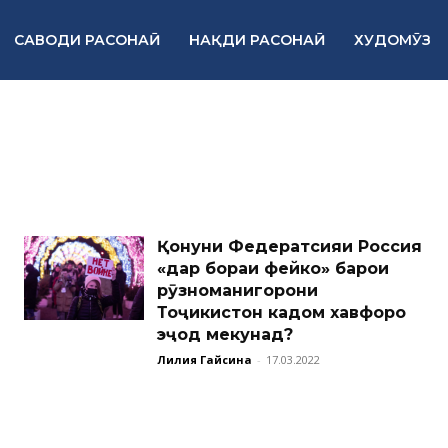
САВОДИ РАСОНАӢ
НАҚДИ РАСОНАӢ
ХУДОМӮЗ
Қонуни Федератсияи Россия
«дар бораи фейкҳо» барои
рӯзноманигорони
Тоҷикистон кадом хавфҳоро
эҷод мекунад?
Лилия Гайсина
-
17.03.2022