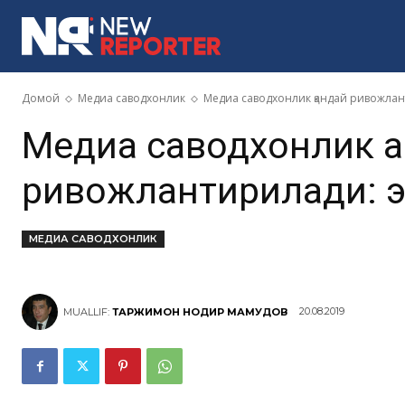
MORE
Домой
Медиа саводхонлик
Медиа саводхонлик қандай ривожлан
Медиа саводхонлик қ
ривожлантирилади: э
МЕДИА САВОДХОНЛИК
20.08.2019
MUALLIF:
ТАРЖИМОН НОДИР МАҲМУДОВ