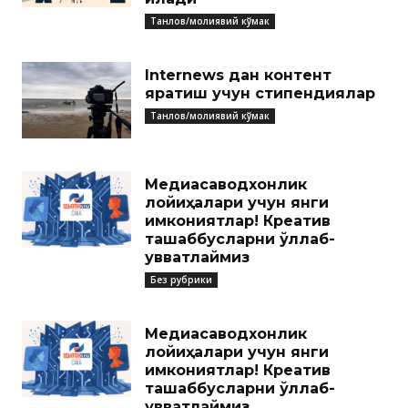
Танлов/молиявий кўмак
Internews дан контент
яратиш учун стипендиялар
Танлов/молиявий кўмак
Медиасаводхонлик
лойиҳалари учун янги
имкониятлар! Креатив
ташаббусларни қўллаб-
қувватлаймиз
Без рубрики
Медиасаводхонлик
лойиҳалари учун янги
имкониятлар! Креатив
ташаббусларни қўллаб-
қувватлаймиз