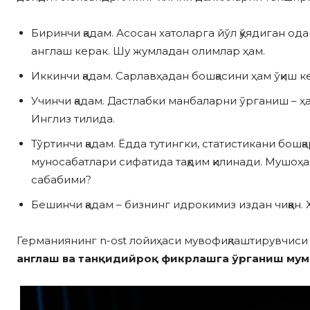
Биринчи қадам. Асосан хатоларга йўл қўядиган 
англаш керак. Шу жумладан олимлар ҳам.
Иккинчи қадам. Сарлавҳадан бошқасини ҳам ўқиш к
Учинчи қадам. Дастлабки манбаларни ўрганиш – ҳ
Инглиз тилида.
Тўртинчи қадам. Ёдда тутингки, статистикани бош
муносабатлари сифатида тақдим қилинади. Мушоҳад
сабабими?
Бешинчи қадам – бизнинг идрокимиз издан чиққан.
Германиянинг n-ost лойиҳаси мувофиқлаштирувчис
англаш ва танқидийроқ фикрлашга ўрганиш мумк