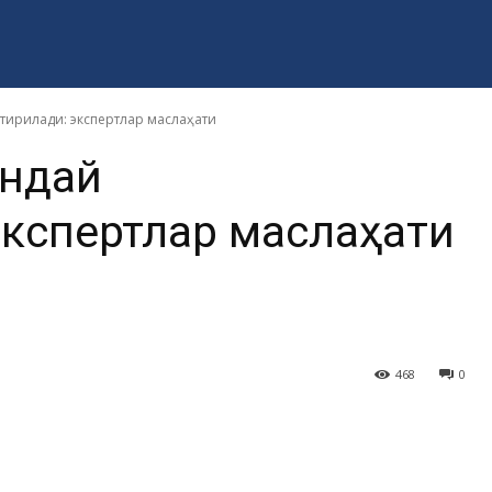
тирилади: экспертлар маслаҳати
андай
кспертлар маслаҳати
468
0