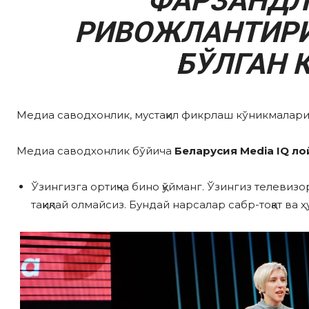
ФАРЗАНДЛ
РИВОЖЛАНТИР
БЎЛГАН 
Медиа саводхонлик, мустақил фикрлаш кўникмалари
Медиа саводхонлик бўйича
Беларусия Media IQ ло
Ўзингизга ортиқча бино қўйманг. Ўзингиз телевиз
тақиқлай олмайсиз. Бундай нарсалар сабр-тоқат ва