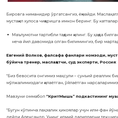
Бировга ниманидир ўргатсангиз, ёқмайди. Маслаҳат
мустақил хулоса чиқаришга имкон беринг. Бу катталар
Маълумотни тартибли тақдим қилинг. Бу ҳақда бил
неча йил давомида олган билимингиз, бир марта
Евгений Волков, фалсафа фанлари номзоди, мус
бўйича тренер, маслаҳатчи, суд эксперти, Россия
:
“Биз бевосита онгимиз маҳсули – сунъий реаллик би
мўлжалимиздаги қилаётган, ўйлаётган нарсаларимизн
Мавзуни оммабоп
“КритМышь” подкастининг муа
“Бугун кўпинча лаҳзалик ҳикоялар учун илм-фан йў
дейди Александр. Унинг илмий далилларни текшир