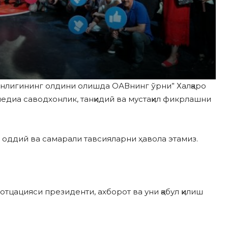
онлигининг олдини олишда ОАВнинг ўрни” Халқаро
едиа саводхонлик, танқидий ва мустақил фикрлашни
оддий ва самарали тавсияларни ҳавола этамиз.
тцацияси президенти, ахборот ва уни қабул қилиш