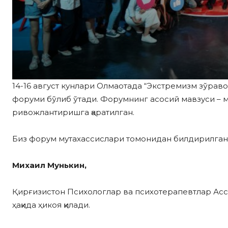
14-16 август кунлари Олмаотада “Экстремизм зўрав
форуми бўлиб ўтади. Форумнинг асосий мавзуси – м
ривожлантиришга қаратилган.
Биз форум мутахассислари томонидан билдирилган 
Михаил Мунькин,
Қирғизистон Психологлар ва психотерапевтлар Ассо
ҳақида ҳикоя қилади.