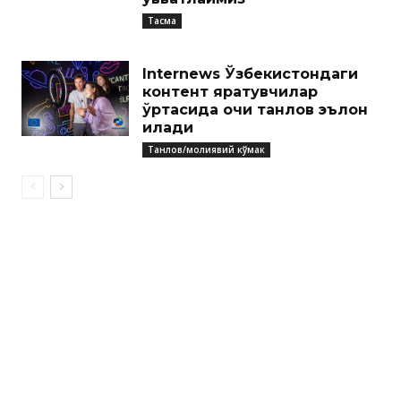
Тасма
Internews Ўзбекистондаги
контент яратувчилар
ўртасида очиқ танлов эълон
қилади
Танлов/молиявий кўмак