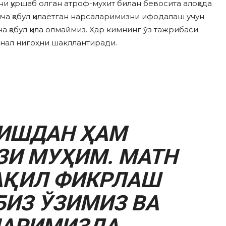
ни қуршаб олган атроф-мухит билан бевосита алоқада
ча қабул қилаётган нарсаларимизни ифодалаш учун
 қабул қила олмаймиз. Ҳар кимнинг ўз тажрибаси
нал нигоҳни шакллантиради.
ИШДАН ҲАМ
ЗИ МУҲИМ. МАТН
АҚИЛ ФИКРЛАШ
БИЗ ЎЗИМИЗ ВА