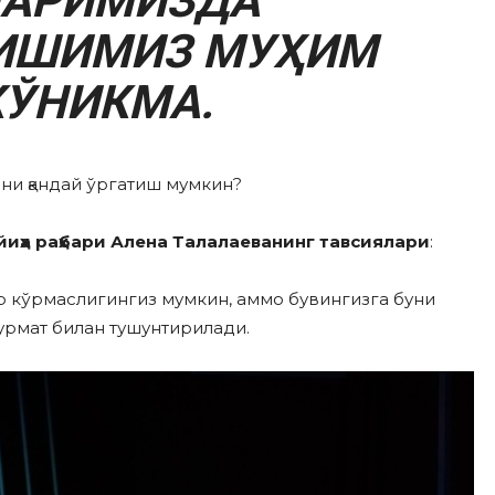
АРИМИЗДА
ИШИМИЗ МУҲИМ
КЎНИКМА.
ни қандай ўргатиш мумкин?
йиҳа раҳбари Алена Талалаеванинг тавсиялари
:
ор кўрмаслигингиз мумкин, аммо бувингизга буни
 ҳурмат билан тушунтирилади.