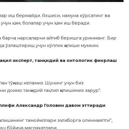
лар иш бермайди. Яхшиси, намуна кўрсатинг ва
 учун ҳам, болалар учун ҳам иш беради.
ган барча нарсаларни айтиб беришга уринманг. Бир
да ўзлаштириш учун кўплик қилиши мумкин.
тақил эксперт, танқидий ва онтологик фикрлаш
лан тўқнаш келамиз. Шунинг учун биз
и доимо танқидий таҳлил қилишимиз зарур”.
ллифи Александр Головин давом эттиради
:
налишининг тамойиллари эътиборга олинмаяпти”,
иш бўйича маслаҳатлари.