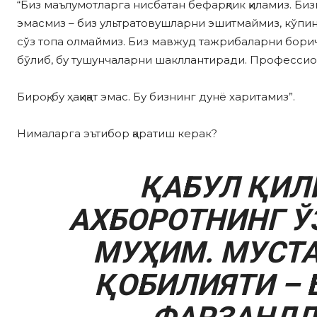
“Биз маълумотларга нисбатан бефарқлик қиламиз. Биз
эмасмиз – биз ультратовушларни эшитмаймиз, кўпин
сўз топа олмаймиз. Биз мавжуд тажрибаларни борича
бўлиб, бу тушунчаларни шакллантиради. Профессио
Бироқ, бу ҳақиқат эмас. Бу бизнинг дунё харитамиз”.
Нималарга эътибор қаратиш керак?
ҚАБУЛ ҚИЛ
АХБОРОТНИНГ Ў
МУҲИМ. МУСТ
ҚОБИЛИЯТИ – 