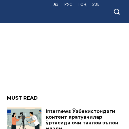
ҚАЗ
РУС
ТОҶ
УЗБ
MUST READ
Internews Ўзбекистондаги
контент яратувчилар
ўртасида очиқ танлов эълон
қилади