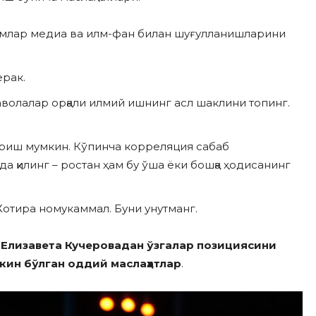
одамлар медиа ва илм-фан билан шуғулланишларини
ерак.
аволалар орқали илмий ишнинг асл шаклини топинг.
қариш мумкин. Кўпинча корреляция сабаб
а қилинг – ростан ҳам бу ўша ёки бошқа ҳодисанинг
 Хотира номукаммал. Буни унутманг.
и
Елизавета Кучеровадан ўзгалар позициясини
ин бўлган оддий маслаҳатлар
.