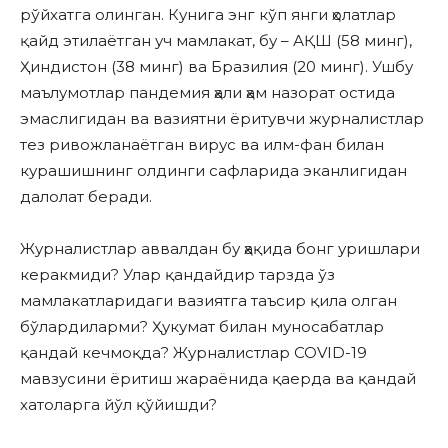
рўйхатга олинган. Кунига энг кўп янги ҳолатлар
қайд этилаётган уч мамлакат, бу – АҚШ (58 минг),
Ҳиндистон (38 минг) ва Бразилия (20 минг). Ушбу
маълумотлар пандемия ҳали ҳам назорат остида
эмаслигидан ва вазиятни ёритувчи журналистлар
тез ривожланаётган вирус ва илм-фан билан
курашишнинг олдинги сафларида эканлигидан
далолат беради.
Журналистлар аввалдан бу ҳақида бонг уришлари
керакмиди? Улар қандайдир тарзда ўз
мамлакатларидаги вазиятга таъсир қила олган
бўлардиларми? Ҳукумат билан муносабатлар
қандай кечмоқда? Журналистлар COVID-19
мавзусини ёритиш жараёнида қаерда ва қандай
хатоларга йўл қўйишди?