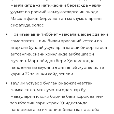
мамлакатда ўз натижасини бермоқда – аҳоли
ҳукумат ва расмий маълумотларга ишонади.
Масала фақат берилаётган маълумотларнинг
сифатида, холос.
Ноанаъанавий тиббиёт – масалан, аюверда ёки
гомеопатия – дин билан аралашиб кетган ва
агар сиз бундай усулларга қарши бирор нарса
айтсангиз, сизни хоинликда айблашлари
мумкин. Март ойидан бери Ҳиндистонда
пандемия мавзусини ёритган 55 журналистга
қарши 22 та ишни қайд этилди.
Таълим устувор бўлган ривожланаётган
мамлакатда, маълумотли одамлар бу
мавзуларни иложи борича баландроқ ва тез-
тез кўтаришлари керак. Ҳиндистонда
пандемияга оз имконият билан катта зарба