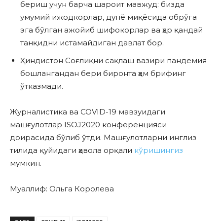
бериш учун барча шароит мавжуд: бизда
умумий ижодкорлар, дунё миқёсида обрўга
эга бўлган ажойиб шифокорлар ва ҳар қандай
танқидни истамайдиган давлат бор.
Ҳиндистон Соғлиқни сақлаш вазири пандемия
бошлангандан бери биронта ҳам брифинг
ўтказмади.
Журналистика ва COVID-19 мавзуидаги
машғулотлар ISOJ2020 конференцияси
доирасида бўлиб ўтди. Машғулотларни инглиз
тилида қуйидаги ҳавола орқали
кўришингиз
мумкин.
Муаллиф: Ольга Королева