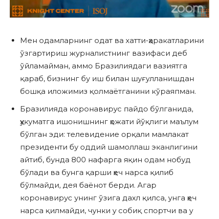
Мен одамларнинг одат ва хатти-ҳаракатларини
ўзгартириш журналистнинг вазифаси деб
ўйламайман, аммо Бразилиядаги вазиятга
қараб, бизнинг бу иш билан шуғулланишдан
бошқа иложимиз қолмаётганини кўраяпман.
Бразилияда коронавирус пайдо бўлганида,
ҳукуматга ишонишнинг ҳожати йўқлиги маълум
бўлган эди: телевидение орқали мамлакат
президенти бу оддий шамоллаш эканлигини
айтиб, бунда 800 нафарга яқин одам нобуд
бўлади ва бунга қарши ҳеч нарса қилиб
бўлмайди, дея баёнот берди. Агар
коронавирус унинг ўзига дахл қилса, унга ҳеч
нарса қилмайди, чунки у собиқ спортчи ва у