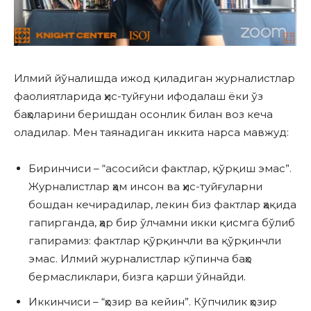
Илмий йўналишда ижод қиладиган журналистлар
фаолиятларида ҳис-туйғуни ифодалаш ёки ўз
баҳоларини беришдан осонлик билан воз кеча
оладилар. Мен таянадиган иккита нарса мавжуд:
Биринчиси – “асосийси фактлар, қўрқиш эмас”.
Журналистлар ҳам инсон ва ҳис-туйғуларни
бошдан кечирадилар, лекин биз фактлар ҳақида
гапирганда, ҳар бир ўлчамни икки қисмга бўлиб
гапирамиз: фактлар қўрқинчли ва қўрқинчли
эмас. Илмий журналистлар кўпинча баҳо
бермасликлари, бизга қарши ўйнайди.
Иккинчиси – “ҳозир ва кейин”. Кўпчилик ҳозир