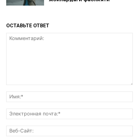
ОСТАВЬТЕ ОТВЕТ
Комментарий:
Им
Эл
поч
Ве
Са