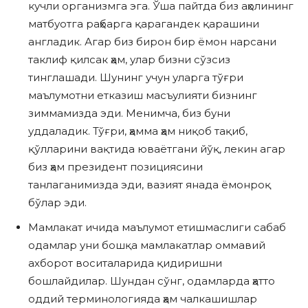
кучли организмга эга. Ўша пайтда биз аҳолининг
матбуотга раҳбарга қарагандек қарашини
англадик. Агар биз бирон бир ёмон нарсани
таклиф қилсак ҳам, улар бизни сўзсиз
тинглашади. Шунинг учун уларга тўғри
маълумотни етказиш масъулияти бизнинг
зиммамизда эди. Менимча, биз буни
уддаладик. Тўғри, ҳамма ҳам ниқоб тақиб,
қўлларини вақтида юваётгани йўқ, лекин агар
биз ҳам президент позициясини
танлаганимизда эди, вазият янада ёмонроқ
бўлар эди.
Мамлакат ичида маълумот етишмаслиги сабаб
одамлар уни бошқа мамлакатлар оммавий
ахборот воситаларида қидиришни
бошлайдилар. Шундан сўнг, одамларда ҳатто
оддий терминологияда ҳам чалкашишлар