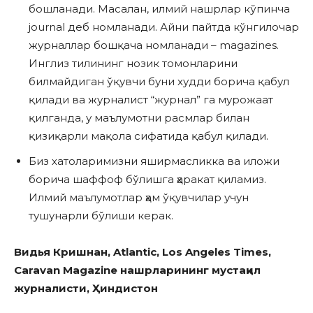
бошланади. Масалан, илмий нашрлар кўпинча
journal деб номланади. Айни пайтда кўнгилочар
журналлар бошқача номланади – magazines.
Инглиз тилининг нозик томонларини
билмайдиган ўқувчи буни худди борича қабул
қилади ва журналист “журнал” га мурожаат
қилганда, у маълумотни расмлар билан
қизиқарли мақола сифатида қабул қилади.
Биз хатоларимизни яширмасликка ва иложи
борича шаффоф бўлишга ҳаракат қиламиз.
Илмий маълумотлар ҳам ўқувчилар учун
тушунарли бўлиши керак.
Видья Кришнан, Atlantic, Los Angeles Times,
Caravan Magazine нашрларининг мустақил
журналисти, Ҳиндистон