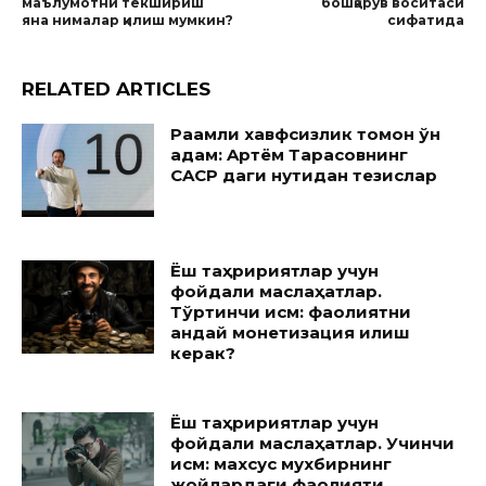
маълумотни текшириш
бошқарув воситаси
яна нималар қилиш мумкин?
сифатида
RELATED ARTICLES
Рақамли хавфсизлик томон ўн
қадам: Aртём Тарасовнинг
CACP даги нутқидан тезислар
Ёш таҳририятлар учун
фойдали маслаҳатлар.
Тўртинчи қисм: фаолиятни
қандай монетизация қилиш
керак?
Ёш таҳририятлар учун
фойдали маслаҳатлар. Учинчи
қисм: махсус мухбирнинг
жойлардаги фаолияти