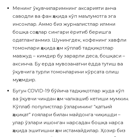
Менинг ўқувчиларимнинг аксарияти анча
саводли ва фан ҳақида кўп маълумотга эга
инсонлар. Аммо биз журналистлар илмни
бошқа соҳалар сингари ёритиб беришга
одатланганмиз. Шунингдек, кофенинг хавфли
томонлари ҳақида ҳам кўплаб тадқиқотлар
мавжуд – кимдир бу зарарли деса, бошқаси –
аксинча. Бу ерда мувозанатни ёдда тутиш ва
ўқувчига турли томонларини кўрсата олиш
муҳимдир.
Бугун COVID-19 бўйича тадқиқотлар жуда кўп
ва ўқувчи чиндан ҳам чалкашиб кетиши мумкин.
Кўплаб популистлар ўзларининг “қатъий
ҳақиқат” ғоялари билан майдонга чиқишди –
улар ўзлари ишонган нарсадан бошқа нарса
ҳақида эшитишни ҳам истамайдилар. Ҳозир биз