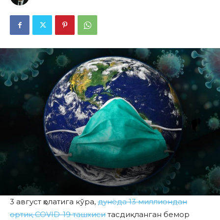
3 август ҳолатига кўра,
дунёда 13 миллиондан
ортиқ COVID-19 ташхиси
тасдиқланган бемор