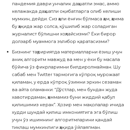
пандемия даври унчалик даҳшатли эмас, аммо
келажакда даҳшатли оқибатларга олиб келиши
мумкин, дейди. Сиз ҳали ёнғин бўлмаса ҳам, ҳамма
бу ҳақида жар солса, қўшилиб жар соладиган
журналист бўлишни хоҳлайсизми? Ёки бирор
долзарб муаммога эътибор қаратасизми?
Бизнинг таҳририятда материалларни ёзиш учун
аниқ алгоритм мавжуд ва мен у ёки бу масала
бўйича ўз фикрларимни билдиролмайман. Шу
сабаб мен Twitter тармоғига кўпроқ мурожаат
қиламан, у ерда кўпроқ ўзимни эркин сезаман
ва айта оламанки: “Дўстлар, мен бундан жуда
хавотирдаман, ҳаммамиз буни жиддий қабул
қилишимиз керак”. Ҳозир мен мақолалар ичида
худди шундай қилиш имкониятига эга бўлиш
учун ўз ишимнинг алгоритмларини қандай
тиклаш мумкинлиги ҳақида ўйлаяпман.