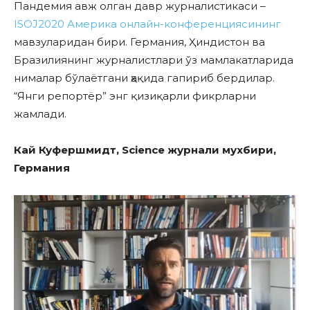
Пандемия авж олган давр журналистикаси –
ISOJ2020 Америка онлайн-конференциясининг
мавзуларидан бири. Германия, Ҳиндистон ва
Бразилиянинг журналистлари ўз мамлакатларида
нималар бўлаётгани ҳақида гапириб бердилар.
“Янги репортёр” энг қизиқарли фикрларни
жамлади.
Кай Куфершмидт, Science журнали мухбири,
Германия