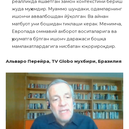
реалликда яшаётган замон контекстини бериш
жуда муҳимдир. Муаммо шундаки, одамларнинг
ишончи аввалбошдан йўқолган. Ва айнан
матбуот уни бошидан тиклаши керак. Менимча,
Европада оммавий ахборот воситаларига ва
ҳукуматга бўлган ишонч даражаси бошқа
мамлакатлардагига нисбатан юқорироқдир.
Альваро Перейра, TV Globo мухбири, Бразилия