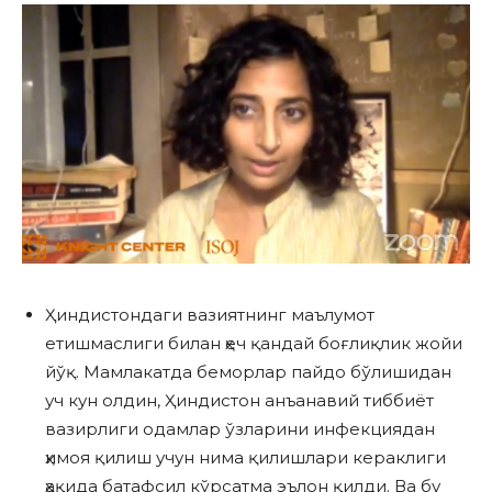
Ҳиндистондаги вазиятнинг маълумот
етишмаслиги билан ҳеч қандай боғлиқлик жойи
йўқ. Мамлакатда беморлар пайдо бўлишидан
уч кун олдин, Ҳиндистон анъанавий тиббиёт
вазирлиги одамлар ўзларини инфекциядан
ҳимоя қилиш учун нима қилишлари кераклиги
ҳақида батафсил кўрсатма эълон қилди. Ва бу