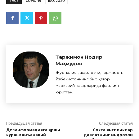
TAGS
COVID-19
ISOJ2020
Таржимон Нодир
Маҳмудов
Журналист, шарҳловчи, таржимон.
Ўзбекистоннинг бир қатор
марказий нашрларида фаолият
юритган.
Предыдущая статья
Следующая статья
Дезинформацияга қарши
Сохта янгиликлар
кураш: анъанавий
давлатнинг инқирозли