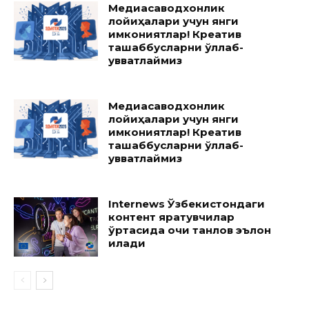
Медиасаводхонлик
лойиҳалари учун янги
имкониятлар! Креатив
ташаббусларни қўллаб-
қувватлаймиз
Медиасаводхонлик
лойиҳалари учун янги
имкониятлар! Креатив
ташаббусларни қўллаб-
қувватлаймиз
Internews Ўзбекистондаги
контент яратувчилар
ўртасида очиқ танлов эълон
қилади