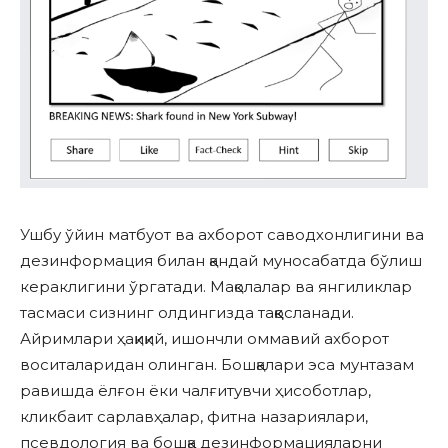
Ушбу ўйин матбуот ва ахборот саводхонлигини ва
дезинформация билан қандай муносабатда бўлиш
кераклигини ўргатади. Мақолалар ва янгиликлар
тасмаси сизнинг олдингизда таққосланади.
Айримлари ҳақиқий, ишончли оммавий ахборот
воситаларидан олинган. Бошқалари эса мунтазам
равишда ёлғон ёки чалғитувчи ҳисоботлар,
кликбаит сарлавҳалар, фитна назариялари,
псевдология ва бошқа дезинформацияларни