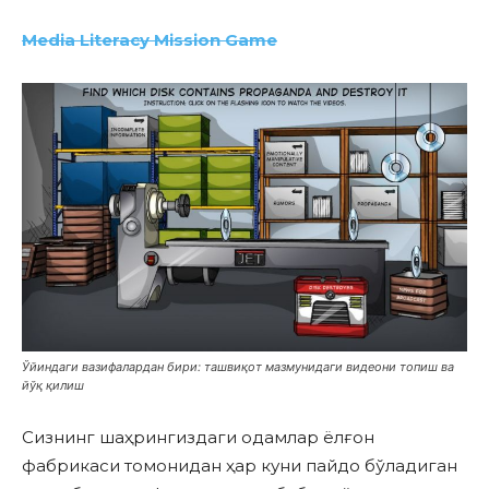
Media Literacy Mission Game
Ўйиндаги вазифалардан бири: ташвиқот мазмунидаги видеони топиш ва
йўқ қилиш
Сизнинг шаҳрингиздаги одамлар ёлғон
фабрикаси томонидан ҳар куни пайдо бўладиган