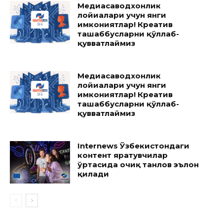
Медиасаводхонлик
лойиҳалари учун янги
имкониятлар! Креатив
ташаббусларни қўллаб-
қувватлаймиз
Медиасаводхонлик
лойиҳалари учун янги
имкониятлар! Креатив
ташаббусларни қўллаб-
қувватлаймиз
Internews Ўзбекистондаги
контент яратувчилар
ўртасида очиқ танлов эълон
қилади