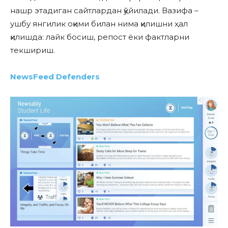
нашр этадиган сайтлардан қўйилади. Вазифа –
ушбу янгилик оқими билан нима қилишни ҳал
қилишда: лайк босиш, репост ёки фактларни
текшириш.
NewsFeed Defenders