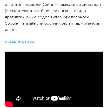
еттита энг қизиқарли ўйинни жамлади ва синовдан
ўтказди. Уларнинг барчаси инглиз тилида
яратилган, аммо содда тилда ифодаланган –
Google Translate уни осонлик билан таржима қила
олади.
Break the Fake