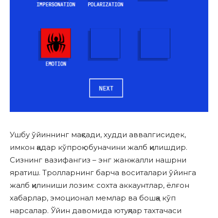
Ушбу ўйиннинг мақсади, худди аввалгисидек,
имкон қадар кўпроқ обуначини жалб қилишдир.
Сизнинг вазифангиз – энг жанжалли нашрни
яратиш. Тролларнинг барча воситалари ўйинга
жалб қилиниши лозим: сохта аккаунтлар, ёлғон
хабарлар, эмоционал мемлар ва бошқа кўп
нарсалар. Ўйин давомида ютуқлар тахтачаси