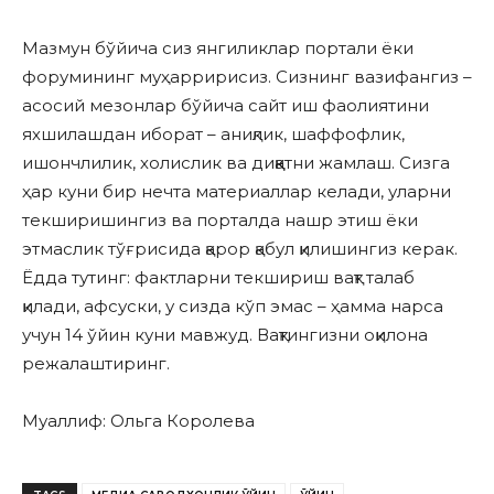
Мазмун бўйича сиз янгиликлар портали ёки
форумининг муҳарририсиз. Сизнинг вазифангиз –
асосий мезонлар бўйича сайт иш фаолиятини
яхшилашдан иборат – аниқлик, шаффофлик,
ишончлилик, холислик ва диққатни жамлаш. Сизга
ҳар куни бир нечта материаллар келади, уларни
текширишингиз ва порталда нашр этиш ёки
этмаслик тўғрисида қарор қабул қилишингиз керак.
Ёдда тутинг: фактларни текшириш вақт талаб
қилади, афсуски, у сизда кўп эмас – ҳамма нарса
учун 14 ўйин куни мавжуд. Вақтингизни оқилона
режалаштиринг.
Муаллиф: Ольга Королева