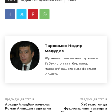
TAGS
МЕДИА САВОДХОНЛИК ЎЙИН
ЎЙИН
Таржимон Нодир
Маҳмудов
Журналист, шарҳловчи, таржимон.
Ўзбекистоннинг бир қатор
марказий нашрларида фаолият
юритган.
Предыдущая статья
Следующая статья
Аркадий лақабли кучукча:
Ўзбекистонда
Роман Аниндан тадқиқотчи
фуқароларнинг тасвирга