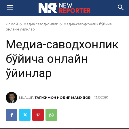
Домой
Медиа саводхонлик
Медиа-саводхонлик бўйича
онлайн ўйинлар
Медиа-саводхонлик
бўйича онлайн
ўйинлар
13.10.2020
MUALLIF:
ТАРЖИМОН НОДИР МАҲМУДОВ