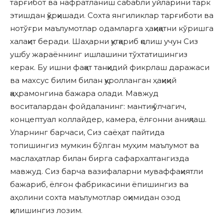
тарғибот ва нафратланиш сабабли уйларини тарк
этишдан қўрқишади. Сохта янгиликлар тарғиботи ва
нотўғри маълумотлар одамларга ҳақиқатни кўришга
халақит беради. Шаҳарни қутқариб қолиш учун Сиз
ушбу жараённинг ишлашини тўхтатишингиз
керак. Бу ишни фақат танқидий фикрлаш даражаси
ва махсус билим билан қуролланган ҳақиқий
қаҳрамонгина бажара олади. Мавжуд
воситалардан фойдаланинг: мантиқ ўлчагич,
концептуал коллайдер, камера, ёлғонни аниқлаш.
Уларнинг барчаси, Сиз саёҳат пайтида
топишингиз мумкин бўлган муҳим маълумот ва
маслаҳатлар билан бирга сафархалтангизда
мавжуд. Сиз барча вазифаларни муваффақиятли
бажариб, ёлғон фабрикасини ёпишингиз ва
аҳолини сохта маълумотлар оқимидан озод
қилишингиз лозим.