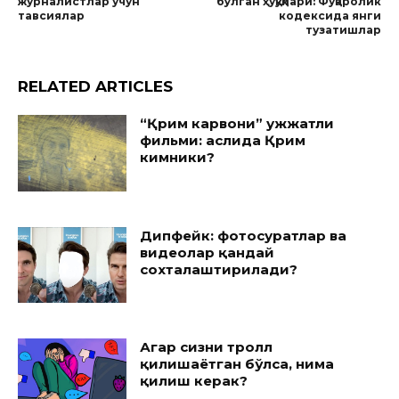
журналистлар учун
бўлган ҳуқуқлари: Фуқаролик
тавсиялар
кодексида янги
тузатишлар
RELATED ARTICLES
“Қрим карвони” ҳужжатли
фильми: аслида Қрим
кимники?
Дипфейк: фотосуратлар ва
видеолар қандай
сохталаштирилади?
Агар сизни тролл
қилишаётган бўлса, нима
қилиш керак?