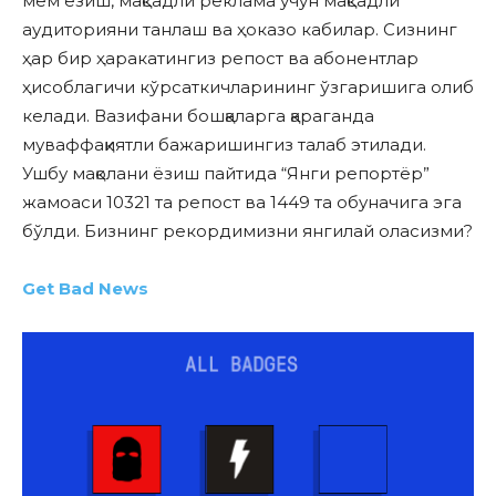
мем ёзиш, мақсадли реклама учун мақсадли
аудиторияни танлаш ва ҳоказо кабилар. Сизнинг
ҳар бир ҳаракатингиз репост ва абонентлар
ҳисоблагичи кўрсаткичларининг ўзгаришига олиб
келади. Вазифани бошқаларга қараганда
муваффақиятли бажаришингиз талаб этилади.
Ушбу мақолани ёзиш пайтида “Янги репортёр”
жамоаси 10321 та репост ва 1449 та обуначига эга
бўлди. Бизнинг рекордимизни янгилай оласизми?
Get Bad News