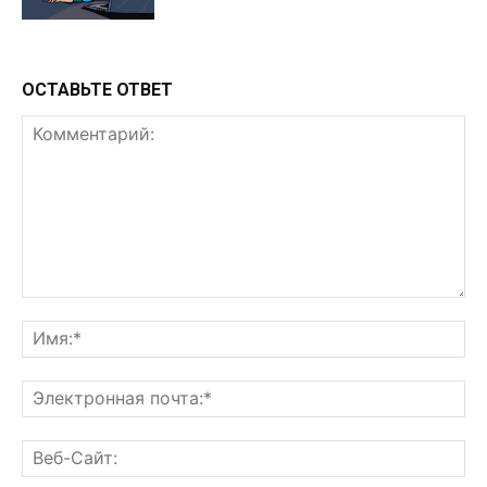
ОСТАВЬТЕ ОТВЕТ
Комментарий:
Им
Эл
поч
Ве
Са