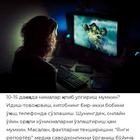
10-15 дақиқада нималар қилиб улгириш мумкин?
Идиш-товоқ ювиш, китобнинг бир-икки бобини
ўқиш, телефонда сўзлашиш. Шунингдек, онлайн
ўйин орқали кўникмаларни ўзлаштириш ҳам
мумкин. Масалан, фактларни текширишни. “Янги
репортёр” медиа саводхонликни ўрганиш бўйича