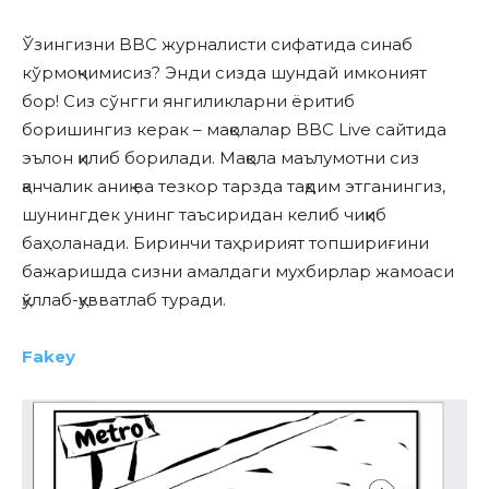
Ўзингизни BBC журналисти сифатида синаб
кўрмоқчимисиз? Энди сизда шундай имконият
бор! Сиз сўнгги янгиликларни ёритиб
боришингиз керак – мақолалар BBC Live сайтида
эълон қилиб борилади. Мақола маълумотни сиз
қанчалик аниқ ва тезкор тарзда тақдим этганингиз,
шунингдек унинг таъсиридан келиб чиқиб
баҳоланади. Биринчи таҳририят топшириғини
бажаришда сизни амалдаги мухбирлар жамоаси
қўллаб-қувватлаб туради.
Fakey