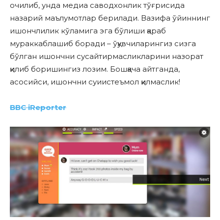
очилиб, унда медиа саводхонлик тўғрисида
назарий маълумотлар берилади. Вазифа ўйиннинг
ишончлилик кўламига эга бўлиши қараб
мураккаблашиб боради – ўқувчиларингиз сизга
бўлган ишончни сусайтирмасликларини назорат
қилиб боришингиз лозим. Бошқача айтганда,
асосийси, ишончни суиистеъмол қилмаслик!
BBC iReporter