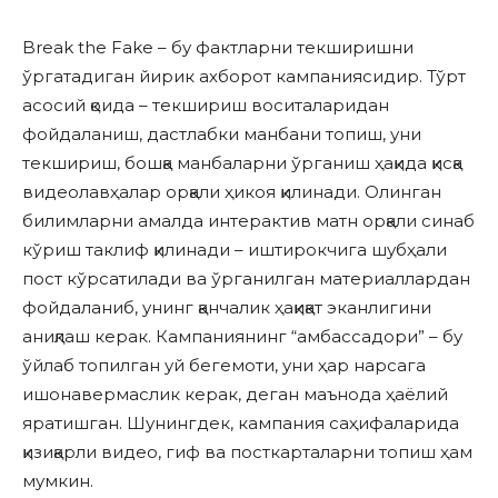
Break the Fake – бу фактларни текширишни
ўргатадиган йирик ахборот кампаниясидир. Тўрт
асосий қоида – текшириш воситаларидан
фойдаланиш, дастлабки манбани топиш, уни
текшириш, бошқа манбаларни ўрганиш ҳақида қисқа
видеолавҳалар орқали ҳикоя қилинади. Олинган
билимларни амалда интерактив матн орқали синаб
кўриш таклиф қилинади – иштирокчига шубҳали
пост кўрсатилади ва ўрганилган материаллардан
фойдаланиб, унинг қанчалик ҳақиқат эканлигини
аниқлаш керак. Кампаниянинг “амбассадори” – бу
ўйлаб топилган уй бегемоти, уни ҳар нарсага
ишонавермаслик керак, деган маънода ҳаёлий
яратишган. Шунингдек, кампания саҳифаларида
қизиқарли видео, гиф ва посткарталарни топиш ҳам
мумкин.