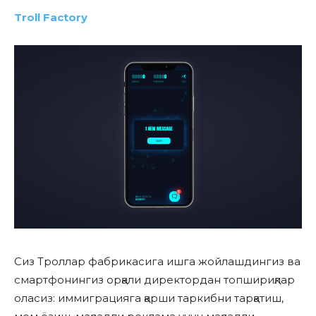
Troll Factory
Сиз Троллар фабрикасига ишга жойлашдингиз ва
смартфонингиз орқали директордан топшириқлар
оласиз: иммиграцияга қарши таркибни тарқатиш,