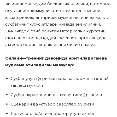
ишининг энг муҳим босқичи эканлигини, интервью
олувчининг коммуникатив компетенциясини
қандай ривожлантириши мумкинлигини ва жонли
суҳбатнинг хусусиятлари нимада эканлигини,
шунингдек, ёзиб олинган материални кўрсатиш
ёки нашр этишда қандай тафсилотларга алоҳида
эътибор бериш кераклигини билиб оласиз.
Онлайн
—
тренинг давомида ёритил
адиган
ва
муҳокама этиладиган
мавзулар:
Суҳбат учун тўғри манзара ва форматни қандай
танлаш мумкин
Суҳбат қаҳрамонининг шахсиятини ўрганиш
Сценарий ва устувор саволлар рўйхати
Режиссёр ва/ёки оператор учун техник