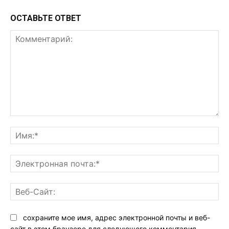
ОСТАВЬТЕ ОТВЕТ
Комментарий:
Им
Эл
поч
Ве
Са
сохраните мое имя, адрес электронной почты и веб-
сайт в этом браузере для следующего комментария.