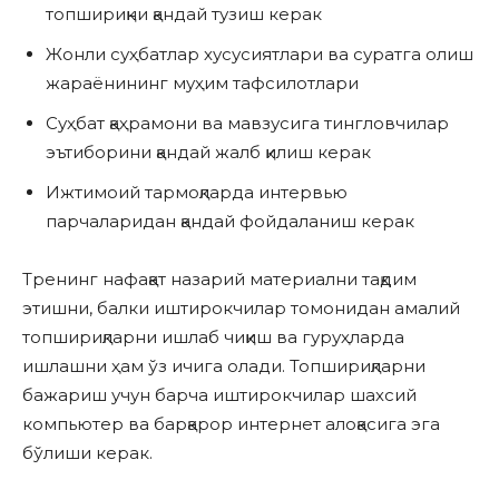
топшириқни қандай тузиш керак
Жонли суҳбатлар хусусиятлари ва суратга олиш
жараёнининг муҳим тафсилотлари
Суҳбат қаҳрамони ва мавзусига тингловчилар
эътиборини қандай жалб қилиш керак
Ижтимоий тармоқларда интервью
парчаларидан қандай фойдаланиш керак
Тренинг нафақат назарий материални тақдим
этишни, балки иштирокчилар томонидан амалий
топшириқларни ишлаб чиқиш ва гуруҳларда
ишлашни ҳам ўз ичига олади. Топшириқларни
бажариш учун барча иштирокчилар шахсий
компьютер ва барқарор интернет алоқасига эга
бўлиши керак.