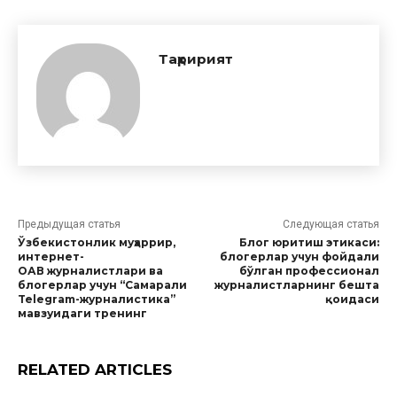
Таҳририят
Предыдущая статья
Следующая статья
Ўзбекистонлик муҳаррир,
Блог юритиш этикаси:
интернет-
блогерлар учун фойдали
ОАВ журналистлари ва
бўлган профессионал
блогерлар учун “Самарали
журналистларнинг бешта
Telegram-журналистика”
қоидаси
мавзуидаги тренинг
RELATED ARTICLES