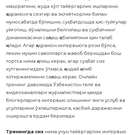
маҳоратини, жуда кўп тайёргарлик ишларини,
қаҳрамонга сезгир ва эҳтиёткорлик билан
муносабатда бўлишни, суҳбатдошда ҳис-туйғулар
уйғотиш, йўналишни белгилаш ва суҳбатнинг
динамикасини сақлаш қобилиятини ҳам талаб
қилади. Агар қаҳрамон интервьюга рози бўлса,
лекин муҳим саволларга жавоб беришдан бош
тортса нима қилиш керак, агар суҳбат сиз
кутганингиздек ўтмаса, қандай қилиб
хотиржамликни сақлаш керак. Онлайн
тренинг давомида Ўзбекистон теле ва
видеоканаллари журналистлари ҳамда
блогерларига интервью олишнинг янги услуб ва
усулларини ўзлаштиришга, касбий даражасини
оширишга ёрдам берилади.
Тренингда сиз
нима учун тайёргарлик интервью