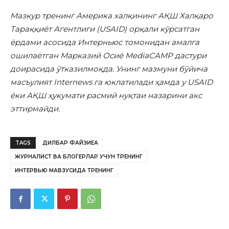
Мазкур тренинг Америка халқининг АҚШ Халқаро
Тараққиёт Агентлиги (USAID) орқали кўрсатган
ёрдами асосида Интерньюс томонидан амалга
ошилаётган Марказий Осиё MediaCAMP дастури
доирасида ўтказилмоқда. Унинг мазмуни бўйича
масъулият Internews га юклатилади ҳамда у USAID
ёки АҚШ ҳукумати расмий нуқтаи назарини акс
эттирмайди.
TAGS
ДИЛБАР ФАЙЗИЕА
ЖУРНАЛИСТ ВА БЛОГЕРЛАР УЧУН ТРЕНИНГ
ИНТЕРВЬЮ МАВЗУСИДА ТРЕНИНГ