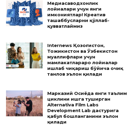
Медиасаводхонлик
лойиҳалари учун янги
имкониятлар! Креатив
ташаббусларни қўллаб-
қувватлаймиз
Internews Қозоғистон,
Тожикистон ва Ўзбекистон
муаллифлари учун
мамлакатлараро лойиҳалар
ишлаб чиқариш бўйича очиқ
танлов эълон қилади
Марказий Осиёда янги таълим
циклини ишга туширган
Alternativa Film Labs
Development Lab дастурига
қабул бошланганини эълон
қилади