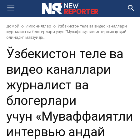
Домой
Имкониятлар
Ўзбекистон теле ва видео каналлари
журналист ва блогерлари учун "Муваффақиятли интервью қандай
олинади" мавзуида...
Ўзбекистон теле ва
видео каналлари
журналист ва
блогерлари
учун «Муваффақиятли
интервью қандай