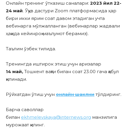
Онлайн тренинг ўтказиш саналари:
2023
йил 22-
24
май
. Ўқув дастури Zoom платформасида ҳар
бири икки ярим соат давом этадиган учта
вебинарга мўлжалланган (вебинарлар жадвали
ҳақида кейинроқ маълумот берамиз).
Таълим ўзбек тилида.
Тренингда иштирок этиш учун аризалар
14
май,
Тошкент вақти билан соат 23.00 гача қабул
қилинади.
Рўйхатдан ўтиш учун
онлайн шаклни
тўлдиринг.
Барча саволлар
билан
ekhmelevskaya@internews.org
манзилига
мурожаат қилинг.