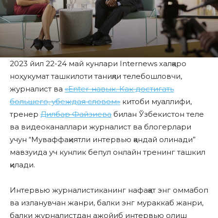
2023 йил 22-24 май кунлари Internews халқаро
ноҳукумат ташкилоти таниқли телебошловчи,
журналист ва
«Enter-навык. Как достигать
большего, убеждая словом»
китоби муаллифи,
тренер
Дилбар Файзиева
билан Ўзбекистон теле
ва видеоканаллари журналист ва блогерлари
учун “Муваффақиятли интервью қандай олинади”
мавзуида уч кунлик бепул онлайн тренинг ташкил
қилади.
Интервью журналистиканинг нафақат энг оммабоп
ва изланувчан жанри, балки энг мураккаб жанри,
балки журналистдан ажойиб интервью олиш