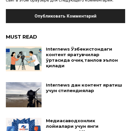
MUST READ
Internews Ўзбекистондаги
контент яратувчилар
ўртасида очиқ танлов эълон
қилади
Internews дан контент яратиш
учун стипендиялар
Медиасаводхонлик
лойиҳалари учун янги