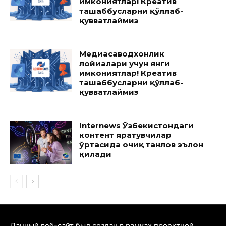
имкониятлар! Креатив
ташаббусларни қўллаб-
қувватлаймиз
Медиасаводхонлик
лойиҳалари учун янги
имкониятлар! Креатив
ташаббусларни қўллаб-
қувватлаймиз
Internews Ўзбекистондаги
контент яратувчилар
ўртасида очиқ танлов эълон
қилади
Данный веб-сайт был создан в рамках проектной