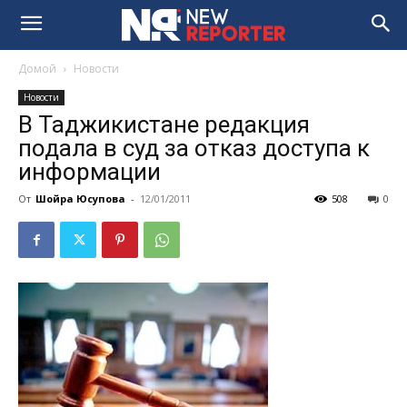
Домой
Новости
Новости
В Таджикистане редакция
подала в суд за отказ доступа к
информации
От
Шойра Юсупова
-
12/01/2011
508
0