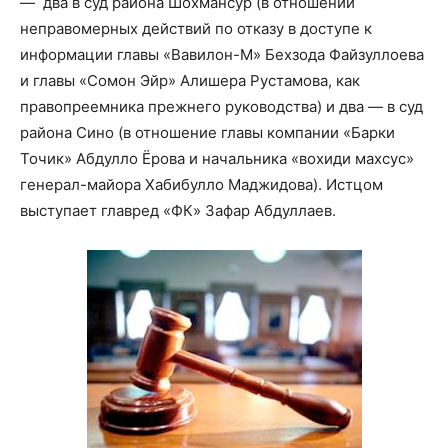
— два в суд района Шохмансур (в отношении
неправомерных действий по отказу в доступе к
информации главы «Вавилон-М» Бехзода Файзуллоева
и главы «Сомон Эйр» Алишера Рустамова, как
правопреемника прежнего руководства) и два — в суд
района Сино (в отношение главы компании «Барки
Точик» Абдулло Ёрова и начальника «вохиди махсус»
генерал-майора Хабибулло Маджидова). Истцом
выступает главред «ФК» Зафар Абдуллаев.