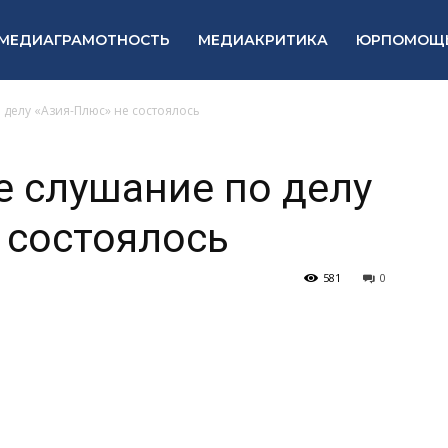
МЕДИАГРАМОТНОСТЬ
МЕДИАКРИТИКА
ЮРПОМОЩ
делу «Aзия-Плюс» не состоялось
 слушание по делу
 состоялось
581
0