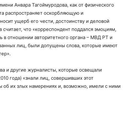
имени Анвара Тагоймуродова, как от физического
зета распространяет оскорбляющую и
осит ущерб его чести, достоинству и деловой
 считает, что «корреспондент поддался эмоциям,
ь в отношении авторитетного органа – МВД РТ и
ованных лиц, были допущены слова, которые имеют
тер».
ва и другие журналисты, которые освещали
010 года) «знали лиц, совершивших этот
 об их злых намерениях и, возможно, имели с ними