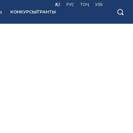
ҚАЗ
РУС
ТОҶ
УЗБ
Ь
КОНКУРСЫ/ГРАНТЫ