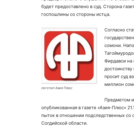
будет предоставлено в суд. Сторона газе
госпошлины со стороны истца.
Согласно ста
государствен
сомони. Нап
Тагоймуродов
Фирдавси на 
достоинству 
просит суд в
миллион сом
логотип Азия Плюс
Предметом ис
опубликованная в газете «Азия-Плюс» 21.
пыток в отношении подследственных со 
Согдийской области.