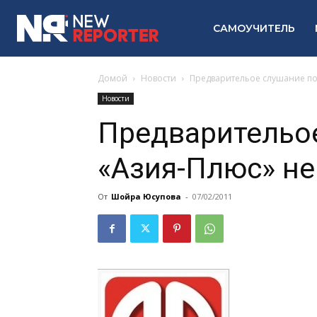
САМОУЧИТЕЛЬ
Домой
Новости
Предварительое слушание по 
Новости
Предварительое
«Aзия-Плюс» не
От
Шойра Юсупова
-
07/02/2011