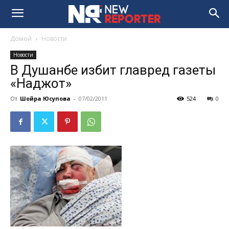
Домой
Новости
Новости
В Душанбе избит главред газеты
«Наджот»
От
Шойра Юсупова
-
07/02/2011
524
0