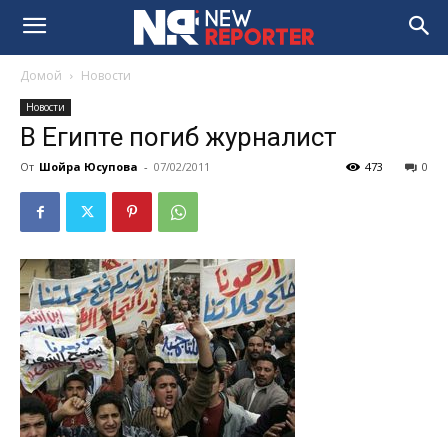
Домой
Новости
Новости
В Египте погиб журналист
От
Шойра Юсупова
-
07/02/2011
473
0