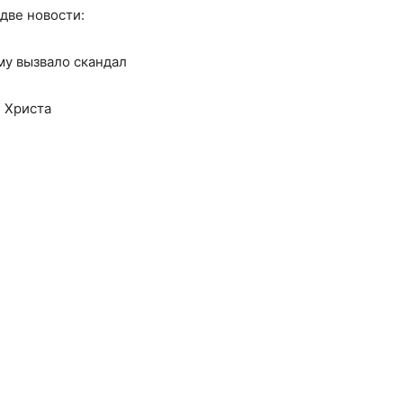
две новости:
му вызвало скандал
и Христа