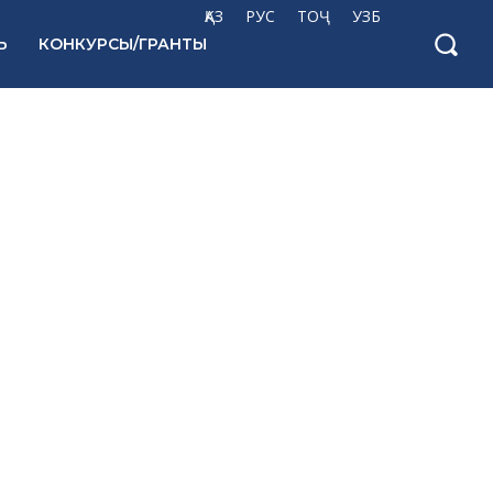
ҚАЗ
РУС
ТОҶ
УЗБ
Ь
КОНКУРСЫ/ГРАНТЫ