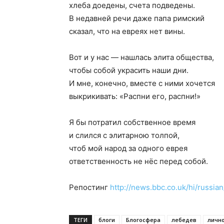
хлеба доедены, счета подведены.
В недавней речи даже папа римский
сказал, что на евреях нет вины.
Вот и у нас — нашлась элита общества,
чтобы собой украсить наши дни.
И мне, конечно, вместе с ними хочется
выкрикивать: «Распни его, распни!»
Я бы потратил собственное время
и слился с элитарною толпой,
чтоб мой народ за одного еврея
ответственность не нёс перед собой.
Репостинг
http://news.bbc.co.uk/hi/russia
ТЕГИ
блоги
Блогосфера
лебедев
личн