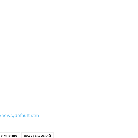
n/news/default.stm
ое мнение
ходорсковский