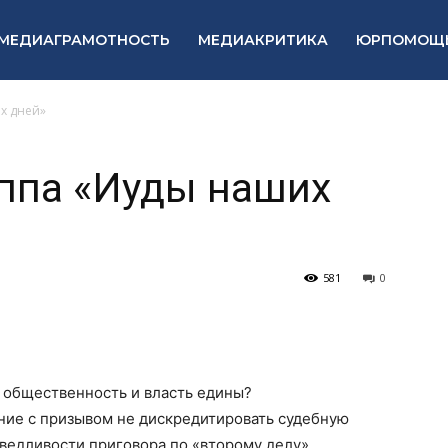
МЕДИАГРАМОТНОСТЬ
МЕДИАКРИТИКА
ЮРПОМОЩ
х дней»
ппа «Иуды наших
581
0
 общественность и власть едины?
ние с призывом не дискредитировать судебную
ведливости приговора по «второму делу»