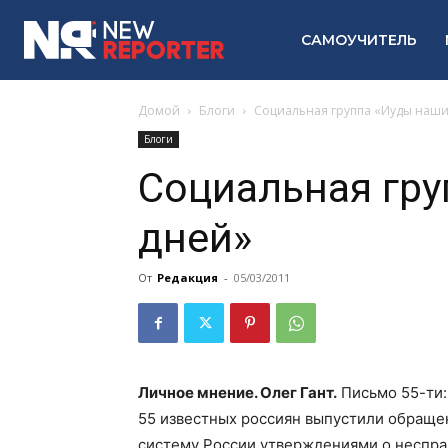
САМОУЧИТЕЛЬ
Домой
Блоги
Социальная группа «Иуды наши
Блоги
Социальная гру
дней»
От
Редакция
-
05/03/2011
Личное мнение. Олег Гант.
Письмо 55-ти:
55 известных россиян выпустили обраще
систему России утверждениями о неспра