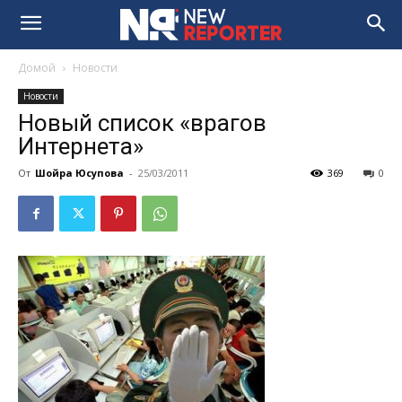
Домой
Новости
Новости
Новый список «врагов
Интернета»
От
Шойра Юсупова
-
25/03/2011
369
0