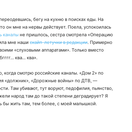
 переодевшись, бегу на кухню в поисках еды. На
-то он мне на нервы действует. Поела, успокоилась
ь каналы
не пришлось, сестра смотрела «Операцию
нила мне наши
скайп-летучки в редакции
. Примерно
своими «слуховыми аппаратами». Только вместо
 бгггг… ква… ква».
, когда смотрю российские каналы. «Дом 2» по
ция «должник», «Дорожные войны» по ДТВ, —
ти. Там убивают, тут воруют, педофилия, пьянство,
ужели народ там до такой степени деградирует? Я
ь бы жить там, тем более, с моей малышкой.