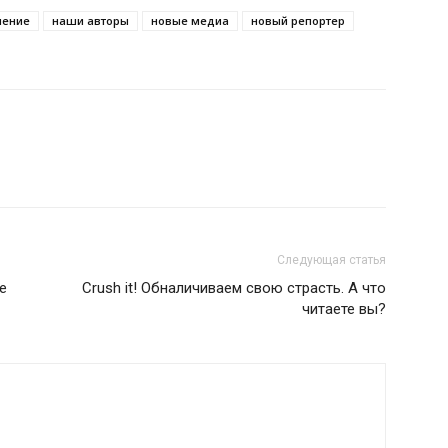
нение
наши авторы
новые медиа
новый репортер
Следующая статья
е
Crush it! Обналичиваем свою страсть. А что
читаете вы?