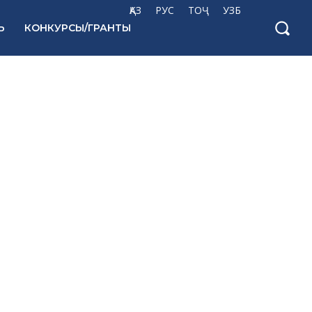
ҚАЗ
РУС
ТОҶ
УЗБ
Ь
КОНКУРСЫ/ГРАНТЫ