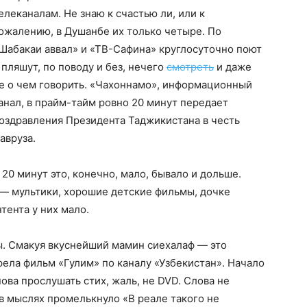
елеканалам. Не знаю к счастью ли, или к
ожалению, в Душанбе их только четыре. По
Шабакаи аввал» и «ТВ-Сафина» круглосуточно поют
 пляшут, по поводу и без, нечего
смотреть
и даже
е о чем говорить. «Чахоннамо», информационный
анал, в прайм-тайм ровно 20 минут передает
оздравления Президента Таджикистана в честь
авруза.
 20 минут это, конечно, мало, бывало и дольше.
» — мультики, хорошие детские фильмы, дочке
тента у них мало.
мы. Смакуя вкуснейший мамин сиехалаф — это
трела фильм «Гулим» по каналу «Узбекистан». Начало
ова прослушать стих, жаль, не DVD. Слова не
 в мыслях промелькнуло «В реале такого не