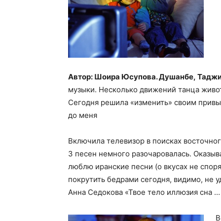
Автор: Шоира Юсупова. Душанбе, Тадж
музыки. Несколько движений танца живо
Сегодня решила «изменить» своим привыч
до меня
Включила телевизор в поисках восточног
3 песен немного разочаровалась. Оказыва
люблю иранские песни (о вкусах не споря
покрутить бедрами сегодня, видимо, не уд
Анна Седокова «Твое тело иллюзия сна …
В