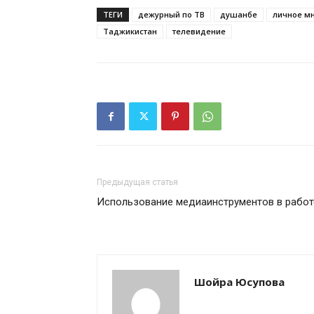
ТЕГИ
дежурный по ТВ
душанбе
личное м
Таджикистан
телевидение
Предыдущая статья
Использование медиаинструментов в работ
Шойра Юсупова