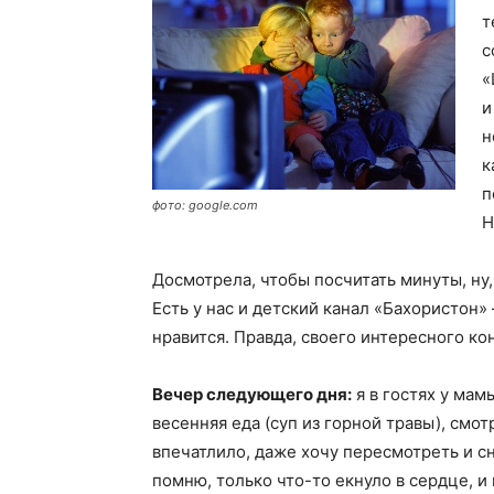
т
с
«
и
н
к
п
фото: google.com
Н
Досмотрела, чтобы посчитать минуты, ну,
Есть у нас и детский канал «Бахористон
нравится. Правда, своего интересного кон
Вечер следующего дня:
я в гостях у ма
весенняя еда (суп из горной травы), смо
впечатлило, даже хочу пересмотреть и сн
помню, только что-то екнуло в сердце, и