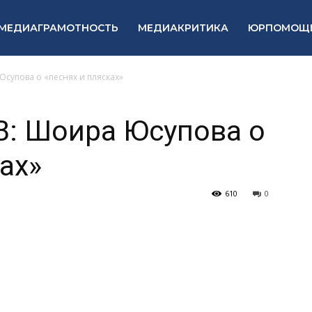
МЕДИАГРАМОТНОСТЬ
МЕДИАКРИТИКА
ЮРПОМОЩ
супова о «песнях и плясках»
В: Шоира Юсупова о
ах»
610
0