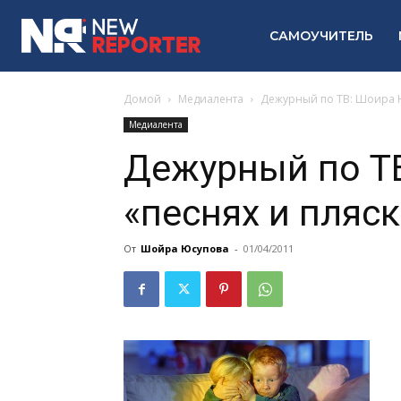
САМОУЧИТЕЛЬ
Домой
Медиалента
Дежурный по ТВ: Шоира Ю
Медиалента
Дежурный по Т
«песнях и пляск
От
Шойра Юсупова
-
01/04/2011