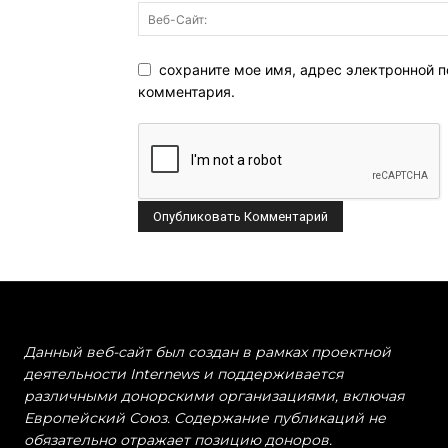
сохраните мое имя, адрес электронной п
комментария.
Данный веб-сайт был создан в рамках проектной
деятельности Internews и поддерживается
различными донорскими организациями, включая
Европейский Союз. Содержание публикаций не
обязательно отражает позицию доноров.