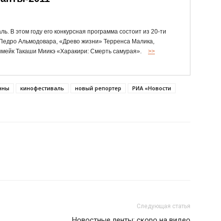
ь. В этом году его конкурсная программа состоит из 20-ти
» Педро Альмодовара, «Древо жизни» Терренса Малика,
мейк Такаши Миикэ «Харакири: Смерть самурая».
>>
нны
кинофестиваль
новый репортер
РИА «Новости
Следующая статья
Новостные ленты: скоро на видео