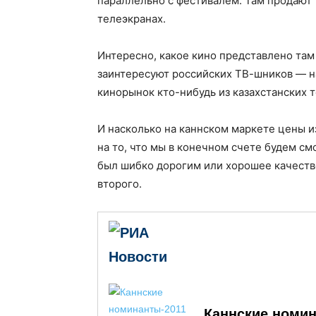
параллельно с фестивалем. Там продают 
телеэкранах.
Интересно, какое кино представлено там 
заинтересуют российских ТВ-шников — на
кинорынок кто-нибудь из казахстанских
И насколько на каннском маркете цены и
на то, что мы в конечном счете будем см
был шибко дорогим или хорошее качеств
второго.
Каннские номин