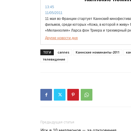
13:45
11/05/2011
11 мая во Франции стартует Каннский кинофестивал
фильмов, среди которых «Кожа, в которой я живу
«Меланхолия» Ларса фон Триера и трехмерный ри
Другие новости дня
ТЕГИ
cannes
Каннские номинанты-2011
ка
телевидение
Предыдущая статья
Иск в 10 миллионов — за откровения