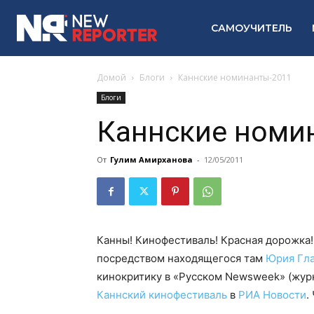
САМОУЧИТЕЛЬ
Домой
Блоги
Каннские номинанты-2011
Блоги
Каннские номи
От
Гулим Амирханова
-
12/05/2011
Канны! Кинофестиваль! Красная дорожка
посредством находящегося там
Юрия Гл
кинокритику в «Русском Newsweek» (журн
Каннский кинофестиваль
в
РИА Новости
.