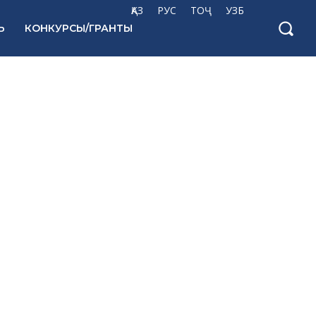
ҚАЗ
РУС
ТОҶ
УЗБ
Ь
КОНКУРСЫ/ГРАНТЫ