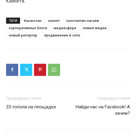
Казнета.
ТЕГИ
Казахстан
казнет
константин нагаев
корпоративные блоги
медиасфера
новые медиа
новый репортер
продвижение в сети
Предыдущая статья
Следующая статья
33 тополя на площадке
Найди нас на Facebook! А
зачем?