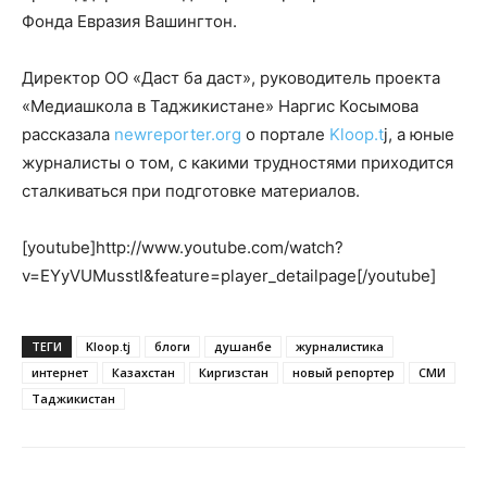
Фонда Евразия Вашингтон.
Директор ОО «Даст ба даст», руководитель проекта
«Медиашкола в Таджикистане» Наргис Косымова
рассказала
newreporter.org
о портале
Kloop.t
j, а юные
журналисты о том, с какими трудностями приходится
сталкиваться при подготовке материалов.
[youtube]http://www.youtube.com/watch?
v=EYyVUMusstI&feature=player_detailpage[/youtube]
ТЕГИ
Kloop.tj
блоги
душанбе
журналистика
интернет
Казахстан
Киргизстан
новый репортер
СМИ
Таджикистан