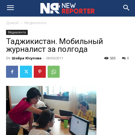
Домой
Медиалента
Медиалента
Таджикистан. Мобильный
журналист за полгода
От
Шойра Юсупова
-
08/06/2011
535
0