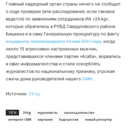
Главный надзорный орган страны ничего не сообщил
о ходе проверки (или расследования, если таковое
ведется) по заявлениям сотрудников ИА «24.kg»,
которые обратились в РУВД Свердловского района
Бишкека и в саму Генеральную прокуратуру по факту
инцидента, произошедшего 14 мая 2011 года
, когда
около 15 агрессивно настроенных мужчин,
представившихся членами партии «Асаба», ворвались
в офис информагентства и стали оскорблять
журналистов по национальному признаку, угрожая
сжечь дома руководителей нашего
СМИ
.
Источник:
24.kg
ТЕГИ
24.kg
журналисты
законодательство
интернет СМИ
киргизия
Кыргызстан
новый репортер