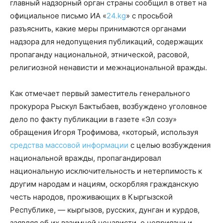
главный надзорный орган страны сообщил в ответ на
официальное письмо ИА «
24.kg
» с просьбой
разъяснить, какие меры принимаются органами
надзора для недопущения публикаций, содержащих
пропаганду национальной, этнической, расовой,
религиозной ненависти и межнациональной вражды.
Как отмечает первый заместитель генерального
прокурора Рыскул Бактыбаев, возбуждено уголовное
дело по факту публикации в газете «Эл созу»
обращения Игоря Трофимова, «который, используя
средства массовой информации
с целью возбуждения
национальной вражды, пропагандировал
национальную исключительность и нетерпимость к
другим народам и нациям, оскорбляя гражданскую
честь народов, проживающих в Кыргызской
Республике, — кыргызов, русских, дунган и курдов,
заявляя об их взаимной ненависти, о неприязни и