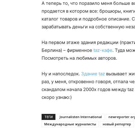
А теперь то, что поразило меня больше вс
продается в котором все: брошюры, книги
каталог товаров и подробное описание. 
зарабатывать деньги на собственную нез
На первом этаже здания редакции (практ
Берлина) – фирменное
taz-кафе
. Туда мо
Посмотреть на любимых авторов.
Ну и напоследок.
Здание taz
вызывает жив
раз, у меня, откровенно говоря, отпала ч
скандалом начала 2000х годов между taz и
скоро узнаю:)
ТЕГИ
Journalisten International
newreporter.or
Международные журналисты
новый репортер