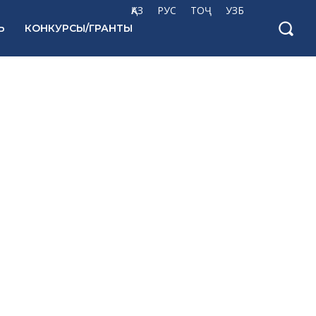
ҚАЗ
РУС
ТОҶ
УЗБ
Ь
КОНКУРСЫ/ГРАНТЫ