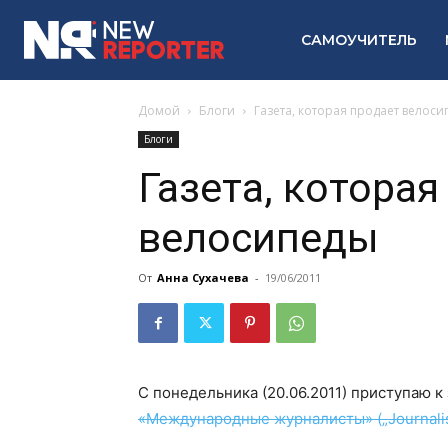
САМОУЧИТЕЛЬ
Домой
Блоги
Газета, которая продает велос
Блоги
Газета, которая
велосипеды
От
Анна Сухачева
-
19/06/2011
С понедельника (20.06.2011) приступаю 
«Международные журналисты» („Journalist