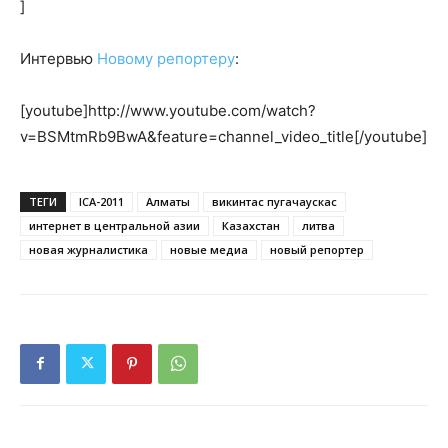
]
Интервью
Новому репортеру
:
[youtube]http://www.youtube.com/watch?
v=BSMtmRb9BwA&feature=channel_video_title[/youtube]
ТЕГИ
ICA-2011
Алматы
викинтас пугачаускас
интернет в центральной азии
Казахстан
литва
новая журналистика
новые медиа
новый репортер