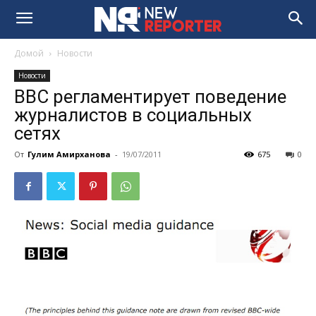
Домой
Новости
Новости
BBC регламентирует поведение
журналистов в социальных
cетях
От
Гулим Амирханова
-
19/07/2011
675
0