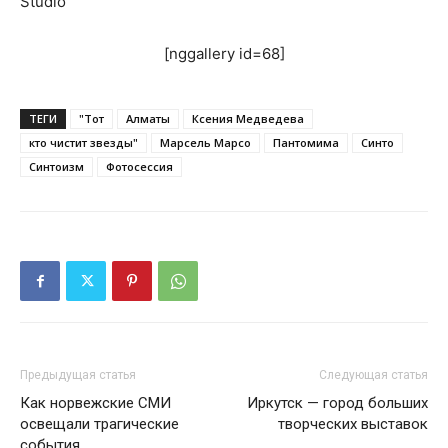
Studio
[nggallery id=68]
ТЕГИ
"Тот
Алматы
Ксения Медведева
кто чистит звезды"
Марсель Марсо
Пантомима
Синто
Синтоизм
Фотосессия
Предыдущая статья
Следующая статья
Как норвежские СМИ
Иркутск — город больших
освещали трагические
творческих выставок
события