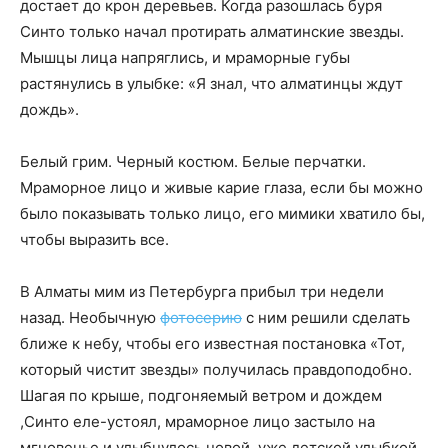
достает до крон деревьев. Когда разошлась буря
Синто только начал протирать алматинские звезды.
Мышцы лица напряглись, и мраморные губы
растянулись в улыбке: «Я знал, что алматинцы ждут
дождь».
Белый грим. Черный костюм. Белые перчатки.
Мраморное лицо и живые карие глаза, если бы можно
было показывать только лицо, его мимики хватило бы,
чтобы выразить все.
В Алматы мим из Петербурга прибыл три недели
назад. Необычную
фотосерию
с ним решили сделать
ближе к небу, чтобы его известная постановка «Тот,
который чистит звезды» получилась правдоподобно.
Шагая по крыше, подгоняемый ветром и дождем
,Синто еле-устоял, мраморное лицо застыло на
мгновенье и улыбнулось новой, уже детской улыбкой.