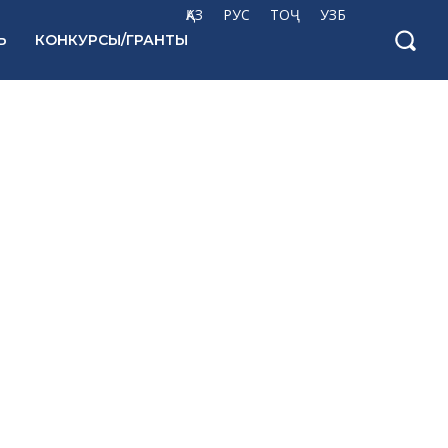
ҚАЗ
РУС
ТОҶ
УЗБ
Ь
КОНКУРСЫ/ГРАНТЫ