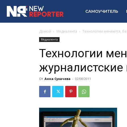
САМОУЧИТЕЛЬ
Домой
Медиалента
Технологии меняются, ба
Медиалента
Технологии мен
журналистские 
От
Анна Сухачева
-
02/08/2011