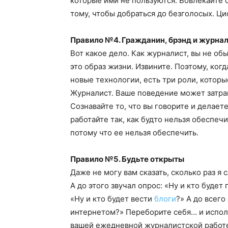
которые ими не пользуются. Вовлекайте 
тому, чтобы добраться до безголосых. Ц
Правило №4. Гражданин, брэнд и журна
Вот какое дело. Как журналист, вы не об
это образ жизни. Извините. Поэтому, ког
новые технологии, есть три роли, которы
Журналист. Ваше поведение может затраг
Сознавайте то, что вы говорите и делает
работайте так, как будто нельзя обеспе
потому что ее нельзя обеспечить.
Правило №5. Будьте открыты
Даже не могу вам сказать, сколько раз я 
А до этого звучал опрос: «Ну и кто будет
«Ну и кто будет вести
блоги
?» А до всего
интернетом?» Переборите себя… и исполь
вашей ежедневной журналистской работе.