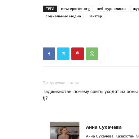
ТЕГИ
newreporter.org
веб-журналисты
жу
Социальные медиа
Твиттер
Предыдущая статья
Таджикистан: почему сайты уходят из зоны
tj?
Анна Сухачева
Анна Сухачева, Казахстан. Э