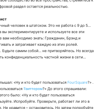
свое сообщество во все пространства, стремитесь к
ифровой раздел остается реальностью.
лист
ычный человек в штатском. Это не работа с 9 до 5…
да вы экспериментируете и используете все эти
е вам необходимо знать: Гражданин, Брэнд и
ивать и затрагивает каждую из этих ролей.
е. Будьте самим собой… не притворяйтесь. Но всегда
чить конфиденциальность частной жизни в сети…
слышал: «Ну и кто будет пользоваться
FourSquare
?» .
 пользоваться
Твиттером
?» До этого спрашивали:
 этого было: «Ну и кто будет пользоваться
зуйте. Испробуйте. Проверьте, работает ли это в
 Не нравится – остановитесь. Но затем попробуйте