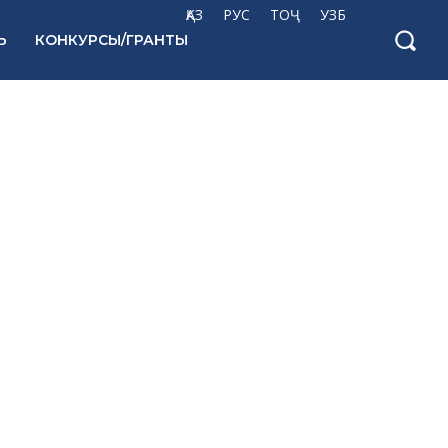
ҚАЗ
РУС
ТОҶ
УЗБ
Ь
КОНКУРСЫ/ГРАНТЫ