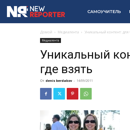
САМОУЧИТЕЛЬ
Домой
Медиалента
Уникальный контент: для ч
Медиалента
Уникальный кон
где взять
От
denis berdakov
-
14/09/2011