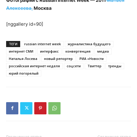
Фотографии с Russian Internet Week — 2011
Матвея
Алексеева,
Москва
[nggallery id=90]
ТЕГИ
russian internet week
журналистика будущего
интернет СМИ
интерфакс
конвергенция
медиа
Наталья Лосева
новый репортер
РИА «Новости
российская интернет неделя
соцсети
Твиттер
тренды
юрий погорелый
Предыдущая статья
Следующая статья