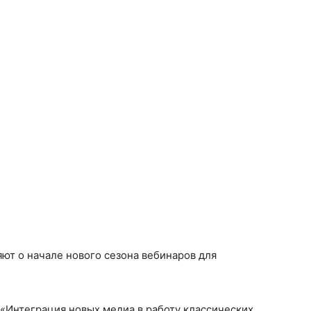
ют о начале нового сезона вебинаров для
 «Интеграция новых медиа в работу классических