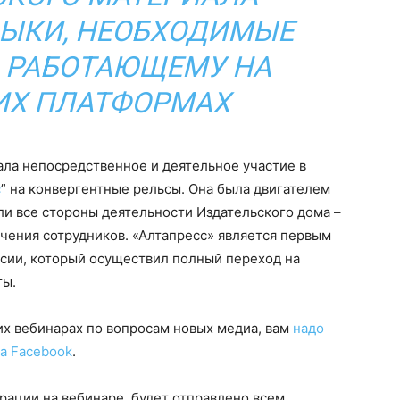
ВЫКИ, НЕОБХОДИМЫЕ
 РАБОТАЮЩЕМУ НА
ИХ ПЛАТФОРМАХ
ала непосредственное и деятельное участие в
с
” на конвергентные рельсы. Она была двигателем
и все стороны деятельности Издательского дома –
учения сотрудников. «Алтапресс» является первым
сии, который осуществил полный переход на
ты.
гих вебинарах по вопросам новых медиа, вам
надо
на Facebook
.
рации на вебинаре, будет отправлено всем