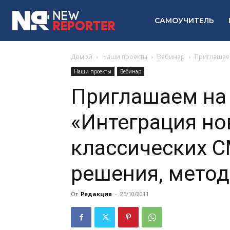
САМОУЧИТЕЛЬ
Домой
Наши проекты
Вебинар
Приглашаем
Наши проекты
Вебинар
Приглашаем на
«Интеграция но
классических С
решения, мето
От
Редакция
-
25/10/2011