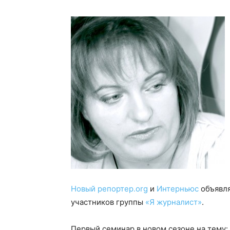
Новый репортер.org
и
Интерньюс
объявля
участников группы
«Я журналист»
.
Первый семинар в новом сезоне на тему: