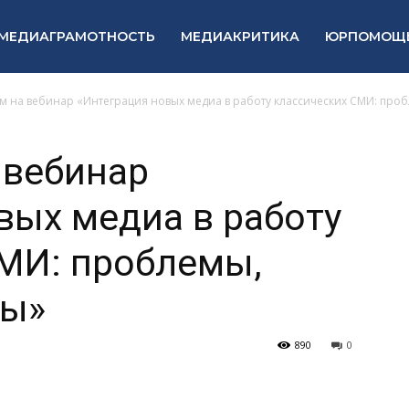
МЕДИАГРАМОТНОСТЬ
МЕДИАКРИТИКА
ЮРПОМОЩ
 на вебинар «Интеграция новых медиа в работу классических СМИ: пробл
 вебинар
вых медиа в работу
МИ: проблемы,
ды»
890
0