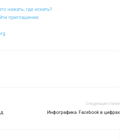
то нажать, где искать?
айти приглашение
org
Следующая статья
ьд
Инфографика. Facebook в цифрах