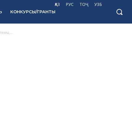
ҚАЗ
РУС
ТОҶ
УЗБ
Ь
КОНКУРСЫ/ГРАНТЫ
емы,...