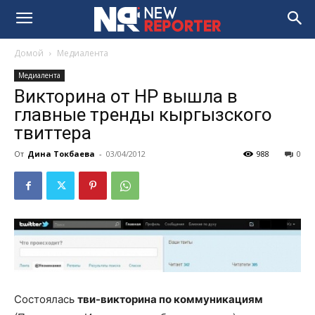
Домой
Медиалента
Медиалента
Викторина от НР вышла в
главные тренды кыргызского
твиттера
От
Дина Токбаева
-
03/04/2012
988
0
Состоялась
тви-викторина по коммуникациям