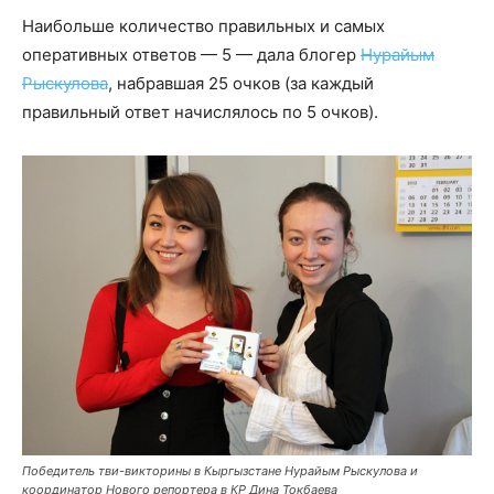
Наибольше количество правильных и самых
оперативных ответов — 5 — дала блогер
Нурайым
Рыскулова
, набравшая 25 очков (за каждый
правильный ответ начислялось по 5 очков).
Победитель тви-викторины в Кыргызстане Нурайым Рыскулова и
координатор Нового репортера в КР Дина Токбаева