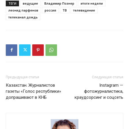
ТЕГИ
ведущие
Владимир Познер
итоги недели
леонид парфенов
россия
ТВ
телевидение
телеканал дождь
Предыдущая статья
Следующая статья
Казахстан. Журналистов
Instagram —
газеты «Голос республики»
фотожурналистика,
допрашивают в КНБ
краудсорсинг и соцсеть