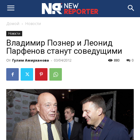
Домой
Новости
Новости
Владимир Познер и Леонид
Парфенов станут соведущими
От
Гулим Амирханова
-
03/04/2012
880
0