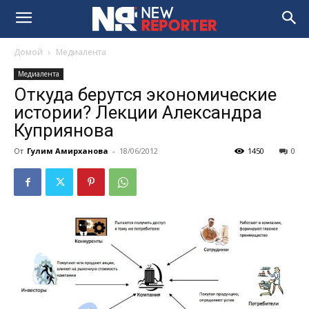
Домой
Медиалента
Медиалента
Откуда берутся экономические
истории? Лекции Александра
Куприянова
От
Гулим Амирханова
-
18/06/2012
1450
0