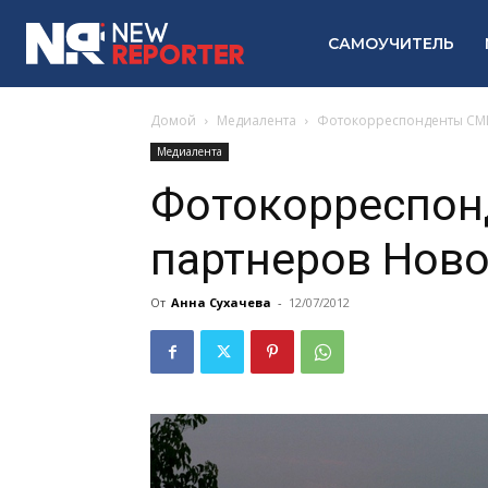
САМОУЧИТЕЛЬ
Домой
Медиалента
Фотокорреспонденты СМИ
Медиалента
Фотокорреспон
партнеров Ново
От
Анна Сухачева
-
12/07/2012