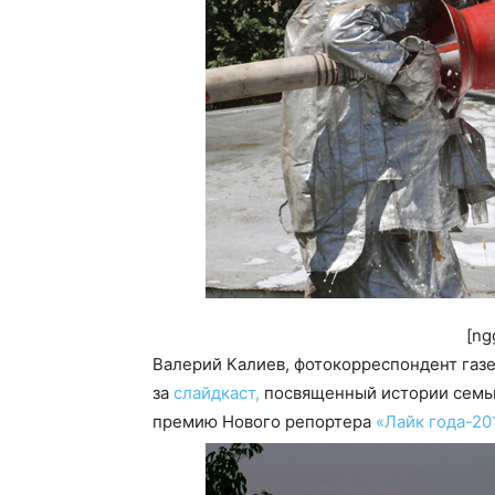
[ng
Валерий Калиев, фотокорреспондент газ
за
слайдкаст,
посвященный истории семьи 
премию Нового репортера
«Лайк года-201