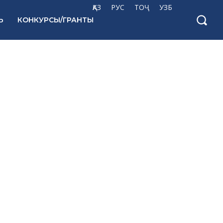
ҚАЗ
РУС
ТОҶ
УЗБ
Ь
КОНКУРСЫ/ГРАНТЫ