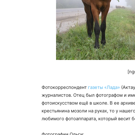
[ng
Фотокорреспондент
газеты «Лада»
(Акта
журналистов. Отец был фотографом и им
фотоискусством ещё в школе. В ее архиве
крестьянина мозоли на руках, то у нашег
любимого фотоаппарата, который весит б
Фотографии Ольги: