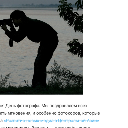
тся День фотографа. Мы поздравляем всех
ть мгновения, и особенно фотокоров, которые
та
«Развитие новых медиа в Центральной Азии»
ые материалы. Все они — фотографы очень