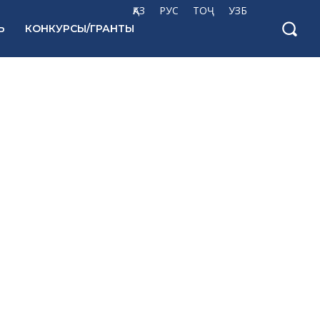
ҚАЗ
РУС
ТОҶ
УЗБ
Ь
КОНКУРСЫ/ГРАНТЫ