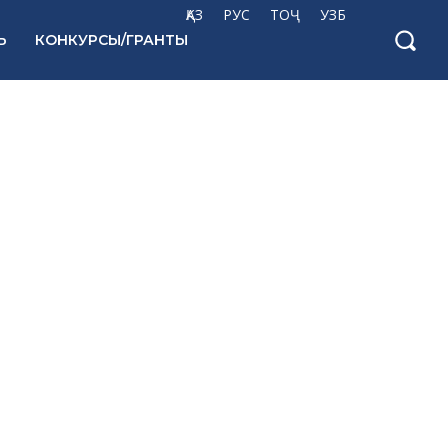
ҚАЗ
РУС
ТОҶ
УЗБ
Ь
КОНКУРСЫ/ГРАНТЫ