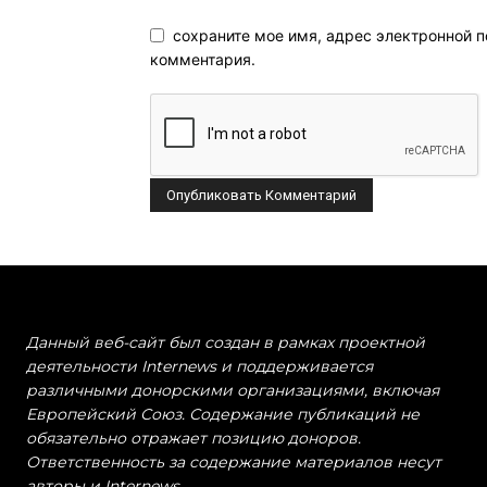
сохраните мое имя, адрес электронной п
комментария.
Данный веб-сайт был создан в рамках проектной
деятельности Internews и поддерживается
различными донорскими организациями, включая
Европейский Союз. Содержание публикаций не
обязательно отражает позицию доноров.
Ответственность за содержание материалов несут
авторы и Internews.