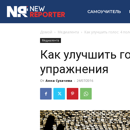
САМОУЧИТЕЛЬ
Домой
Медиалента
Как улучшить голос: 4 п
Медиалента
Как улучшить г
упражнения
От
Анна Сухачева
-
24/07/2016