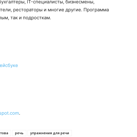
ухгалтеры, IT-специалисты, бизнесмены,
тели, рестораторы и многие другие. Программа
лым, так и подросткам.
фейсбуке
spot.com
.
отова
речь
упражнения для речи