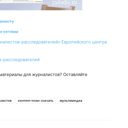
налисту
и сетями
рналистов-расследователей» Европейского центра
в-расследователей
 материалы для журналистов? Оставляйте
алистов
контент-план скачать
мультимедиа