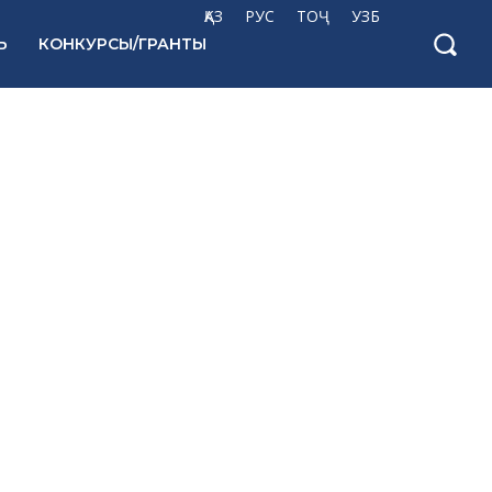
ҚАЗ
РУС
ТОҶ
УЗБ
Ь
КОНКУРСЫ/ГРАНТЫ