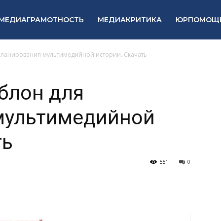
МЕДИАГРАМОТНОСТЬ
МЕДИАКРИТИКА
ЮРПОМОЩ
планирования мультимедийной истории. Скачать
блон для
мультимедийной
ть
551
0