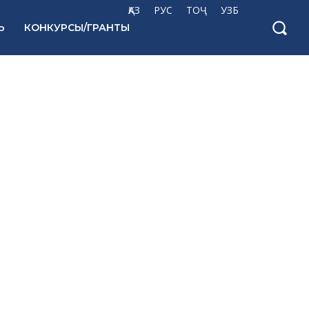
ҚАЗ
РУС
ТОҶ
УЗБ
Ь
КОНКУРСЫ/ГРАНТЫ