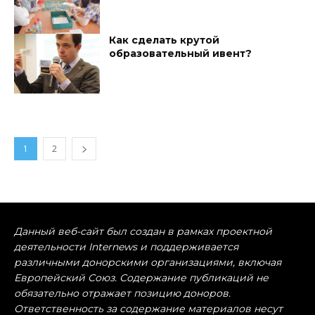
Как сделать крутой
образовательный ивент?
1
2
Данный веб-сайт был создан в рамках проектной
деятельности Internews и поддерживается
различными донорскими организациями, включая
Европейский Союз. Содержание публикаций не
обязательно отражает позицию доноров.
Ответственность за содержание материалов несут