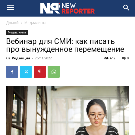
Домой
Медиалента
Медиалента
Вебинар для СМИ: как писать
про вынужденное перемещение
От
Редакция
-
25/11/2022
612
0